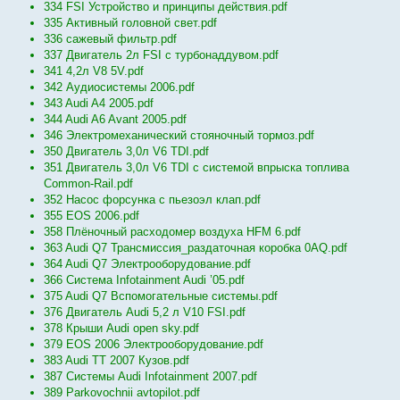
334 FSI Устройство и принципы действия.pdf
335 Активный головной свет.pdf
336 сажевый фильтр.pdf
337 Двигатель 2л FSI c турбонаддувом.pdf
341 4,2л V8 5V.pdf
342 Аудиосистемы 2006.pdf
343 Audi A4 2005.pdf
344 Audi A6 Avant 2005.pdf
346 Электромеханический стояночный тормоз.pdf
350 Двигатель 3,0л V6 TDI.pdf
351 Двигатель 3,0л V6 TDI c системой впрыска топлива
Common-Rail.pdf
352 Насос форсунка с пьезоэл клап.pdf
355 EOS 2006.pdf
358 Плёночный расходомер воздуха HFM 6.pdf
363 Audi Q7 Трансмиссия_раздаточная коробка 0AQ.pdf
364 Audi Q7 Электрооборудование.pdf
366 Система Infotainment Audi ’05.pdf
375 Audi Q7 Вспомогательные системы.pdf
376 Двигатель Audi 5,2 л V10 FSI.pdf
378 Крыши Audi open sky.pdf
379 EOS 2006 Электрооборудование.pdf
383 Audi TT 2007 Кузов.pdf
387 Системы Audi Infotainment 2007.pdf
389 Parkovochnii avtopilot.pdf