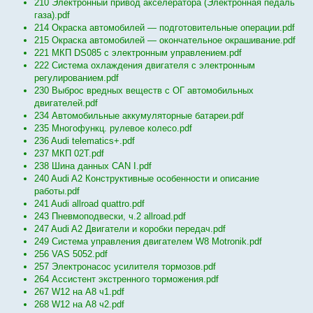
210 Электронный привод акселератора (Электронная педаль
газа).pdf
214 Окраска автомобилей — подготовительные операции.pdf
215 Окраска автомобилей — окончательное окрашивание.pdf
221 МКП DS085 с электронным управлением.pdf
222 Система охлаждения двигателя с электронным
регулированием.pdf
230 Выброс вредных веществ с ОГ автомобильных
двигателей.pdf
234 Автомобильные аккумуляторные батареи.pdf
235 Многофункц. рулевое колесо.pdf
236 Audi telematics+.pdf
237 МКП 02Т.pdf
238 Шина данных CAN I.pdf
240 Audi A2 Конструктивные особенности и описание
работы.pdf
241 Audi allroad quattro.pdf
243 Пневмоподвески, ч.2 allroad.pdf
247 Audi A2 Двигатели и коробки передач.pdf
249 Система управления двигателем W8 Motronik.pdf
256 VAS 5052.pdf
257 Электронасос усилителя тормозов.pdf
264 Ассистент экстренного торможения.pdf
267 W12 на А8 ч1.pdf
268 W12 на А8 ч2.pdf