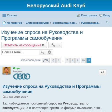
Белорусский Audi Клуб
Ссылки
Регистрация
Вход
На главную
Список форумов
Эксплуатация автомобиля
Руководства по эксплуатации
ои
Изучение спроса на Руководства и
ск
Программы самообучения
Ответить на сообщение
205 сообщений
1
...
7
8
9
10
11
Игорь
Цитата
Аудивод
Изучение спроса на Руководства и Программы
самообучения
18 янв 2010, 23:07
С
о
Т.к. наблюдается постоянный спрос на
Руководства по
о
эксплуатации
, а в настоящее время на форуме выложена лишь
б
щ