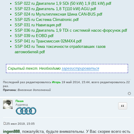
SSP 022 ru Двигатели 1,9 SDi (50 kW) 1,9 (81 kW).pdf
SSP 023 ru Двигатель 1,8 T(110 kW) AGU.pdf
SSP 024 ru Мультиплексная Шина CAN-BUS.pdf
SSP 025 ru Система Climatronic.pdf
SSP 031 ru Навигация.pdf
SSP 036 ru Двигатель 1,9 TDi c системой насос-форсунок.pdf
SSP 039 ru EOBD.pdf
SSP 041 ru Трансмиссия 02M4X4.pdf
SSP 043 ru Тема токсичности отработавших газов
автомобилей.pdf
Скрытый текст. Необходимо
зарегистрироваться
Последний раз редактировалось
Игорь
19 май 2014, 15:44, всего редактировалось 22
раз.
Причина:
Внесение дополнений
Паша
Цитата
Аудивод
25 июл 2019, 15:05
С
о
ingen888
, пожалуйста, будьте внимательны. У Вас скорее всего есть
о