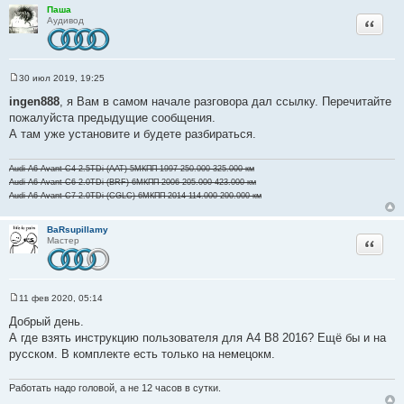
ы
Паша
Цитата
Аудивод
30 июл 2019, 19:25
С
о
ingen888
, я Вам в самом начале разговора дал ссылку. Перечитайте
о
пожалуйста предыдущие сообщения.
б
щ
А там уже установите и будете разбираться.
е
н
и
Audi A6 Avant C4 2.5TDi (AAT) 5МКПП 1997 250.000-325.000 км
е
Audi A6 Avant C6 2.0TDi (BRF) 6МКПП 2006 205.000-423.000 км
Audi A6 Avant C7 2.0TDi (CGLC) 6МКПП 2014 114.000-200.000 км
BaRsupillamy
Цитата
Мастер
11 фев 2020, 05:14
С
о
Добрый день.
о
А где взять инструкцию пользователя для А4 В8 2016? Ещё бы и на
б
щ
русском. В комплекте есть только на немецокм.
е
н
и
Работать надо головой, а не 12 часов в сутки.
е