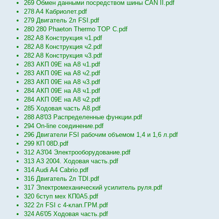
269 Обмен данными посредством шины CAN II.pdf
278 A4 Кабриолет.pdf
279 Двигатель 2л FSI.pdf
280 280 Phaeton Thermo TOP C.pdf
282 A8 Конструкция ч1.pdf
282 A8 Конструкция ч2.pdf
282 A8 Конструкция ч3.pdf
283 АКП 09Е на А8 ч1.pdf
283 АКП 09Е на А8 ч2.pdf
283 АКП 09Е на А8 ч3.pdf
284 АКП 09Е на А8 ч1.pdf
284 АКП 09Е на А8 ч2.pdf
285 Ходовая часть А8.pdf
288 A8'03 Распределенные функции.pdf
294 On-line соединение.pdf
296 Двигатели FSI рабочим объемом 1,4 и 1,6 л.pdf
299 КП 08D.pdf
312 А3'04 Электрооборудование.pdf
313 А3 2004. Ходовая часть.pdf
314 Audi A4 Cabrio.pdf
316 Двигатель 2л TDI.pdf
317 Электромеханический усилитель руля.pdf
320 6ступ мех КП0А5.pdf
322 2л FSI с 4-клап.ГРМ.pdf
324 A6'05 Ходовая часть.pdf