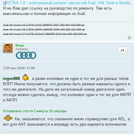
ЕТКА 7.0 - электронный каталог запчастей Audi, VW, Seat и Skoda
.
б
щ
Я же Вам дал ссылку на руководство по ремонту. Там есть
е
максимальная и полная информация по Audi.
н
и
е
Audi A6 Avant C4 2.5TDi (AAT) 5МКПП 1997 250.000-325.000 км
Audi A6 Avant C6 2.0TDi (BRF) 6МКПП 2006 205.000-423.000 км
Audi A6 Avant C7 2.0TDi (CGLC) 6МКПП 2014 114.000-200.000 км
Игорь
Цитата
Аудивод
25 июл 2019, 17:05
С
о
ingen888
о
,
а разве коленвал не один и тот же для разных типов
б
КПП? Иначе получается, что должны быть разные варианты одного и
щ
того же двигателя. На деле же каталожный номер двигателя один,
е
н
отсюда можно сделать вывод, что коленвал один и тот же для МКПП
и
и АКПП.
е
Отправлено спустя 2 минуты 25 секунды:
Хм, оказывается, что сказанное мною справедливо для AEL, а
вот для AAT оказывается и вправду есть два варианта коленвалов.