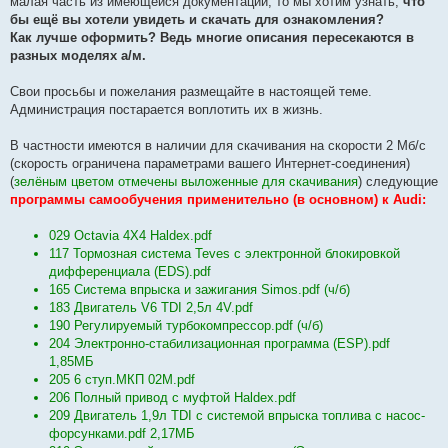
малая часть из имеющейся документации, то мы хотим узнать,
что
е
бы ещё вы хотели увидеть и скачать для ознакомления?
н
и
Как лучше оформить? Ведь многие описания пересекаются в
е
разных моделях а/м.
Свои просьбы и пожелания размещайте в настоящей теме.
Администрация постарается воплотить их в жизнь.
В частности имеются в наличии для скачивания на скорости 2 Мб/с
(скорость ограничена параметрами вашего Интернет-соединения)
(
зелёным цветом отмечены выложенные для скачивания
) следующие
программы самообучения применительно (в основном) к Audi:
029 Octavia 4X4 Haldex.pdf
117 Тормозная система Teves с электронной блокировкой
дифференциала (EDS).pdf
165 Система впрыска и зажигания Simos.pdf (ч/б)
183 Двигатель V6 TDI 2,5л 4V.pdf
190 Регулируемый турбокомпрессор.pdf (ч/б)
204 Электронно-стабилизационная программа (ESP).pdf
1,85МБ
205 6 ступ.МКП 02М.pdf
206 Полный привод с муфтой Haldex.pdf
209 Двигатель 1,9л TDI с системой впрыска топлива с насос-
форсунками.pdf 2,17МБ