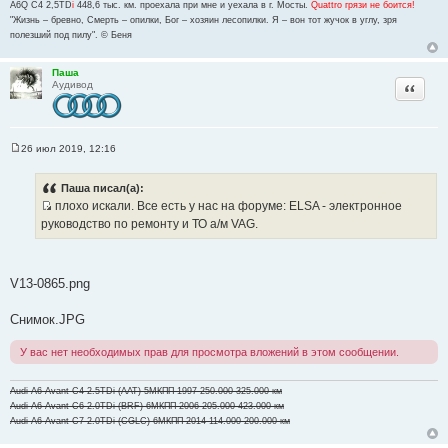
A6Q C4 2,5TD
i
448,6 тыс. км. проехала при мне и уехала в г. Мосты.
Quattro грязи не боится!
"Жизнь – бревно, Смерть – опилки, Бог – хозяин лесопилки. Я – вон тот жучок в углу, зря
полезший под пилу". © Беня
Паша
Цитата
Аудивод
26 июл 2019, 12:16
С
о
о
Паша писал(а):
б
плохо искали. Все есть у нас на форуме: ELSA - электронное
щ
И
е
руководство по ремонту и ТО а/м VAG.
н
с
и
т
е
о
V13-0865.png
ч
н
Снимок.JPG
и
к
У вас нет необходимых прав для просмотра вложений в этом сообщении.
ц
и
Audi A6 Avant C4 2.5TDi (AAT) 5МКПП 1997 250.000-325.000 км
т
Audi A6 Avant C6 2.0TDi (BRF) 6МКПП 2006 205.000-423.000 км
а
Audi A6 Avant C7 2.0TDi (CGLC) 6МКПП 2014 114.000-200.000 км
т