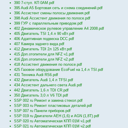
390 7-ступ. КП 0АМ.pdf
395 Audi A5 Бортовая сеть и схема соединений.pdf
396 Ассистент смены полосы движения.pdf
398 Audi Ассистент движения по полосе.pdf
399 ГУР с параллельным приводом.pdf
402 Динамическое рулевое управление А4 2008.pdf
405 Двигатель TSI 1,4 л 90 кВт.pdf
406 Адаптивная подвеска DCC.pdf
407 Камера заднего вида.pdf
412 Двигатель TDI 2л 125 кВт.pdf
415 Доп.отопители для NFZ ч1.pdf
416 Доп.отопители для NFZ ч2.pdf
418 Ассистент движения по полосе.pdf
425 Газовое оборудование EcoFuel на 1,4 л TSI.pdf
431 Техника Audi RS6.pdf
432 Двигатель Audi 1,4 л TFSI.pdf
434 Ассистент дальнего света Audi.pdf
442 Двигатель 1,6 л TDI CR.pdf
350 Двигатель 3,0 л V6 TDI.pdf
SSP 002 ru Ремонт и замена стекол.pdf
SSP 003 ru Ремонт пластиковых деталей.pdf
SSP 007 ru Панели приборов.pdf
SSP 019 ru Двигатели AEH (1,6) и AGN (1,8T).pdf
SSP 020 ru Автоматическая КПП 01M ч1.pdf
SSP 021 ru Автоматическая КПП 01M ч2.pdf