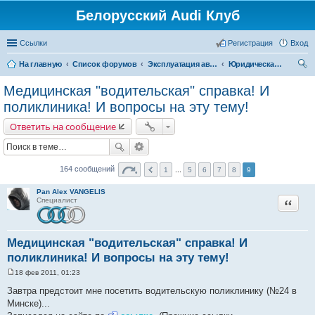
Белорусский Audi Клуб
Ссылки
Регистрация
Вход
На главную
Список форумов
Эксплуатация автомобиля
Юридическая консультация
ои
Медицинская "водительская" справка! И
ск
поликлиника! И вопросы на эту тему!
Ответить на сообщение
164 сообщений
1
...
5
6
7
8
9
Pan Alex VANGELIS
Цитата
Специалист
Медицинская "водительская" справка! И
поликлиника! И вопросы на эту тему!
18 фев 2011, 01:23
С
о
Завтра предстоит мне посетить водительскую поликлинику (№24 в
о
Минске)...
б
щ