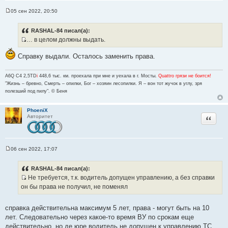
05 сен 2022, 20:50
С
о
о
RASHAL-84 писал(а):
б
… в целом должны выдать.
щ
И
е
н
с
Справку выдали. Осталось заменить права.
и
т
е
о
A6Q C4 2,5TD
i
448,6 тыс. км. проехала при мне и уехала в г. Мосты.
Quattro грязи не боится!
ч
"Жизнь – бревно, Смерть – опилки, Бог – хозяин лесопилки. Я – вон тот жучок в углу, зря
полезший под пилу". © Беня
н
и
к
PhoeniX
Цитата
Авторитет
ц
и
т
а
06 сен 2022, 17:07
С
т
о
ы
о
RASHAL-84 писал(а):
б
Не требуется, т.к. водитель допущен управлению, а без справки
щ
И
е
он бы права не получил, не поменял
н
с
и
т
е
справка действительна максимум 5 лет, права - могут быть на 10
о
лет. Следовательно через какое-то время ВУ по срокам еще
ч
действительно, но де юре водитель не допущен к управлению ТС