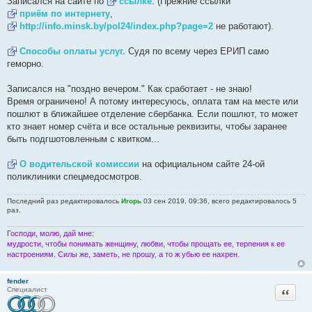
Записался на сайте по
ссылке
. (Прежние ссылки
е
приём по интернету
,
н
и
http://info.minsk.by/pol24/index.php?page=2
не работают).
е
Способы оплаты услуг.
Судя по всему через ЕРИП само
геморно.
Записался на "поздно вечером." Как сработает - не знаю!
Время ограничено! А потому интересуюсь, оплата там на месте или
пошлют в ближайшее отделение сбербанка. Если пошлют, то может
кто знает номер счёта и все остальные реквизиты, чтобы заранее
быть подгшотовленным с квитком...
О водительской комиссии
на официальном сайте 24-ой
поликлиники спецмедосмотров.
Последний раз редактировалось
Игорь
03 сен 2019, 09:36, всего редактировалось 5
раз.
Господи, молю, дай мне:
мудрости, чтобы понимать женщину, любви, чтобы прощать ее, терпения к ее
настроениям. Силы же, заметь, не прошу, а то ж убью ее нахрен.
fender
Цитата
Специалист