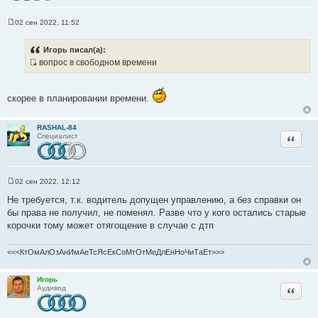
02 сен 2022, 11:52
С
о
о
Игорь писал(а):
б
вопрос в свободном времени
щ
И
е
н
с
и
т
е
скорее в планировании времени.
о
ч
RASHAL-84
н
Цитата
Специалист
и
к
ц
02 сен 2022, 12:12
и
С
о
Не требуется, т.к. водитель допущен управлению, а без справки он
т
о
бы права не получил, не поменял. Разве что у кого остались старые
а
б
щ
корочки тому может отягощение в случае с дтп
т
е
ы
н
и
<<<КтОмАлОзАнИмАеТсЯсЕкСоМтОтМеДлЕнНоЧиТаЕт>>>
е
Игорь
Цитата
Аудивод