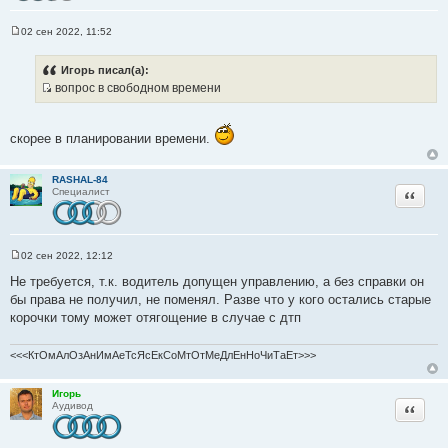
02 сен 2022, 11:52
С
о
о
Игорь писал(а):
б
вопрос в свободном времени
щ
И
е
н
с
и
т
е
скорее в планировании времени.
о
ч
RASHAL-84
н
Цитата
Специалист
и
к
ц
02 сен 2022, 12:12
и
С
о
Не требуется, т.к. водитель допущен управлению, а без справки он
т
о
бы права не получил, не поменял. Разве что у кого остались старые
а
б
щ
корочки тому может отягощение в случае с дтп
т
е
ы
н
и
<<<КтОмАлОзАнИмАеТсЯсЕкСоМтОтМеДлЕнНоЧиТаЕт>>>
е
Игорь
Цитата
Аудивод