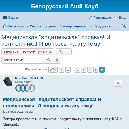
Белорусский Audi Клуб
Ссылки
Регистрация
Вход
На главную
Список форумов
Эксплуатация автомобиля
Юридическая консультация
ои
Медицинская "водительская" справка! И
ск
поликлиника! И вопросы на эту тему!
Ответить на сообщение
164 сообщений
1
...
5
6
7
8
9
Pan Alex VANGELIS
Цитата
Специалист
Медицинская "водительская" справка! И
поликлиника! И вопросы на эту тему!
18 фев 2011, 01:23
С
о
Завтра предстоит мне посетить водительскую поликлинику (№24 в
о
Минске)...
б
щ