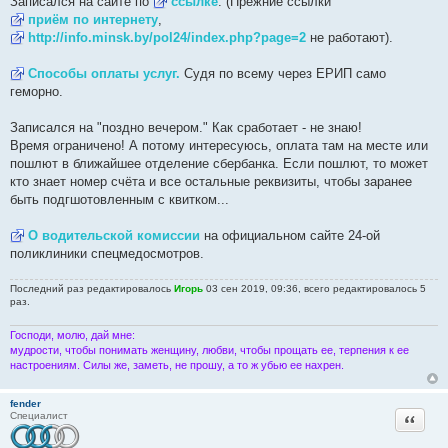
Записался на сайте по
ссылке
. (Прежние ссылки
е
приём по интернету
,
н
и
http://info.minsk.by/pol24/index.php?page=2
не работают).
е
Способы оплаты услуг.
Судя по всему через ЕРИП само
геморно.
Записался на "поздно вечером." Как сработает - не знаю!
Время ограничено! А потому интересуюсь, оплата там на месте или
пошлют в ближайшее отделение сбербанка. Если пошлют, то может
кто знает номер счёта и все остальные реквизиты, чтобы заранее
быть подгшотовленным с квитком...
О водительской комиссии
на официальном сайте 24-ой
поликлиники спецмедосмотров.
Последний раз редактировалось
Игорь
03 сен 2019, 09:36, всего редактировалось 5
раз.
Господи, молю, дай мне:
мудрости, чтобы понимать женщину, любви, чтобы прощать ее, терпения к ее
настроениям. Силы же, заметь, не прошу, а то ж убью ее нахрен.
fender
Цитата
Специалист