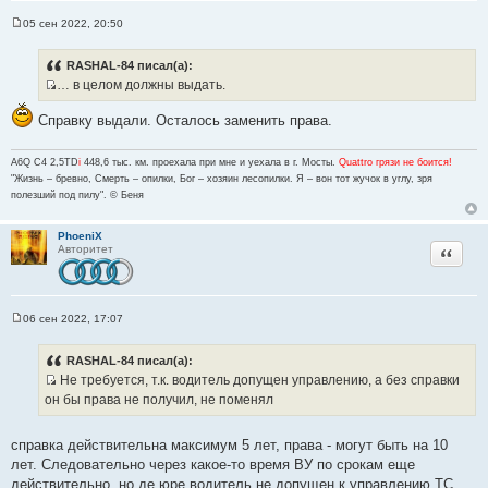
05 сен 2022, 20:50
С
о
о
RASHAL-84 писал(а):
б
… в целом должны выдать.
щ
И
е
н
с
Справку выдали. Осталось заменить права.
и
т
е
о
A6Q C4 2,5TD
i
448,6 тыс. км. проехала при мне и уехала в г. Мосты.
Quattro грязи не боится!
ч
"Жизнь – бревно, Смерть – опилки, Бог – хозяин лесопилки. Я – вон тот жучок в углу, зря
полезший под пилу". © Беня
н
и
к
PhoeniX
Цитата
Авторитет
ц
и
т
а
06 сен 2022, 17:07
С
т
о
ы
о
RASHAL-84 писал(а):
б
Не требуется, т.к. водитель допущен управлению, а без справки
щ
И
е
он бы права не получил, не поменял
н
с
и
т
е
справка действительна максимум 5 лет, права - могут быть на 10
о
лет. Следовательно через какое-то время ВУ по срокам еще
ч
действительно, но де юре водитель не допущен к управлению ТС