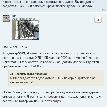
и
К сожалению иностранными языками не владею. Вы предлагаете
т
е
подъехать на СТО и померить фактическое давление масла?
о
ч
DIA
н
Цитата
Аццкий поломастер
и
к
ц
и
т
а
т
14 дек 2021, 12:48
С
ы
о
Владимир5163
, Я тоже языки не знаю но там по картинкам все
о
понятно. на холостых 0.75-1.05 бар при 2000об не менее 2 бар при
б
щ
максимальных оборотах не более 7 бар. датчик давления должен
е
срабатывать при 0.75-1.05.
н
и
е
Владимир5163 писал(а):
Вы предлагаете подъехать на СТО и померить фактическое
И
давление масла?
с
т
О вэй, боже упаси я могу только рекомендовать включить здравый
о
смысл и логику. Я бы начал с проверки датчика давления масла. у
ч
вас там 1Z мотор как помню в тех годах.
н
и