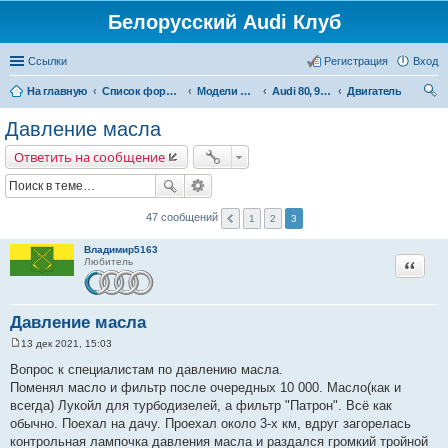
Белорусский Audi Клуб
Ссылки
Регистрация
Вход
На главную
Список форумов
Модели Audi
Audi 80, 90, Coupe
Двигатель
ои
Давление масла
ск
Ответить на сообщение
47 сообщений
1
2
3
Владимир5163
Цитата
Любитель
Давление масла
13 дек 2021, 15:03
С
о
Вопрос к специалистам по давлению масла.
о
Поменял масло и фильтр после очередных 10 000. Масло(как и
б
щ
всегда) Лукойл для турбодизелей, а фильтр "Патрон". Всё как
е
обычно. Поехал на дачу. Проехал около 3-х км, вдруг загорелась
н
и
контрольная лампочка давления масла и раздался громкий тройной