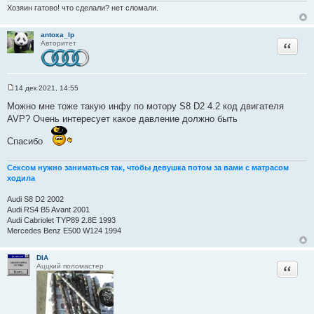
Хозяин гатово! что сделали? нет сломали.
к
ц
antoxa_lp
и
Цитата
Авторитет
т
а
т
ы
14 дек 2021, 14:55
С
о
Можно мне тоже такую инфу по мотору S8 D2 4.2 код двигателя
о
AVP? Очень интересует какое давление должно быть
б
щ
е
Спасибо
н
и
е
Сексом нужно заниматься так, чтобы девушка потом за вами с матрасом
ходила
Audi S8 D2 2002
Audi RS4 B5 Avant 2001
Audi Cabriolet TYP89 2.8E 1993
Mercedes Benz E500 W124 1994
DIA
Цитата
Аццкий поломастер