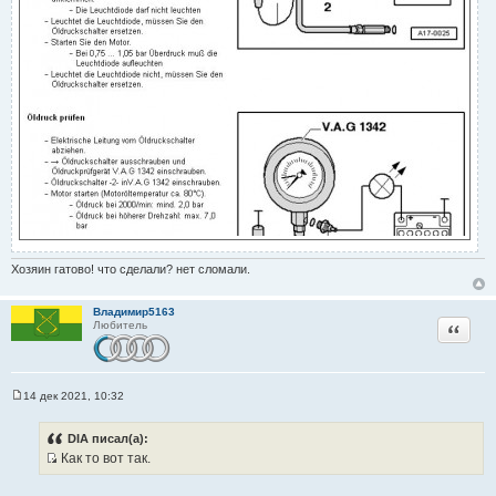
Хозяин гатово! что сделали? нет сломали.
Владимир5163
Цитата
Любитель
14 дек 2021, 10:32
С
о
о
DIA писал(а):
б
Как то вот так.
щ
И
е
н
с