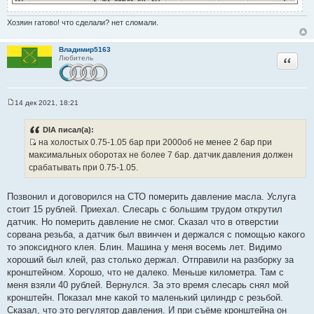
Хозяин гатово! что сделали? нет сломали.
Владимир5163
Цитата
Любитель
14 дек 2021, 18:21
С
о
о
DIA писал(а):
б
на холостых 0.75-1.05 бар при 2000об не менее 2 бар при
щ
И
е
максимальных оборотах не более 7 бар. датчик давления должен
н
с
срабатывать при 0.75-1.05.
и
т
е
о
Позвонил и договорился на СТО померить давление масла. Услуга
ч
стоит 15 рублей. Приехал. Слесарь с большим трудом открутил
н
датчик. Но померить давление не смог. Сказал что в отверстии
и
сорвана резьба, а датчик был ввинчен и держался с помощью какого
к
то эпоксидного клея. Блин. Машина у меня восемь лет. Видимо
ц
хороший был клей, раз столько держал. Отправили на разборку за
и
кронштейном. Хорошо, что не далеко. Меньше километра. Там с
т
меня взяли 40 рублей. Вернулся. За это время слесарь снял мой
а
кронштейн. Показал мне какой то маленький цилиндр с резьбой.
т
Сказал, что это регулятор давления. И при съёме кронштейна он