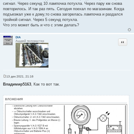
е
сигнал. Через секунд 10 лампочка потухла. Через пару км снова
повторилось. И так раз пять. Сегодня поехал по магазинам. Когда
подъезжал уже к дому,то снова загорелась лампочка и раздался
тройной сигнал. Через 5 секунд потухла.
Что это может быть и что с этим делать?
DIA
Цитата
Аццкий поломастер
13 дек 2021, 21:16
С
о
Владимир5163
, Как то вот так.
о
б
щ
е
ВЛОЖЕНИЯ
н
и
е