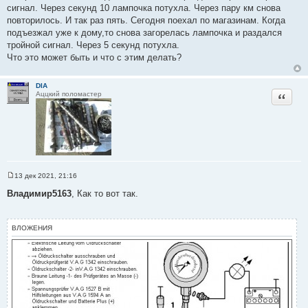
е
сигнал. Через секунд 10 лампочка потухла. Через пару км снова
повторилось. И так раз пять. Сегодня поехал по магазинам. Когда
подъезжал уже к дому,то снова загорелась лампочка и раздался
тройной сигнал. Через 5 секунд потухла.
Что это может быть и что с этим делать?
DIA
Цитата
Аццкий поломастер
13 дек 2021, 21:16
С
о
Владимир5163
, Как то вот так.
о
б
щ
е
ВЛОЖЕНИЯ
н
и
е