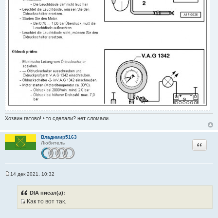
Хозяин гатово! что сделали? нет сломали.
Владимир5163
Цитата
Любитель
14 дек 2021, 10:32
С
о
о
DIA писал(а):
б
Как то вот так.
щ
И
е
н
с