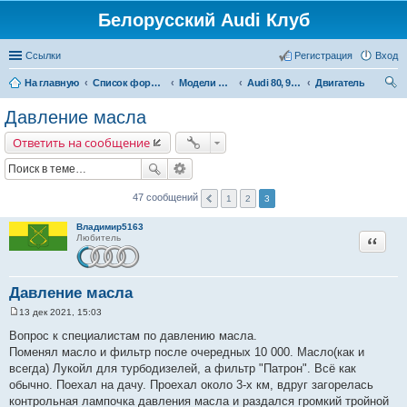
Белорусский Audi Клуб
Ссылки
Регистрация
Вход
На главную
Список форумов
Модели Audi
Audi 80, 90, Coupe
Двигатель
ои
Давление масла
ск
Ответить на сообщение
47 сообщений
1
2
3
Владимир5163
Цитата
Любитель
Давление масла
13 дек 2021, 15:03
С
о
Вопрос к специалистам по давлению масла.
о
Поменял масло и фильтр после очередных 10 000. Масло(как и
б
щ
всегда) Лукойл для турбодизелей, а фильтр "Патрон". Всё как
е
обычно. Поехал на дачу. Проехал около 3-х км, вдруг загорелась
н
и
контрольная лампочка давления масла и раздался громкий тройной