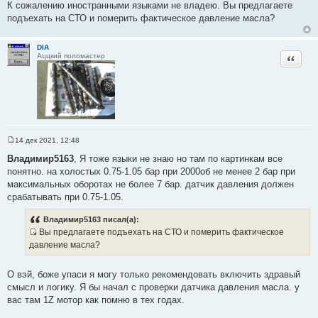
и
К сожалению иностранными языками не владею. Вы предлагаете
т
е
подъехать на СТО и померить фактическое давление масла?
о
ч
DIA
н
Цитата
Аццкий поломастер
и
к
ц
и
т
а
т
14 дек 2021, 12:48
С
ы
о
Владимир5163
, Я тоже языки не знаю но там по картинкам все
о
понятно. на холостых 0.75-1.05 бар при 2000об не менее 2 бар при
б
щ
максимальных оборотах не более 7 бар. датчик давления должен
е
срабатывать при 0.75-1.05.
н
и
е
Владимир5163 писал(а):
Вы предлагаете подъехать на СТО и померить фактическое
И
давление масла?
с
т
О вэй, боже упаси я могу только рекомендовать включить здравый
о
смысл и логику. Я бы начал с проверки датчика давления масла. у
ч
вас там 1Z мотор как помню в тех годах.
н
и