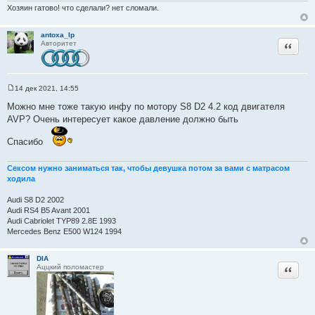
Хозяин гатово! что сделали? нет сломали.
к
ц
antoxa_lp
и
Цитата
Авторитет
т
а
т
ы
14 дек 2021, 14:55
С
о
Можно мне тоже такую инфу по мотору S8 D2 4.2 код двигателя
о
AVP? Очень интересует какое давление должно быть
б
щ
е
Спасибо
н
и
е
Сексом нужно заниматься так, чтобы девушка потом за вами с матрасом
ходила
Audi S8 D2 2002
Audi RS4 B5 Avant 2001
Audi Cabriolet TYP89 2.8E 1993
Mercedes Benz E500 W124 1994
DIA
Цитата
Аццкий поломастер