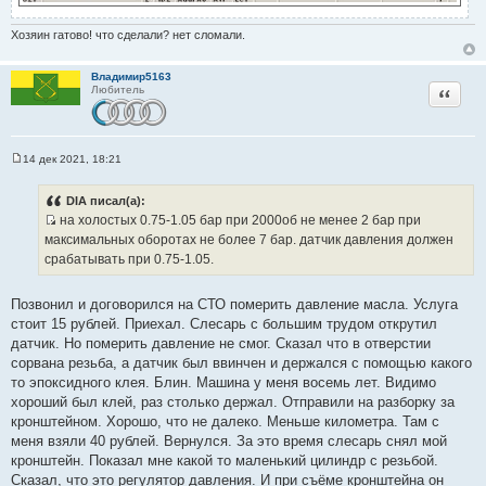
Хозяин гатово! что сделали? нет сломали.
Владимир5163
Цитата
Любитель
14 дек 2021, 18:21
С
о
о
DIA писал(а):
б
на холостых 0.75-1.05 бар при 2000об не менее 2 бар при
щ
И
е
максимальных оборотах не более 7 бар. датчик давления должен
н
с
срабатывать при 0.75-1.05.
и
т
е
о
Позвонил и договорился на СТО померить давление масла. Услуга
ч
стоит 15 рублей. Приехал. Слесарь с большим трудом открутил
н
датчик. Но померить давление не смог. Сказал что в отверстии
и
сорвана резьба, а датчик был ввинчен и держался с помощью какого
к
то эпоксидного клея. Блин. Машина у меня восемь лет. Видимо
ц
хороший был клей, раз столько держал. Отправили на разборку за
и
кронштейном. Хорошо, что не далеко. Меньше километра. Там с
т
меня взяли 40 рублей. Вернулся. За это время слесарь снял мой
а
кронштейн. Показал мне какой то маленький цилиндр с резьбой.
т
Сказал, что это регулятор давления. И при съёме кронштейна он