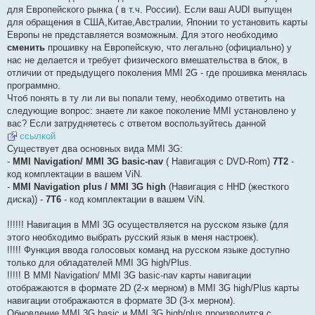
и
для Европейского рынка ( в т.ч. России). Если ваш AUDI выпущен
е
для обращения в США,Китае,Австралии, Японии то установить карты
Европы не представляется возможным. Для этого необходимо
сменить
прошивку на Европейскую, что легально (официально) у
нас не делается и требует физического вмешательства в блок, в
отличии от предыдущего поколения MMI 2G - где прошивка менялась
программно.
Чтоб понять в ту ли ли вы попали тему, необходимо ответить на
следующие вопрос: знаете ли какое поколение MMI установлено у
вас? Если затрудняетесь c ответом воспользуйтесь данной
ссылкой
Существует два основных вида MMI 3G:
-
MMI Navigation/ MMI 3G basic-nav
( Навигация с DVD-Rom)
7T2
-
код комплектации в вашем ViN.
-
MMI Navigation plus / MMI 3G high
(Навигация с ННD (жесткого
диска)) -
7T6
- код комплектации в вашем ViN.
!!!!!! Навигация в MMI 3G осуществляется на русском языке (для
этого необходимо выбрать русский язык в меня настроек).
!!!!! Функция ввода голосовых команд на русском языке доступно
только для обладателей ММI 3G high/Plus.
!!!!! В MMI Navigation/ MMI 3G basic-nav карты навигации
отображаются в формате 2D (2-х мерном) в ММI 3G high/Plus карты
навигации отображаются в формате 3D (3-х мерном).
Обновление MMI 3G basic и MMI 3G high/plus производится с