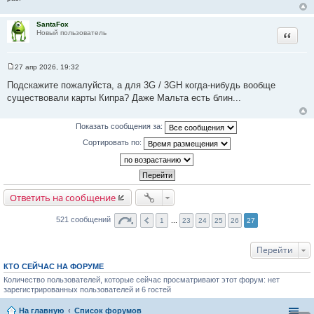
SantaFox
Цитата
Новый пользователь
27 апр 2026, 19:32
С
о
Подскажите пожалуйста, а для 3G / 3GH когда-нибудь вообще
о
существовали карты Кипра? Даже Мальта есть блин...
б
щ
е
н
Показать сообщения за:
и
е
Сортировать по:
Ответить на сообщение
521 сообщений
1
...
23
24
25
26
27
Перейти
КТО СЕЙЧАС НА ФОРУМЕ
Количество пользователей, которые сейчас просматривают этот форум: нет
зарегистрированных пользователей и 6 гостей
На главную
Список форумов