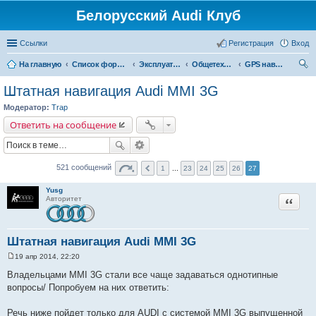
Белорусский Audi Клуб
Ссылки
Регистрация
Вход
На главную
Список форумов
Эксплуатация автомобиля
Общетехнические вопросы и системы
GPS навигация
ои
Штатная навигация Audi MMI 3G
ск
Модератор:
Trap
Ответить на сообщение
521 сообщений
1
...
23
24
25
26
27
Yusg
Цитата
Авторитет
Штатная навигация Audi MMI 3G
19 апр 2014, 22:20
С
о
Владельцами MMI 3G cтали все чаще задаваться однотипные
о
вопросы/ Попробуем на них ответить:
б
щ
е
Речь ниже пойдет только для AUDI c системой MMI 3G выпущенной
н