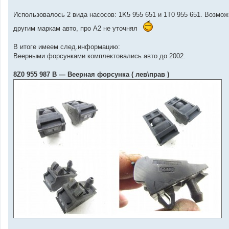
Использовалось 2 вида насосов: 1K5 955 651 и 1T0 955 651. Возмож
другим маркам авто, про А2 не уточнял
В итоге имеем след.информацию:
Веерными форсунками комплектовались авто до 2002.
8Z0 955 987 B — Веерная форсунка ( лев\прав )