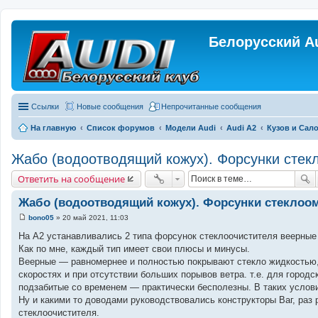
Белорусский A
Ссылки
Новые сообщения
Непрочитанные сообщения
На главную
Список форумов
Модели Audi
Audi A2
Кузов и Сал
Жабо (водоотводящий кожух). Форсунки сте
Ответить на сообщение
Жабо (водоотводящий кожух). Форсунки стеклоо
bono05
»
20 май 2021, 11:03
С
о
На А2 устанавливались 2 типа форсунок стеклоочистителя веерные
о
Как по мне, каждый тип имеет свои плюсы и минусы.
б
щ
Веерные — равномернее и полностью покрывают стекло жидкостью, 
е
скоростях и при отсутствии больших порывов ветра. т.е. для город
н
и
подзабитые со временем — практически бесполезны. В таких услов
е
Ну и какими то доводами руководствовались конструкторы Ваг, раз
стеклоочистителя.