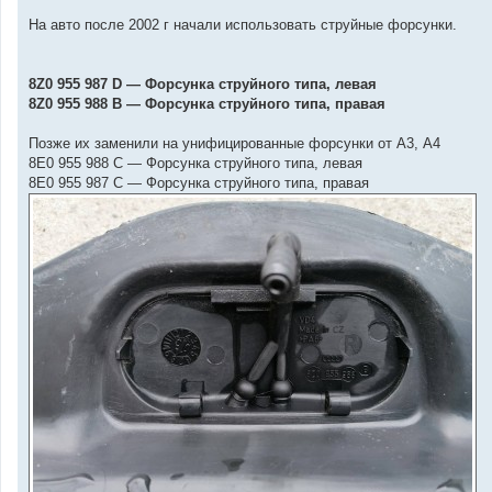
На авто после 2002 г начали использовать струйные форсунки.
8Z0 955 987 D — Форсунка струйного типа, левая
8Z0 955 988 B — Форсунка струйного типа, правая
Позже их заменили на унифицированные форсунки от А3, А4
8E0 955 988 C — Форсунка струйного типа, левая
8E0 955 987 C — Форсунка струйного типа, правая