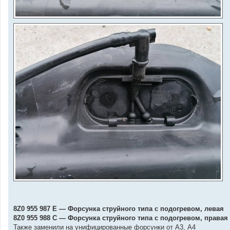
8Z0 955 987 E — Форсунка струйного типа с подогревом, левая
8Z0 955 988 C — Форсунка струйного типа с подогревом, правая
Также заменили на унифицированные форсунки от А3, А4