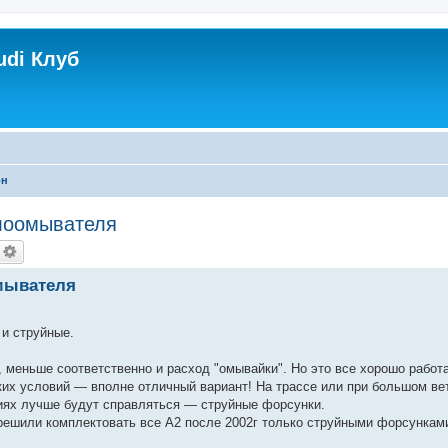
udi Клуб
он
клоомывателя
мывателя
 и струйные.
меньше соответственно и расход "омывайки". Но это все хорошо работ
ских условий — вполне отличный вариант! На трассе или при большом ве
иях лучше будут справляться — струйные форсунки.
 решили комплектовать все А2 после 2002г только струйными форсункам