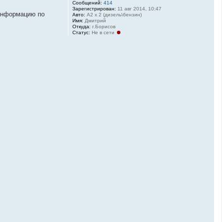
Сообщений:
414
Зарегистрирован:
11 авг 2014, 10:47
 информацию по
Авто:
A2 x 2 (дизель\бензин)
Имя:
Дмитрий
Откуда:
г.Борисов
Статус:
Не в сети