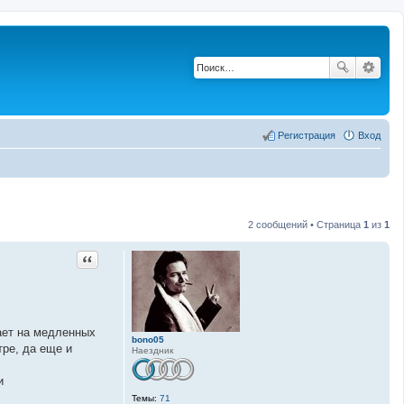
Регистрация
Вход
2 сообщений • Страница
1
из
1
Цитата
ает на медленных
bono05
тре, да еще и
Наездник
и
Темы:
71