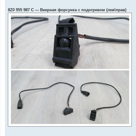
8Z0 955 987 C — Веерная форсунка с подогревом (лев\прав)