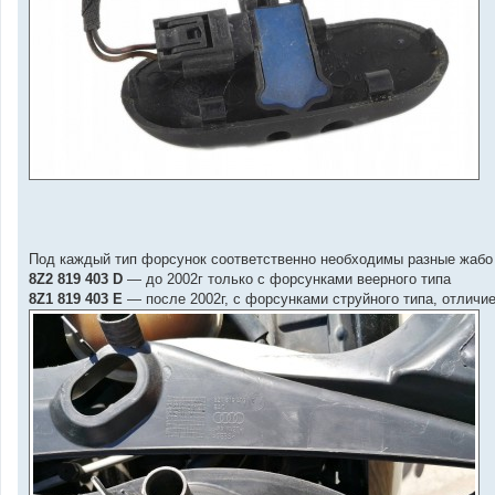
Под каждый тип форсунок соответственно необходимы разные жабо
8Z2 819 403 D
— до 2002г только с форсунками веерного типа
8Z1 819 403 E
— после 2002г, с форсунками струйного типа, отличи