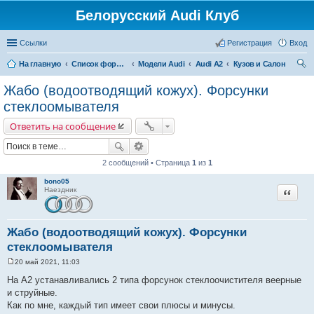
Белорусский Audi Клуб
Ссылки
Регистрация
Вход
На главную
Список форумов
Модели Audi
Audi A2
Кузов и Салон
ои
Жабо (водоотводящий кожух). Форсунки
ск
стеклоомывателя
Ответить на сообщение
2 сообщений • Страница
1
из
1
bono05
Цитата
Наездник
Жабо (водоотводящий кожух). Форсунки
стеклоомывателя
20 май 2021, 11:03
С
о
На А2 устанавливались 2 типа форсунок стеклоочистителя веерные
о
и струйные.
б
щ
Как по мне, каждый тип имеет свои плюсы и минусы.
е