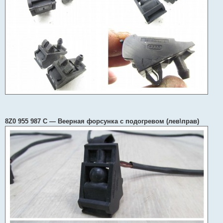
8Z0 955 987 C — Веерная форсунка с подогревом (лев\прав)