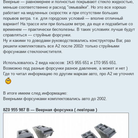
Веерные — равномернее и полностью покрывают стекло жидкостью,
н
и
меньше соответственно и расход "омывайки". Но это все хорошо
е
работает на медленных скоростях и при отсутствии больших
порывов ветра. т.е. для городских условий — вполне отличный
вариант! На трассе или при большом ветре, да еще и подзабитые со
временем — практически бесполезны. В таких условиях лучше будут
справляться — струйные форсунки.
Ну и какими то доводами руководствовались конструкторы Ваг, раз
решили комплектовать все А2 после 2002г только струйными
форсунками стеклоочистителя.
Использовалось 2 вида насосов: 1K5 955 651 и 1T0 955 651.
Возможно под разные форсунки разное давление, а может и нет )
Где то читал информацию по другим маркам авто, про А2 не уточнял
В итоге имеем след.информацию:
Веерными форсунками комплектовались авто до 2002.
8Z0 955 987 B — Веерная форсунка ( лев\прав )