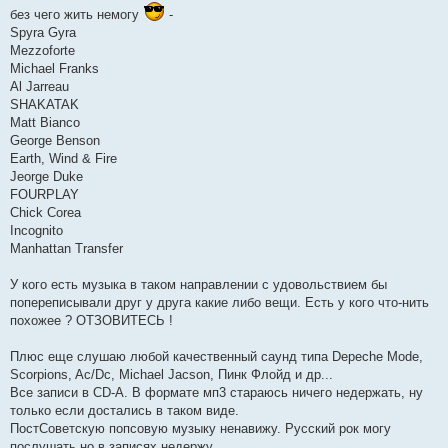
н
без чего жить немогу
-
и
Spyra Gyra
е
Mezzoforte
Michael Franks
Al Jarreau
SHAKATAK
Matt Bianco
George Benson
Earth, Wind & Fire
Jeorge Duke
FOURPLAY
Chick Corea
Incognito
Manhattan Transfer
У кого есть музыка в таком направлении с удовольствием бы
попереписывали друг у друга какие либо вещи. Есть у кого что-нить
похожее ? ОТЗОВИТЕСЬ !
Плюс еще слушаю любой качественный саунд типа Depeche Mode,
Scorpions, Ac/Dc, Michael Jacson, Пинк Флойд и др...
Все записи в CD-A. В формате мп3 стараюсь ничего недержать, ну
только если достались в таком виде.
ПостСоветскую попсовую музыку ненавижу. Русский рок могу
послушать но в записях недержу.