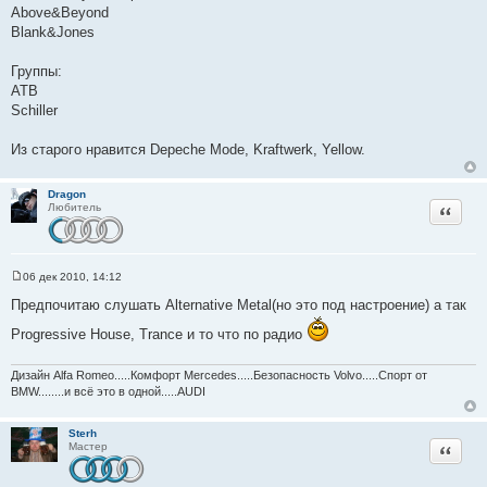
Above&Beyond
Blank&Jones
Группы:
ATB
Schiller
Из старого нравится Depeche Mode, Kraftwerk, Yellow.
Dragon
Цитата
Любитель
06 дек 2010, 14:12
С
о
Предпочитаю слушать Alternative Metal(но это под настроение) а так
о
б
Progressive House, Trance и то что по радио
щ
е
н
Дизайн Alfa Romeo.....Комфорт Mercedes.....Безопасность Volvo.....Спорт от
и
BMW........и всё это в одной.....AUDI
е
Sterh
Цитата
Мастер