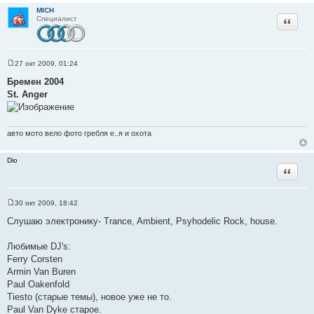
MICH
Цитата
Специалист
27 окт 2009, 01:24
С
о
Бремен 2004
о
St. Anger
б
щ
е
н
и
авто мото вело фото гребля е..я и охота
е
Dio
Цитата
30 окт 2009, 18:42
С
о
Слушаю электронику- Trance, Ambient, Psyhodelic Rock, house.
о
б
щ
Любимые DJ's:
е
Ferry Corsten
н
и
Armin Van Buren
е
Paul Oakenfold
Tiesto (старые темы), новое уже не то.
Paul Van Dyke старое.