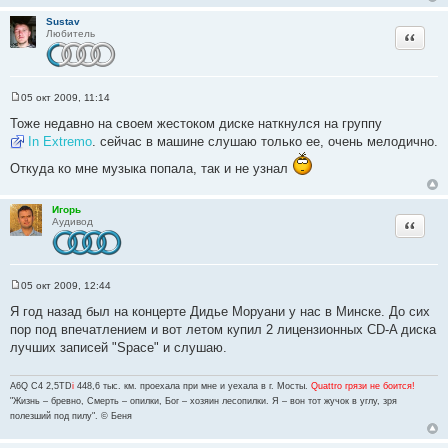
Sustav
Цитата
Любитель
05 окт 2009, 11:14
С
о
Тоже недавно на своем жестоком диске наткнулся на группу
о
In Extremo
. сейчас в машине слушаю только ее, очень мелодично.
б
щ
Откуда ко мне музыка попала, так и не узнал
е
н
и
е
Игорь
Цитата
Аудивод
05 окт 2009, 12:44
С
о
Я год назад был на концерте Дидье Моруани у нас в Минске. До сих
о
пор под впечатлением и вот летом купил 2 лицензионных CD-A диска
б
щ
лучших записей "Space" и слушаю.
е
н
и
A6Q C4 2,5TD
i
448,6 тыс. км. проехала при мне и уехала в г. Мосты.
Quattro грязи не боится!
е
"Жизнь – бревно, Смерть – опилки, Бог – хозяин лесопилки. Я – вон тот жучок в углу, зря
полезший под пилу". © Беня