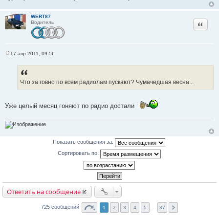
и
е
WERT87
Цитата
Водитель
17 апр 2011, 09:56
С
о
о
б
щ
Что за говно по всем радиолам пускают? Чумачедшая весна...
е
н
и
е
Уже целый месяц гоняют по радио достали
Показать сообщения за:
Сортировать по:
Ответить на сообщение
725 сообщений
1
2
3
4
5
...
37