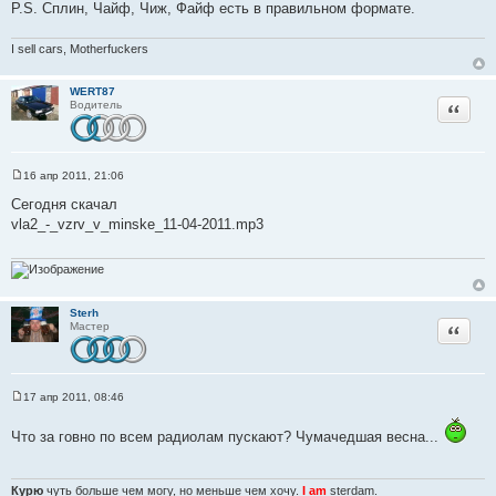
и
P.S. Сплин, Чайф, Чиж, Файф есть в правильном формате.
е
I sell cars, Motherfuckers
WERT87
Цитата
Водитель
16 апр 2011, 21:06
С
о
Сегодня скачал
о
vla2_-_vzrv_v_minske_11-04-2011.mp3
б
щ
е
н
и
е
Sterh
Цитата
Мастер
17 апр 2011, 08:46
С
о
о
Что за говно по всем радиолам пускают? Чумачедшая весна...
б
щ
е
н
Курю
чуть больше чем могу, но меньше чем хочу.
I am
sterdam.