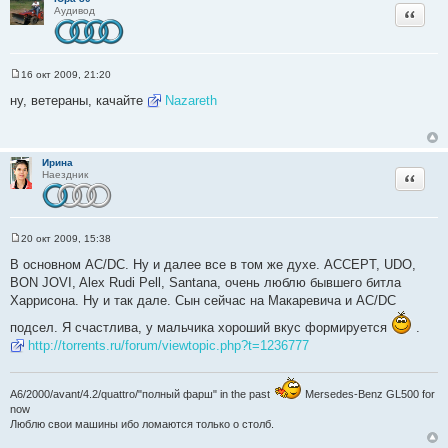
Цитата
Аудивод
16 окт 2009, 21:20
С
о
ну, ветераны, качайте
Nazareth
о
б
щ
е
н
Ирина
и
Цитата
Наездник
е
20 окт 2009, 15:38
С
о
В основном AC/DC. Ну и далее все в том же духе. ACCEPT, UDO,
о
BON JOVI, Alex Rudi Pell, Santana, очень люблю бывшего битла
б
щ
Харрисона. Ну и так дале. Сын сейчас на Макаревича и AC/DC
е
н
подсел. Я счастлива, у мальчика хороший вкус формируется
.
и
е
http://torrents.ru/forum/viewtopic.php?t=1236777
A6/2000/avant/4.2/quattro/"полный фарш" in the past
Mersedes-Benz GL500 for
now
Люблю свои машины ибо ломаются только о столб.