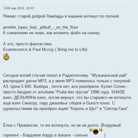
09 апр 2011, 20:37
С
о
Ремикс старой доброй Ламбады в машине воткнул по полной.
о
б
щ
jennifer_lopez_feat._pitbull_-_on_the_floor
е
К сожалению не знаю, как вложить файл на скачку
н
и
е
А это, просто фантастика
Evanescence & Paul Mccoy ( Bring me to Life)
Сегодня волей случая попал в Радиотехнику. "Музыкальный рай"
распродает диски МР3, а у меня МР3 появилось только с покупкой
А3. Цена 5 600. Выбора , почти нет, все разобрали. Купил Сплин -
просто балдею от альбома "Рыба без трусов" 1996 года. SHADE
взял, ДЕЛЬФИНа взял, потом вернул, что бы старшего не воткнуло,
ещё взял Синатру, пару джазовых сборок и Guns'n roses. С
удовольствием бы приобрел ещеё "Король и Шут" и "Сектор Газа".
Ёлка с Провансом, то же воткнула, но не на долго. (Бордовый
горизонт - Бордовое бордо в бокале - сильно
)