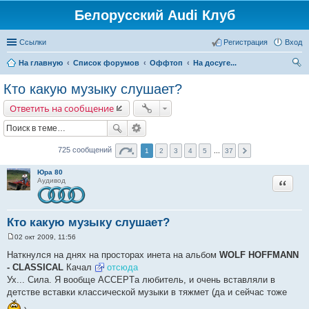
Белорусский Audi Клуб
Ссылки
Регистрация
Вход
На главную
Список форумов
Оффтоп
На досуге...
ои
Кто какую музыку слушает?
ск
Ответить на сообщение
725 сообщений
1
2
3
4
5
...
37
Юра 80
Цитата
Аудивод
Кто какую музыку слушает?
02 окт 2009, 11:56
С
о
Наткнулся на днях на просторах инета на альбом
WOLF HOFFMANN
о
- CLASSICAL
Качал
отсюда
б
щ
Ух... Сила. Я вообще ACCEPTа любитель, и очень вставляли в
е
детстве вставки классической музыки в тяжмет (да и сейчас тоже
н
и