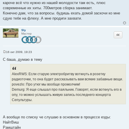
кароче всё что нужно из нашей молодости там есть, плюс
современные их хиты. 700метров сборка занимает.
Конечно дам, что за вопросы. будишь ехать домой заскочи ко мне
сдую тебе на флеху. А мне продиги захвати.
Sly
Цитата
Мастер
16 окт 2009, 19:23
С
о
С баша, думаю в тему
о
б
щ
е
AlexRWS: Если старую электробритву воткнуть в розетку
н
и
радиоточки, то она будет рассказывать вам всякие забавные вещи.
е
povezlo: Про утюг мы вообще промолчим!
Demurg: Я еще слышал про паяльник. Говорят, если воткнуть его в
опу, то можно услышать живую запись последнего концерта
Сепультуры.
А вообще по списку че слушаю в основном в процессе езды:
НайтВиш
Рамштайн