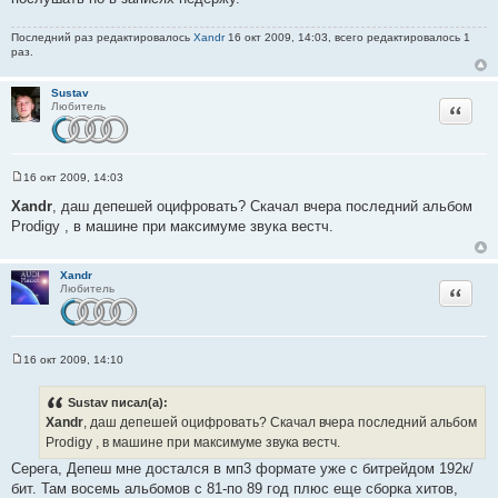
Последний раз редактировалось
Xandr
16 окт 2009, 14:03, всего редактировалось 1
раз.
Sustav
Цитата
Любитель
16 окт 2009, 14:03
С
о
Xandr
, даш депешей оцифровать? Скачал вчера последний альбом
о
Prodigy , в машине при максимуме звука вестч.
б
щ
е
н
Xandr
и
Цитата
Любитель
е
16 окт 2009, 14:10
С
о
о
Sustav писал(а):
б
Xandr
, даш депешей оцифровать? Скачал вчера последний альбом
щ
е
Prodigy , в машине при максимуме звука вестч.
н
и
Серега, Депеш мне достался в мп3 формате уже с битрейдом 192к/
е
бит. Там восемь альбомов с 81-по 89 год плюс еще сборка хитов,