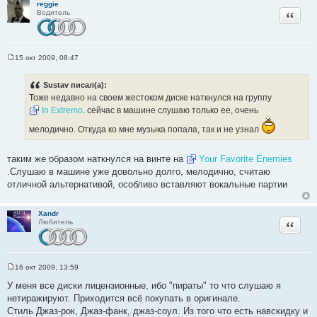
reggie
Цитата
Водитель
15 окт 2009, 08:47
С
о
о
Sustav писал(а):
б
Тоже недавно на своем жестоком диске наткнулся на группу
щ
е
In Extremo
. сейчас в машине слушаю только ее, очень
н
и
мелодично. Откуда ко мне музыка попала, так и не узнал
е
таким же образом наткнулся на винте на
Your Favorite Enemies
.Слушаю в машине уже довольно долго, мелодично, считаю
отличной альтернативой, особливо вставляют вокальные партии
Xandr
Цитата
Любитель
16 окт 2009, 13:59
С
о
У меня все диски лицензионные, ибо "пираты" то что слушаю я
о
нетиражируют. Приходится всё покупать в оригинале.
б
щ
Стиль Джаз-рок, Джаз-фанк, джаз-соул. Из того что есть навскидку и
е