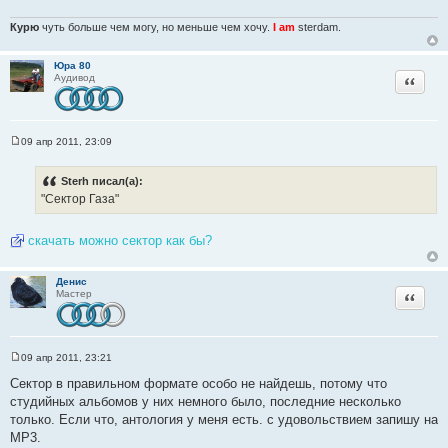
Курю
чуть больше чем могу, но меньше чем хочу.
I am
sterdam.
Юра 80
Цитата
Аудивод
09 апр 2011, 23:09
С
о
о
Sterh писал(а):
б
"Сектор Газа"
щ
е
н
и
скачать можно сектор как бы?
е
Денис
Цитата
Мастер
09 апр 2011, 23:21
С
о
Сектор в правильном формате особо не найдешь, потому что
о
студийных альбомов у них немного было, последние несколько
б
щ
только. Если что, антология у меня есть. с удовольствием запишу на
е
МР3.
н