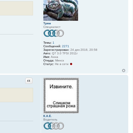
Трям
Специалист
Темы:
1
Сообщений:
2271
Зарегистрирован:
24 дек 2016, 20:58
Авто:
Q7 3.0 TFSI 2011г
Имя:
Анна
Откуда:
Минск
Статус:
Не в сети
Цитата
К.А.Е.
Водитель