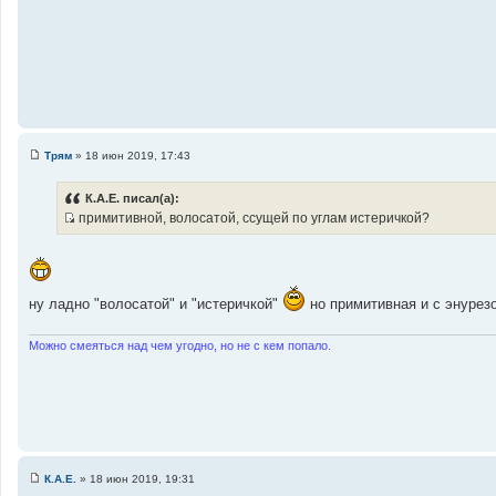
Трям
»
18 июн 2019, 17:43
С
о
о
К.А.Е. писал(а):
б
примитивной, волосатой, ссущей по углам истеричкой?
щ
И
е
н
с
и
т
е
о
ну ладно "волосатой" и "истеричкой"
но примитивная и с энурез
ч
н
Можно смеяться над чем угодно, но не с кем попало.
и
к
ц
и
т
а
т
К.А.Е.
»
18 июн 2019, 19:31
С
ы