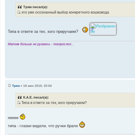
о
о
Трям писал(а):
б
это уже осознанный выбор конкретного кошковода
щ
И
е
н
с
и
т
е
Типа в ответе за тех, кого приручаем?
о
ч
н
Матом больше не ругаюсь - повзрослел...
и
к
ц
и
т
а
т
Трям
»
18 июн 2019, 20:04
ы
С
о
о
К.А.Е. писал(а):
б
Типа в ответе за тех, кого приручаем?
щ
И
е
н
с
и
нееее
т
е
о
типа - глазки видели, что ручки брали
ч
н