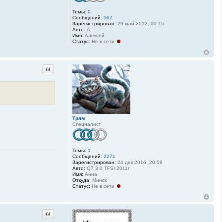
Темы:
0
Сообщений:
567
Зарегистрирован:
29 май 2012, 00:15
Авто:
А
Имя:
Алексей
Статус:
Не в сети
Цитата
Трям
Специалист
Темы:
1
Сообщений:
2271
Зарегистрирован:
24 дек 2016, 20:58
Авто:
Q7 3.0 TFSI 2011г
Имя:
Анна
Откуда:
Минск
Статус:
Не в сети
Цитата