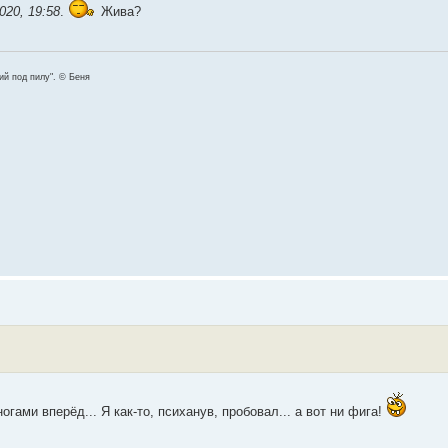
020, 19:58
.
Жива?
ший под пилу". © Беня
огами вперёд... Я как-то, психанув, пробовал... а вот ни фига!