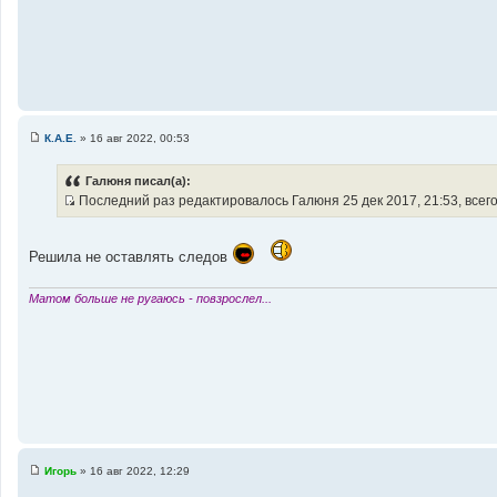
и
к
ц
и
т
а
т
К.А.Е.
»
16 авг 2022, 00:53
ы
С
о
о
Галюня писал(а):
б
Последний раз редактировалось Галюня 25 дек 2017, 21:53, всего
щ
И
е
н
с
и
т
е
Решила не оставлять следов
о
ч
Матом больше не ругаюсь - повзрослел...
н
и
к
ц
и
т
а
т
Игорь
»
16 авг 2022, 12:29
ы
С
о