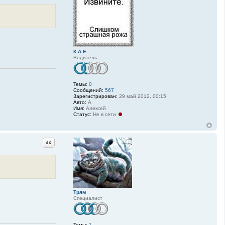
К.А.Е.
Водитель
Темы:
0
Сообщений:
567
Зарегистрирован:
29 май 2012, 00:15
Авто:
А
Имя:
Алексей
Статус:
Не в сети
Цитата
Трям
Специалист
Темы:
1