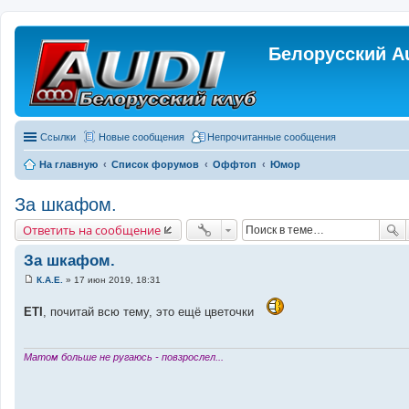
Белорусский A
Ссылки
Новые сообщения
Непрочитанные сообщения
На главную
Список форумов
Оффтоп
Юмор
За шкафом.
Ответить на сообщение
За шкафом.
К.А.Е.
»
17 июн 2019, 18:31
С
о
ETI
о
, почитай всю тему, это ещё цветочки
б
щ
е
н
Матом больше не ругаюсь - повзрослел...
и
е