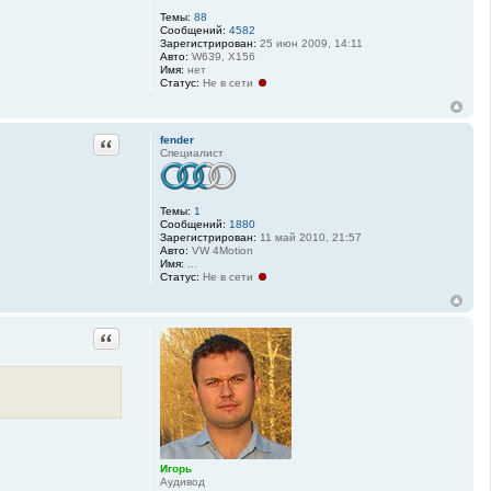
и
Темы:
88
я
Сообщений:
4582
п
Зарегистрирован:
25 июн 2009, 14:11
о
Авто:
W639, X156
л
Имя:
нет
ь
Статус:
Не в сети
з
о
в
а
Цитата
fender
т
Специалист
е
л
я
И
г
Темы:
1
о
Сообщений:
1880
р
Зарегистрирован:
11 май 2010, 21:57
ь
Авто:
VW 4Motion
Имя:
...
Статус:
Не в сети
Цитата
Игорь
Аудивод