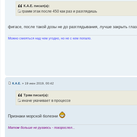
о
о
К.А.Е. писал(а):
б
грамм этак после 450 как раз и разглядишь
щ
И
е
н
с
и
т
е
фигасе, после такой дозы не до разглядывания, лучше закрыть глаз
о
ч
Можно смеяться над чем угодно, но не с кем попало.
н
и
к
ц
и
т
а
т
К.А.Е.
»
19 июн 2019, 00:42
С
ы
о
о
Трям писал(а):
б
иначе укачивает в процессе
щ
И
е
н
с
и
т
е
Признаки морской болезни
о
ч
Матом больше не ругаюсь - повзрослел...
н