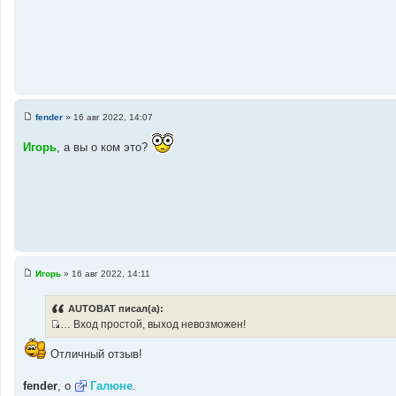
н
и
к
ц
и
т
а
fender
»
16 авг 2022, 14:07
т
С
о
ы
Игорь
, а вы о ком это?
о
б
щ
е
н
и
е
Игорь
»
16 авг 2022, 14:11
С
о
о
AUTOBAT писал(а):
б
… Вход простой, выход невозможен!
щ
И
е
н
с
Отличный отзыв!
и
т
е
о
fender
, о
Галюне
.