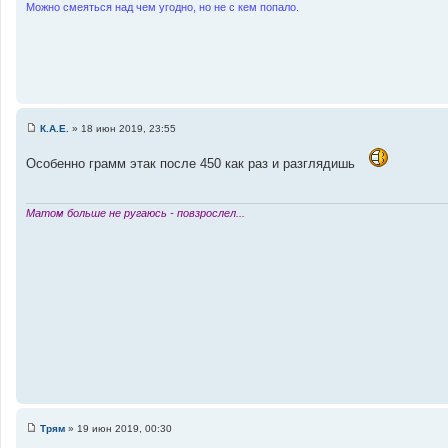
Можно смеяться над чем угодно, но не с кем попало.
и
к
ц
и
т
а
т
К.А.Е.
»
18 июн 2019, 23:55
С
ы
о
Особенно грамм этак после 450 как раз и разглядишь
о
б
щ
е
н
Матом больше не ругаюсь - повзрослел...
и
е
Трям
»
19 июн 2019, 00:30
С