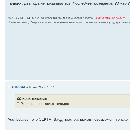
Галюня
о
, два года не показывалась:
Последнее посещение: 23 май 2
б
щ
е
н
A6Q C4 2,5TD
i
448,6 тыс. км. проехала при мне и уехала в г. Мосты.
Quattro грязи не боится!
и
"Жизнь – бревно, Смерть – опилки, Бог – хозяин лесопилки. Я – вон тот жучок в углу, зря полез
е
AUTOBAT
»
16 авг 2022, 13:51
С
о
о
К.А.Е. писал(а):
б
Решила не оставлять следов
щ
И
е
н
с
и
т
е
Audi belarus - это СЕКТА! Вход простой, выход невозможен! только н
о
ч