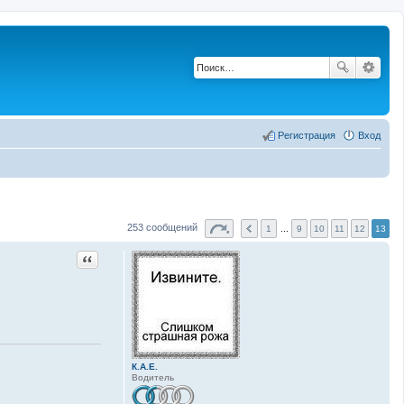
Регистрация
Вход
253 сообщений
1
...
9
10
11
12
13
Цитата
К.А.Е.
Водитель