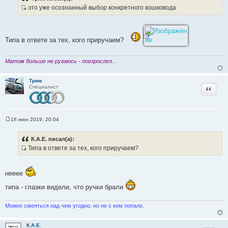
б
это уже осознанный выбор конкретного кошковода
щ
И
е
н
с
и
т
е
Типа в ответе за тех, кого приручаем?
о
ч
н
Матом больше не ругаюсь - повзрослел...
и
к
Трям
Цитата
Специалист
ц
и
т
а
18 июн 2019, 20:04
т
С
о
ы
о
К.А.Е. писал(а):
б
Типа в ответе за тех, кого приручаем?
щ
И
е
н
с
и
нееее
т
е
о
типа - глазки видели, что ручки брали
ч
н
Можно смеяться над чем угодно, но не с кем попало.
и
к
К.А.Е.
ц