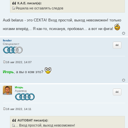
о
К.А.Е. писал(а):
б
Решила не оставлять следов
щ
И
е
н
с
и
Audi belarus - это СЕКТА! Вход простой, выход невозможен! только
т
е
о
ногами вперёд... Я как-то, психанув, пробовал... а вот ни фига!
ч
н
fender
и
Цитата
Специалист
к
ц
и
16 авг 2022, 14:07
т
С
о
а
Игорь
, а вы о ком это?
о
т
б
щ
ы
е
н
Игорь
и
Цитата
Аудивод
е
16 авг 2022, 14:11
С
о
о
AUTOBAT писал(а):
б
… Вход простой, выход невозможен!
щ