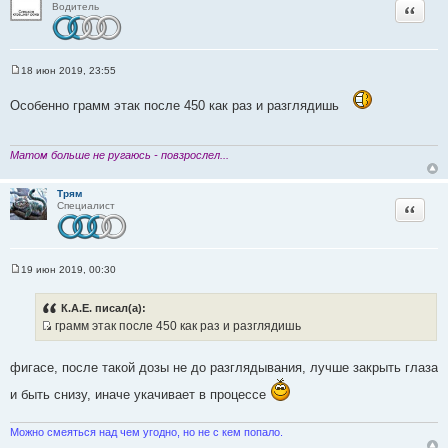
Цитата
Водитель
и
т
а
т
18 июн 2019, 23:55
С
ы
о
Особенно грамм этак после 450 как раз и разглядишь
о
б
щ
е
н
Матом больше не ругаюсь - повзрослел...
и
е
Трям
Цитата
Специалист
19 июн 2019, 00:30
С
о
о
К.А.Е. писал(а):
б
грамм этак после 450 как раз и разглядишь
щ
И
е
н
с
и
фигасе, после такой дозы не до разглядывания, лучше закрыть глаза
т
е
о
и быть снизу, иначе укачивает в процессе
ч
н
Можно смеяться над чем угодно, но не с кем попало.
и