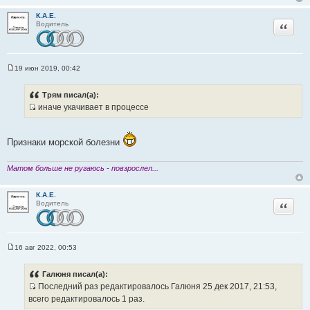
к
К.А.Е.
Цитата
ц
Водитель
и
т
а
19 июн 2019, 00:42
т
С
о
ы
о
Трям писал(а):
б
иначе укачивает в процессе
щ
И
е
н
с
и
т
е
Признаки морской болезни
о
ч
Матом больше не ругаюсь - повзрослел...
н
и
К.А.Е.
Цитата
к
Водитель
ц
и
т
16 авг 2022, 00:53
а
С
о
т
о
Галюня писал(а):
ы
б
Последний раз редактировалось Галюня 25 дек 2017, 21:53,
щ
И
е
всего редактировалось 1 раз.
н
с