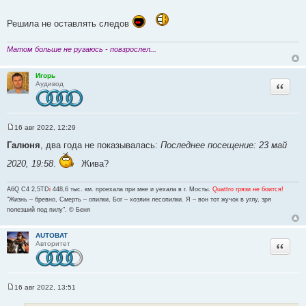
и
т
е
о
Решила не оставлять следов
ч
н
Матом больше не ругаюсь - повзрослел...
и
к
Игорь
Цитата
ц
Аудивод
и
т
а
16 авг 2022, 12:29
т
С
о
Галюня
, два года не показывалась:
Последнее посещение: 23 май
ы
о
б
2020, 19:58
.
Жива?
щ
е
н
A6Q C4 2,5TD
i
448,6 тыс. км. проехала при мне и уехала в г. Мосты.
Quattro грязи не боится!
и
е
"Жизнь – бревно, Смерть – опилки, Бог – хозяин лесопилки. Я – вон тот жучок в углу, зря
полезший под пилу". © Беня
AUTOBAT
Цитата
Авторитет
16 авг 2022, 13:51
С
о