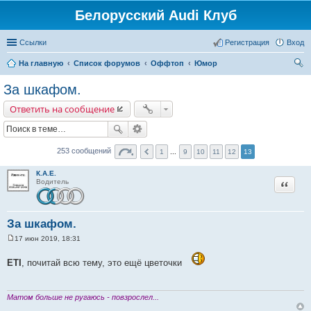
Белорусский Audi Клуб
Ссылки
Регистрация
Вход
На главную
Список форумов
Оффтоп
Юмор
ои
За шкафом.
ск
Ответить на сообщение
253 сообщений
1
...
9
10
11
12
13
К.А.Е.
Цитата
Водитель
За шкафом.
17 июн 2019, 18:31
С
о
ETI
о
, почитай всю тему, это ещё цветочки
б
щ
е
н
Матом больше не ругаюсь - повзрослел...
и