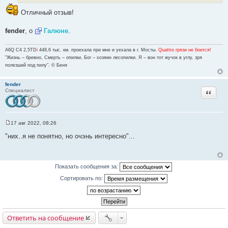
И
е
н
с
Отличный отзыв!
и
т
е
о
fender
, о
Галюне
.
ч
н
A6Q C4 2,5TD
i
448,6 тыс. км. проехала при мне и уехала в г. Мосты.
Quattro грязи не боится!
и
"Жизнь – бревно, Смерть – опилки, Бог – хозяин лесопилки. Я – вон тот жучок в углу, зря
к
полезший под пилу". © Беня
ц
и
fender
Цитата
Специалист
т
а
т
ы
17 авг 2022, 08:26
С
о
"них..я не понятно, но очэнь интересно"...
о
б
щ
е
н
Показать сообщения за:
и
е
Сортировать по:
Ответить на сообщение