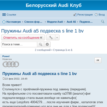
Белорусский Audi Клуб
Ссылки
Регистрация
Вход
На главную
Список форумов
Модели Audi
Audi A5
Подвеска и Рулевое управление
ои
Пружины Audi a5 подвеска s line 1 bv
ск
Ответить на сообщение
2 сообщений • Страница
1
из
1
Powel
Цитата
Новичок
Пружины Audi a5 подвеска s line 1 bv
22 фев 2022, 18:45
С
о
Всем привет!
о
Столкнулся с проблемой-пружина под замену (передняя).
б
щ
На профильном сто посоветовали каябу ra3798 (аналог)-фиг
е
подошли-морда стала выше,вообще не камильфо(
н
и
есть еще Lesjofors 4004279.....после изучения фирм., каталогов этих
е
производителей-отмечено,что все они не для s line подвески((((