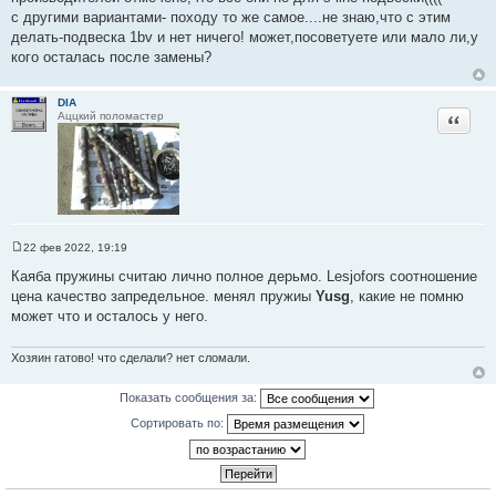
с другими вариантами- походу то же самое....не знаю,что с этим
делать-подвеска 1bv и нет ничего! может,посоветуете или мало ли,у
кого осталась после замены?
DIA
Цитата
Аццкий поломастер
22 фев 2022, 19:19
С
о
Каяба пружины считаю лично полное дерьмо. Lesjofors соотношение
о
цена качество запредельное. менял пружиы
Yusg
, какие не помню
б
щ
может что и осталось у него.
е
н
и
Хозяин гатово! что сделали? нет сломали.
е
Показать сообщения за:
Сортировать по: