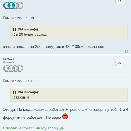
т
к
ы
ц
и
т
07 июл 2022, 10:19
С
а
о
о
т
DIA писал(а):
б
ы
и 20 будет расход.
щ
И
е
н
с
и
а если педаль на 2/3 в полу, так и 43л/100км показывает
т
е
о
kent124
ч
Цитата
Новичок
н
и
к
ц
07 июл 2022, 16:37
С
и
о
о
т
DIA писал(а):
б
а
каждым
щ
И
е
т
н
с
ы
и
Это да. Но когда машина работает +- ровно а мне говорят у тебя 1 и 4
т
е
о
форсунки не работает . Не верю
ч
н
Отправлено спустя 1 минуту 17 секунды: