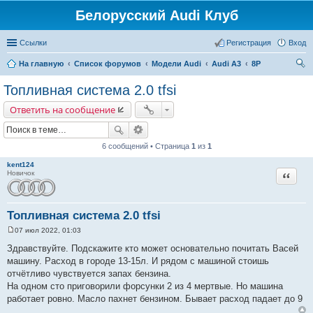
Белорусский Audi Клуб
Ссылки
Регистрация
Вход
На главную
Список форумов
Модели Audi
Audi A3
8P
ои
Топливная система 2.0 tfsi
ск
Ответить на сообщение
6 сообщений • Страница
1
из
1
kent124
Цитата
Новичок
Топливная система 2.0 tfsi
07 июл 2022, 01:03
С
о
Здравствуйте. Подскажите кто может основательно почитать Васей
о
машину. Расход в городе 13-15л. И рядом с машиной стоишь
б
щ
отчётливо чувствуется запах бензина.
е
На одном сто приговорили форсунки 2 из 4 мертвые. Но машина
н
и
работает ровно. Масло пахнет бензином. Бывает расход падает до 9
е