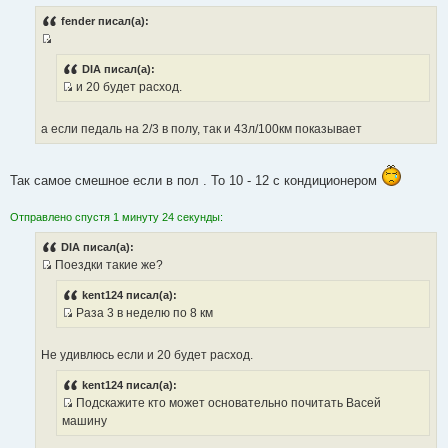
и
fender писал(а):
к
ц
И
и
с
DIA писал(а):
т
и 20 будет расход.
т
а
И
о
т
с
ч
а если педаль на 2/3 в полу, так и 43л/100км показывает
ы
т
н
о
и
ч
к
Так самое смешное если в пол . То 10 - 12 с кондиционером
н
ц
и
и
Отправлено спустя 1 минуту 24 секунды:
к
т
ц
DIA писал(а):
а
и
Поездки такие же?
т
И
т
ы
с
kent124 писал(а):
а
Раза 3 в неделю по 8 км
т
т
И
о
ы
с
ч
Не удивлюсь если и 20 будет расход.
т
н
о
и
kent124 писал(а):
ч
Подскажите кто может основательно почитать Васей
к
н
И
машину
ц
и
с
и