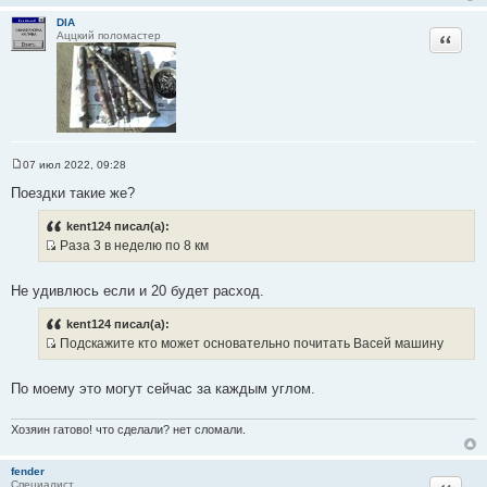
DIA
Цитата
Аццкий поломастер
07 июл 2022, 09:28
С
о
Поездки такие же?
о
б
kent124 писал(а):
щ
е
Раза 3 в неделю по 8 км
н
И
и
с
е
Не удивлюсь если и 20 будет расход.
т
о
kent124 писал(а):
ч
Подскажите кто может основательно почитать Васей машину
н
И
и
с
По моему это могут сейчас за каждым углом.
к
т
ц
о
Хозяин гатово! что сделали? нет сломали.
и
ч
т
н
fender
а
и
Цитата
Специалист