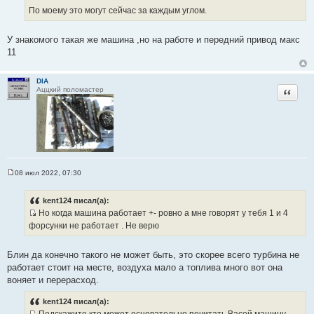
к
т
т
По моему это могут сейчас за каждым углом.
ц
о
а
и
ч
т
У знакомого такая же машина ,но на работе и передний привод макс
т
н
ы
11
а
и
т
к
ы
ц
DIA
Цитата
Аццкий поломастер
и
т
а
т
ы
08 июл 2022, 07:30
С
о
о
kent124 писал(а):
б
Но когда машина работает +- ровно а мне говорят у тебя 1 и 4
щ
И
е
форсунки не работает . Не верю
н
с
и
т
е
Блин да конечно такого не может быть, это скорее всего турбина не
о
работает стоит на месте, воздуха мало а топлива много вот она
ч
воняет и перерасход.
н
и
kent124 писал(а):
к
Подскажите кто может основательно почитать Васей машину