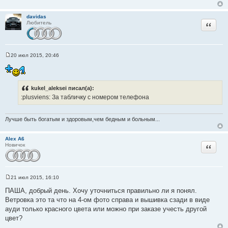
щ
е
н
davidas
и
Цитата
Любитель
е
20 июл 2015, 20:46
С
о
о
б
щ
kukel_aleksei писал(а):
е
н
:plusviens: За табличку с номером телефона
и
е
Лучше быть богатым и здоровым,чем бедным и больным...
Alex A6
Цитата
Новичок
21 июл 2015, 16:10
С
о
ПАША, добрый день. Хочу уточниться правильно ли я понял.
о
Ветровка это та что на 4-ом фото справа и вышивка сзади в виде
б
щ
ауди только красного цвета или можно при заказе учесть другой
е
цвет?
н
и