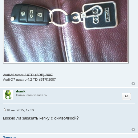
Audi A6 Avant 2.0TDi (BRE) 2007
Audi Q7 quattro 4.2 TDi (BTR)2007
dranik
Цитата
Новый пользователь
18 авг 2015, 12:39
С
о
можно ли заказать кепку с символикой?
о
б
щ
е
н
Sanyaru