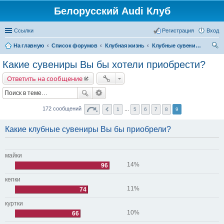
Белорусский Audi Клуб
Ссылки
Регистрация
Вход
На главную
Список форумов
Клубная жизнь
Клубные сувениры с символикой
ои
Какие сувениры Вы бы хотели приобрести?
ск
Ответить на сообщение
172 сообщений
1
...
5
6
7
8
9
Какие клубные сувениры Вы бы приобрели?
майки
14%
96
кепки
11%
74
куртки
10%
66