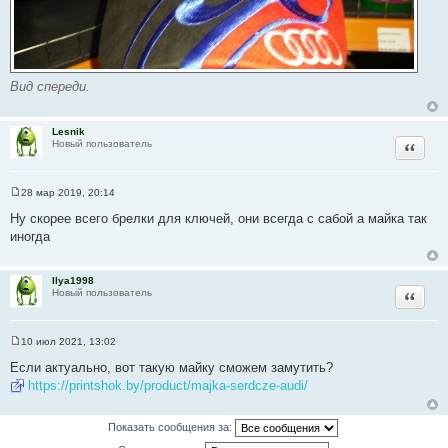
Вид спереди.
Lesnik
Цитата
Новый пользователь
28 мар 2019, 20:14
С
о
Ну скорее всего брелки для ключей, они всегда с сабой а майка так
о
иногда
б
щ
е
н
Ilya1998
и
Цитата
Новый пользователь
е
10 июл 2021, 13:02
С
о
Если актуально, вот такую майку сможем замутить?
о
https://printshok.by/product/majka-serdcze-audi/
б
щ
е
н
Показать сообщения за:
и
е