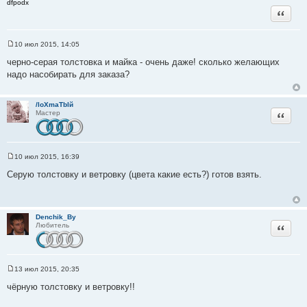
dfpodx
Цитата
10 июл 2015, 14:05
С
о
черно-серая толстовка и майка - очень даже! сколько желающих
о
надо насобирать для заказа?
б
щ
е
н
/loXmaTblй
и
Цитата
Мастер
е
10 июл 2015, 16:39
С
о
Серую толстовку и ветровку (цвета какие есть?) готов взять.
о
б
щ
е
н
Denchik_By
и
Цитата
Любитель
е
13 июл 2015, 20:35
С
о
чёрную толстовку и ветровку!!
о
б