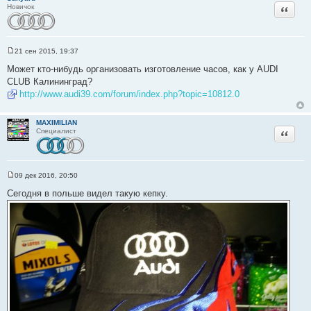
и
Цитата
Новичок
е
21 сен 2015, 19:37
С
о
Может кто-нибудь организовать изготовление часов, как у AUDI
о
CLUB Калининград?
б
щ
http://www.audi39.com/forum/index.php?topic=10812.0
е
н
и
MAXIMILIAN
е
Цитата
Специалист
09 дек 2016, 20:50
С
о
Сегодня в польше видел такую кепку.
о
б
щ
е
н
и
е