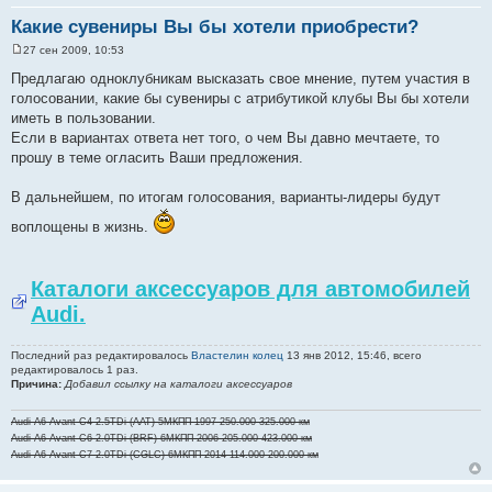
Какие сувениры Вы бы хотели приобрести?
27 сен 2009, 10:53
С
о
Предлагаю одноклубникам высказать свое мнение, путем участия в
о
голосовании, какие бы сувениры с атрибутикой клубы Вы бы хотели
б
щ
иметь в пользовании.
е
Если в вариантах ответа нет того, о чем Вы давно мечтаете, то
н
и
прошу в теме огласить Ваши предложения.
е
В дальнейшем, по итогам голосования, варианты-лидеры будут
воплощены в жизнь.
Каталоги аксессуаров для автомобилей
Audi.
Последний раз редактировалось
Властелин колец
13 янв 2012, 15:46, всего
редактировалось 1 раз.
Причина:
Добавил ссылку на каталоги аксессуаров
Audi A6 Avant C4 2.5TDi (AAT) 5МКПП 1997 250.000-325.000 км
Audi A6 Avant C6 2.0TDi (BRF) 6МКПП 2006 205.000-423.000 км
Audi A6 Avant C7 2.0TDi (CGLC) 6МКПП 2014 114.000-200.000 км