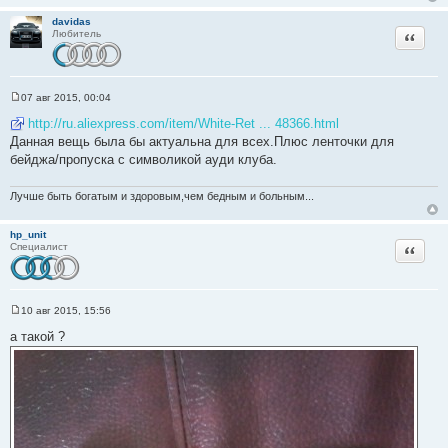
е
davidas
Цитата
Любитель
07 авг 2015, 00:04
С
о
http://ru.aliexpress.com/item/White-Ret ... 48366.html
о
Данная вещь была бы актуальна для всех.Плюс ленточки для
б
щ
бейджа/пропуска с символикой ауди клуба.
е
н
и
Лучше быть богатым и здоровым,чем бедным и больным...
е
hp_unit
Цитата
Специалист
10 авг 2015, 15:56
С
о
а такой ?
о
б
щ
е
н
и
е