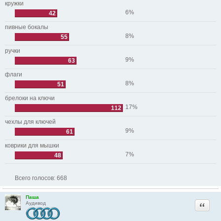
кружки
6%
42
пивные бокалы
8%
55
ручки
9%
63
флаги
8%
51
брелоки на ключи
17%
112
чехлы для ключей
9%
61
коврики для мышки
7%
48
Всего голосов:
668
Паша
Цитата
Аудивод