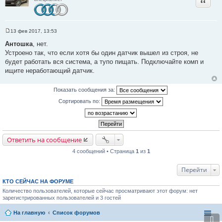
Цитата
е
13 фев 2017, 13:53
С
о
Антошка
, нет.
о
Устроено так, что если хотя бы один датчик вышел из строя, не
б
щ
будет работать вся система, а тупо пищать. Подключайте комп и
е
ищите неработающий датчик.
н
и
е
Показать сообщения за:
Сортировать по:
Ответить на сообщение
4 сообщений • Страница
1
из
1
Перейти
КТО СЕЙЧАС НА ФОРУМЕ
Количество пользователей, которые сейчас просматривают этот форум: нет
зарегистрированных пользователей и 3 гостей
На главную
Список форумов
⇩