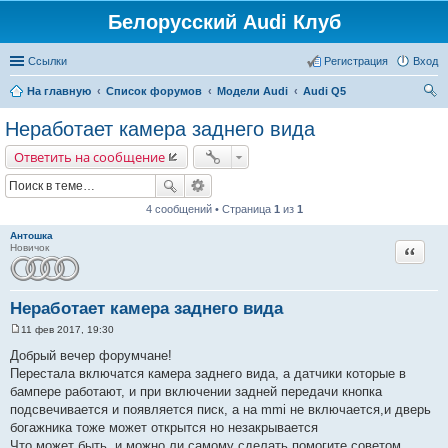
Белорусский Audi Клуб
Ссылки
Регистрация
Вход
На главную
Список форумов
Модели Audi
Audi Q5
ои
Неработает камера заднего вида
ск
Ответить на сообщение
4 сообщений • Страница
1
из
1
Антошка
Цитата
Новичок
Неработает камера заднего вида
11 фев 2017, 19:30
С
о
Добрый вечер форумчане!
о
Перестала включатся камера заднего вида, а датчики которые в
б
щ
бампере работают, и при включении задней передачи кнопка
е
подсвечивается и появляется писк, а на mmi не включается,и дверь
н
и
богажника тоже может открытся но незакрывается
е
Что может быть, и можно ли самому сделать,помогите советом