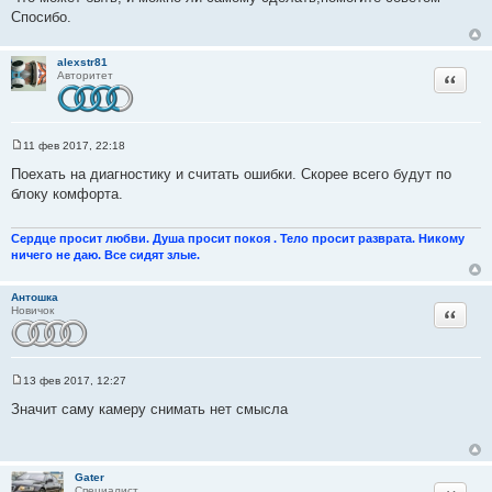
Спосибо.
alexstr81
Цитата
Авторитет
11 фев 2017, 22:18
С
о
Поехать на диагностику и считать ошибки. Скорее всего будут по
о
блоку комфорта.
б
щ
е
н
Сердце просит любви. Душа просит покоя . Тело просит разврата. Никому
и
ничего не даю. Все сидят злые.
е
Антошка
Цитата
Новичок
13 фев 2017, 12:27
С
о
Значит саму камеру снимать нет смысла
о
б
щ
е
н
Gater
и
Специалист