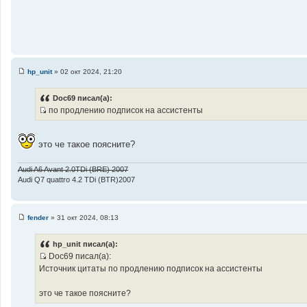
hp_unit
»
02 окт 2024, 21:20
С
о
о
Doc69 писал(а):
б
по продлению подписок на ассистенты
щ
И
е
н
с
и
это че такое поясните?
т
е
о
ч
Audi A6 Avant 2.0TDi (BRE) 2007
Audi Q7 quattro 4.2 TDi (BTR)2007
н
и
к
ц
fender
»
31 окт 2024, 08:13
С
и
о
о
т
hp_unit писал(а):
б
а
Doc69 писал(а):
щ
И
е
т
Источник цитаты по продлению подписок на ассистенты
н
с
ы
и
т
е
это че такое поясните?
о