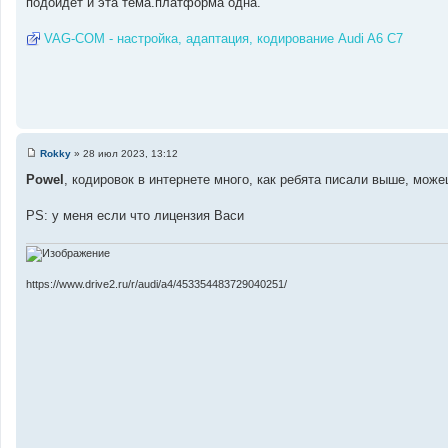
подойдет и эта тема.платформа одна.
о
б
щ
VAG-COM - настройка, адаптация, кодирование Audi A6 C7
е
н
и
е
Rokky
»
28 июл 2023, 13:12
С
о
Powel
, кодировок в интернете много, как ребята писали выше, мож
о
б
щ
PS: у меня если что лицензия Васи
е
н
и
е
https://www.drive2.ru/r/audi/a4/453354483729040251/