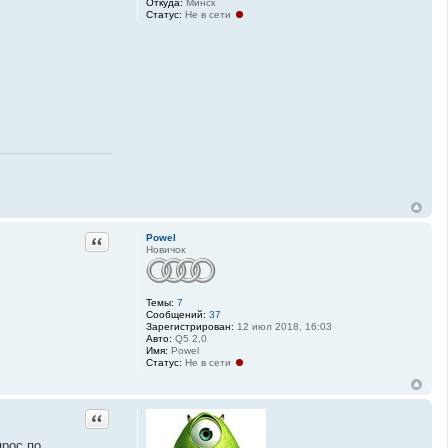
Откуда:
Минск
Статус:
Не в сети
Цитата
Powel
Новичок
Темы:
7
Сообщений:
37
Зарегистрирован:
12 июл 2018, 16:03
Авто:
Q5 2,0
Имя:
Powel
Статус:
Не в сети
Цитата
прос по