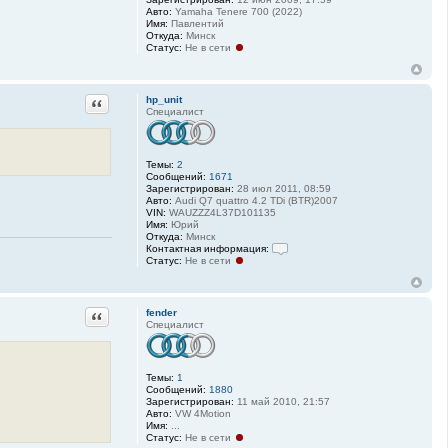
Авто:
Yamaha Tenere 700 (2022)
Имя:
Павлентий
Откуда:
Минск
Статус:
Не в сети
Цитата
hp_unit
Специалист
Темы:
2
Сообщений:
1671
Зарегистрирован:
28 июл 2011, 08:59
Авто:
Audi Q7 quattro 4.2 TDi (BTR)2007
VIN:
WAUZZZ4L37D101135
Имя:
Юрий
Откуда:
Минск
Контактная информация:
Статус:
Не в сети
К
о
н
т
а
Цитата
fender
к
Специалист
т
н
а
я
Темы:
1
и
Сообщений:
1880
н
Зарегистрирован:
11 май 2010, 21:57
ф
Авто:
VW 4Motion
о
Имя:
...
р
Статус:
Не в сети
м