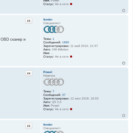
Имя:
Powel
р
Статус:
Не в сети
м
а
ц
и
Цитата
я
fender
п
Специалист
о
л
ь
з
й OBD сканер и
Темы:
1
о
Сообщений:
1880
в
Зарегистрирован:
11 май 2010, 21:57
а
Авто:
VW 4Motion
т
Имя:
...
е
Статус:
Не в сети
л
я
R
o
Цитата
Powel
k
Новичок
k
y
Темы:
7
Сообщений:
37
Зарегистрирован:
12 июл 2018, 16:03
Авто:
Q5 2,0
Имя:
Powel
Статус:
Не в сети
Цитата
fender
Специалист