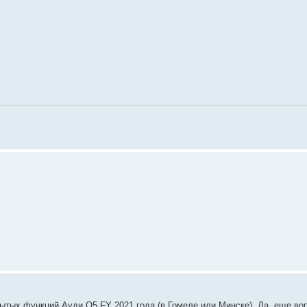
рытых функций Ауди Q5 FY 2021 года (в Гомеле или Минске). Да, еще во