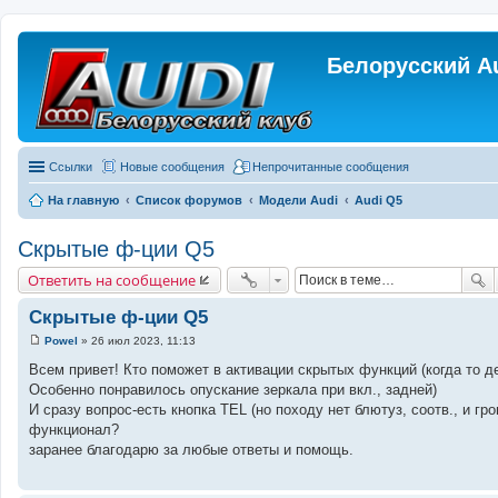
Белорусский A
Ссылки
Новые сообщения
Непрочитанные сообщения
На главную
Список форумов
Модели Audi
Audi Q5
Скрытые ф-ции Q5
Ответить на сообщение
Скрытые ф-ции Q5
Powel
»
26 июл 2023, 11:13
С
о
Всем привет! Кто поможет в активации скрытых функций (когда то д
о
Особенно понравилось опускание зеркала при вкл., задней)
б
щ
И сразу вопрос-есть кнопка TEL (но походу нет блютуз, соотв., и г
е
функционал?
н
и
заранее благодарю за любые ответы и помощь.
е