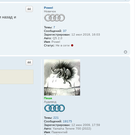
т
а
Цитата
Powel
к
Новичок
т
и назад и
н
а
я
Темы:
7
и
Сообщений:
37
н
Зарегистрирован:
12 июл 2018, 16:03
ф
Авто:
Q5 2,0
о
Имя:
Powel
р
Статус:
Не в сети
м
а
ц
и
Цитата
я
п
о
л
ь
з
о
в
а
т
е
Паша
л
Аудивод
я
R
o
k
Темы:
221
k
Сообщений:
19175
y
Зарегистрирован:
12 июн 2009, 17:59
Авто:
Yamaha Tenere 700 (2022)
Имя:
Павлентий