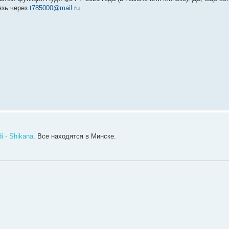
язь через
t785000@mail.ru
i - Shikana
. Все находятся в Минске.