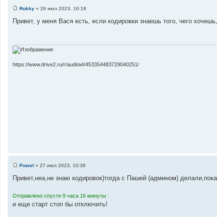
Rokky
»
26 июл 2023, 16:18
С
о
Привет, у меня Вася есть, если кодировки знаешь того, чего хочешь
о
б
щ
е
н
и
е
https://www.drive2.ru/r/audi/a4/453354483729040251/
Powel
»
27 июл 2023, 10:36
С
о
Привет,неа,не знаю кодировок)тогда с Пашей (админом) делали,пока 
о
б
щ
Отправлено спустя 9 часа 16 минуты :
е
и еще старт стоп бы отключить!
н
и
е