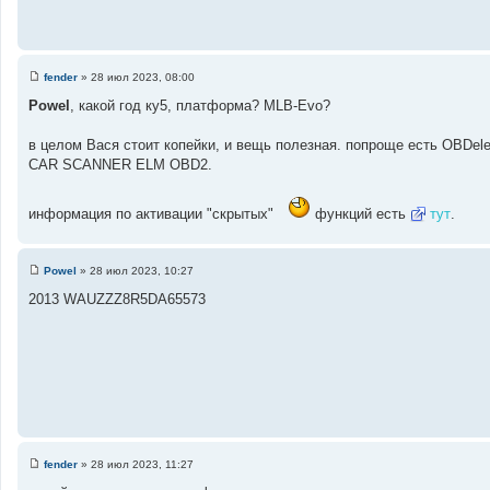
fender
»
28 июл 2023, 08:00
С
о
Powel
, какой год ку5, платформа? MLB-Evo?
о
б
щ
в целом Вася стоит копейки, и вещь полезная. попроще есть OBDele
е
CAR SCANNER ELM OBD2.
н
и
е
информация по активации "скрытых"
функций есть
тут
.
Powel
»
28 июл 2023, 10:27
С
о
2013 WAUZZZ8R5DA65573
о
б
щ
е
н
и
е
fender
»
28 июл 2023, 11:27
С
о