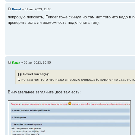
Powel
»
01 авг 2023, 11:05
С
о
попробую поискать, Fender тоже скинул,но там нет того что надо в
о
проверить есть ли возможность подключить тел).
б
щ
е
н
и
е
Паша
»
05 авг 2023, 16:55
С
о
о
Powel писал(а):
б
но там нет того что надо в первую очередь (отключение старт-ст
щ
И
е
н
с
и
Внимательнее взгляните ,всё там есть:
т
е
о
ч
н
и
к
ц
и