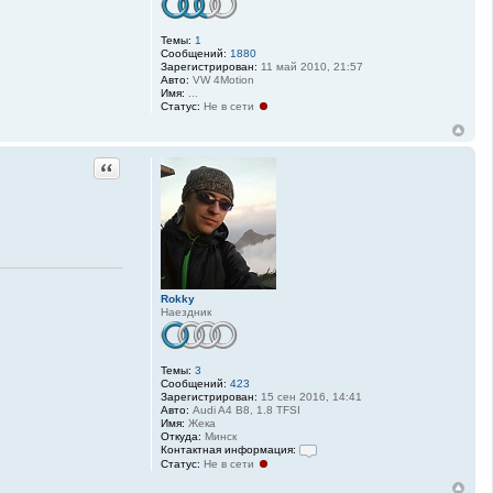
Темы:
1
Сообщений:
1880
Зарегистрирован:
11 май 2010, 21:57
Авто:
VW 4Motion
Имя:
...
Статус:
Не в сети
Цитата
Rokky
Наездник
Темы:
3
Сообщений:
423
Зарегистрирован:
15 сен 2016, 14:41
Авто:
Audi A4 B8, 1.8 TFSI
Имя:
Жека
Откуда:
Минск
Контактная информация:
Статус:
Не в сети
К
о
н