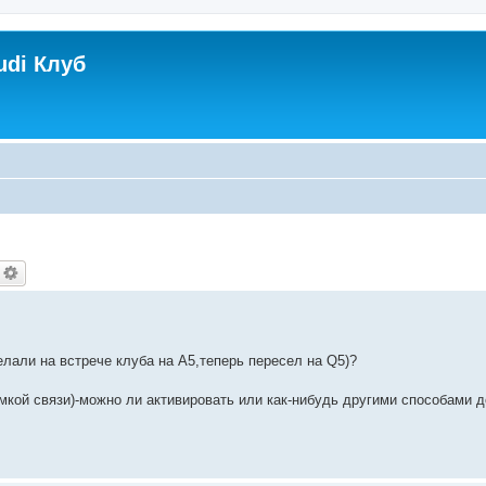
udi Клуб
елали на встрече клуба на A5,теперь пересел на Q5)?
ромкой связи)-можно ли активировать или как-нибудь другими способами 