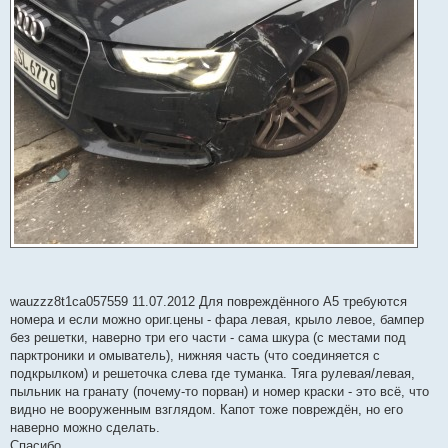
н
и
е
wauzzz8t1ca057559 11.07.2012 Для повреждённого А5 требуются
номера и если можно ориг.цены - фара левая, крыло левое, бампер
без решетки, наверно три его части - сама шкура (с местами под
парктроники и омыватель), нижняя часть (что соединяется с
подкрылком) и решеточка слева где туманка. Тяга рулевая/левая,
пыльник на гранату (почему-то порван) и номер краски - это всё, что
видно не вооруженным взглядом. Капот тоже повреждён, но его
наверно можно сделать.
Спасибо.