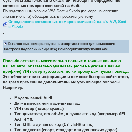
Суть темы заключается в оказании помощи по определению
е
каталожных номеров запчастей на Audi.
н
и
По родственным маркам VW, Seat и Skoda (по мере накопления
е
знаний и опыта) обращайтесь в профильную тему -
Определение каталожных номеров запчастей на а/м VW, Seat
и Skoda
.
Каталожные номера пружин и амортизаторов для изменения
настроек подвески (клиренса) или поднятия/опускания а/м
Просьба оставлять максимально полные и точные данные о
вашем авто, обязательно указывать (если не указан в вашем
профиле) VIN-номер кузова а/м, по которому вам нужна помощь.
Это облегчит поиск информации и поможет быстрее найти ответ,
не тратя времени на дополнительные уточняющие вопросы.
Например:
Модель вашей Audi
Дату выпуска или модельный год
VIN номер (номер кузова)
Тип двигателя, его объём, а лучше его код (например AEL,
AAH и т.п.)
Тип КПП, а лучше её код (CYT, EHH и т.п.)
Тип подвески (спорт, стандарт или для плохих дорог)