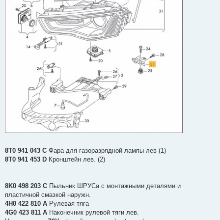
8T0 941 043 C
Фара для газоразрядной лампы лев (1)
8T0 941 453 D
Кронштейн лев. (2)
8K0 498 203 C
Пыльник ШPУCа с монтажными деталями и
пластичной смазкой наружн.
4H0 422 810 A
Рулевая тяга
4G0 423 811 A
Наконечник рулевой тяги лев.