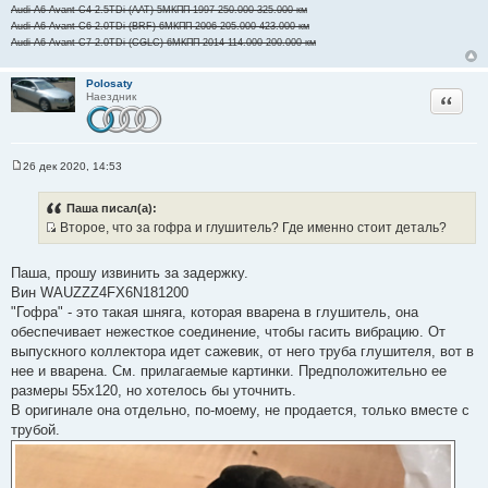
Audi A6 Avant C4 2.5TDi (AAT) 5МКПП 1997 250.000-325.000 км
к
Audi A6 Avant C6 2.0TDi (BRF) 6МКПП 2006 205.000-423.000 км
ц
Audi A6 Avant C7 2.0TDi (CGLC) 6МКПП 2014 114.000-200.000 км
и
т
Polosaty
а
Цитата
Наездник
т
ы
26 дек 2020, 14:53
С
о
о
Паша писал(а):
б
Второе, что за гофра и глушитель? Где именно стоит деталь?
щ
И
е
н
с
и
Паша, прошу извинить за задержку.
т
е
Вин WAUZZZ4FX6N181200
о
"Гофра" - это такая шняга, которая вварена в глушитель, она
ч
обеспечивает нежесткое соединение, чтобы гасить вибрацию. От
н
выпускного коллектора идет сажевик, от него труба глушителя, вот в
и
нее и вварена. См. прилагаемые картинки. Предположительно ее
к
размеры 55x120, но хотелось бы уточнить.
ц
В оригинале она отдельно, по-моему, не продается, только вместе с
и
трубой.
т
а
т