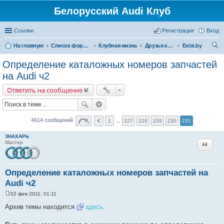
Белорусский Audi Клуб
Ссылки
Регистрация
Вход
На главную
Список форумов
Клубная жизнь
Друзья клуба
Exist.by
ои
Определение каталожных номеров запчастей
ск
на Audi ч2
Ответить на сообщение
4614 сообщений
1
...
227
228
229
230
231
ЗНАХАРЬ
Цитата
Мастер
Определение каталожных номеров запчастей на
Audi ч2
02 фев 2011, 01:11
С
о
Архив темы находится
здесь
.
о
б
щ