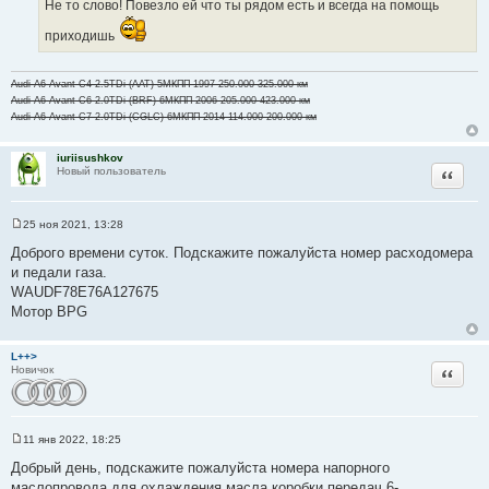
Не то слово! Повезло ей что ты рядом есть и всегда на помощь
ч
приходишь
н
и
к
Audi A6 Avant C4 2.5TDi (AAT) 5МКПП 1997 250.000-325.000 км
ц
Audi A6 Avant C6 2.0TDi (BRF) 6МКПП 2006 205.000-423.000 км
и
Audi A6 Avant C7 2.0TDi (CGLC) 6МКПП 2014 114.000-200.000 км
т
а
iuriisushkov
Цитата
Новый пользователь
т
ы
25 ноя 2021, 13:28
С
о
Доброго времени суток. Подскажите пожалуйста номер расходомера
о
и педали газа.
б
щ
WAUDF78E76A127675
е
Мотор BPG
н
и
е
L++>
Цитата
Новичок
11 янв 2022, 18:25
С
о
Добрый день, подскажите пожалуйста номера напорного
о
маслопровода для охлаждения масла коробки передач 6-
б