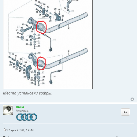
Место установки гофры.
Паша
Цитата
Аудивод
27 дек 2020, 19:46
С
о