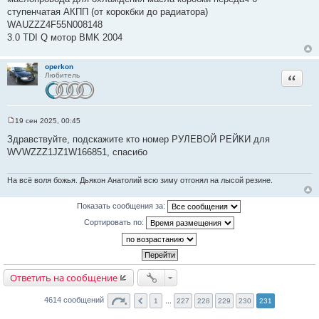
щ
ступенчатая АКПП (от корокбки до радиатора)
е
WAUZZZ4F55N008148
н
и
3.0 TDI Q мотор BMK 2004
е
operkon
Цитата
Любитель
19 сен 2025, 00:45
С
о
Здравствуйте, подскажите кто номер РУЛЕВОЙ РЕЙКИ для
о
WVWZZZ1JZ1W166851, спасибо
б
щ
е
н
На всё воля божья. Дьякон Анатолий всю зиму отгонял на лысой резине.
и
е
Показать сообщения за:
Сортировать по:
Ответить на сообщение
4614 сообщений
1
...
227
228
229
230
231