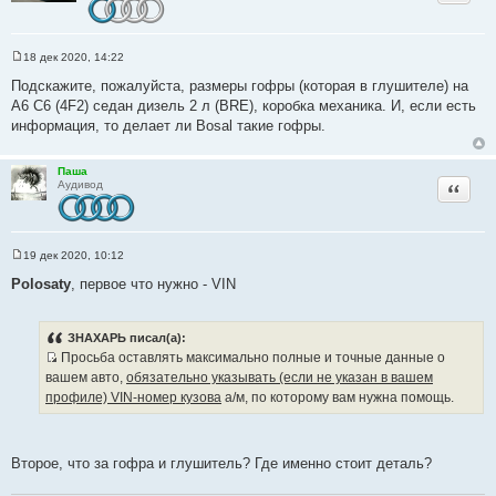
т
ы
18 дек 2020, 14:22
С
о
Подскажите, пожалуйста, размеры гофры (которая в глушителе) на
о
A6 C6 (4F2) седан дизель 2 л (BRE), коробка механика. И, если есть
б
щ
информация, то делает ли Bosal такие гофры.
е
н
и
Паша
е
Цитата
Аудивод
19 дек 2020, 10:12
С
о
Polosaty
, первое что нужно - VIN
о
б
щ
е
ЗНАХАРЬ писал(а):
н
Просьба оставлять максимально полные и точные данные о
и
И
е
вашем авто,
обязательно указывать (если не указан в вашем
с
профиле) VIN-номер кузова
а/м, по которому вам нужна помощь.
т
о
ч
Второе, что за гофра и глушитель? Где именно стоит деталь?
н
и