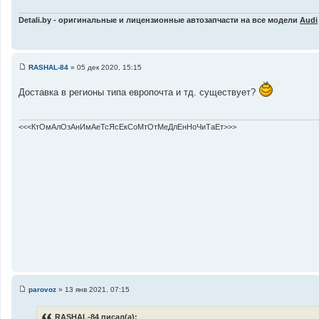
ц
и
Detali.by - оригинальные и лицензионные автозапчасти на все модели
Audi
т
а
т
ы
RASHAL-84
»
05 дек 2020, 15:15
С
о
Доставка в регионы типа европочта и тд. существует?
о
б
щ
е
н
<<<КтОмАлОзАнИмАеТсЯсЕкСоМтОтМеДлЕнНоЧиТаЕт>>>
и
е
parovoz
»
13 янв 2021, 07:15
С
о
о
RASHAL-84 писал(а):