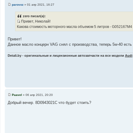
parovoz
»
01 апр 2021, 16:27
С
о
о
zero писал(а):
б
Привет, Николай!
щ
И
е
Какова стоимость моторного масла объемом 5 литров - G052167M4
н
с
и
т
е
Привет!
о
Данное масло концерн VAG снял с производства, теперь 5w-40 есть 
ч
н
Detali.by - оригинальные и лицензионные автозапчасти на все модели
Audi
и
к
ц
и
т
а
т
ы
Paаvel
»
06 апр 2021, 20:20
С
о
Добрый вечер. 8D0943021C что будет стоить?
о
б
щ
е
н
и
е