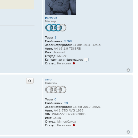
o
v
o
z
parovoz
Мастер
Темы:
1
Сообщений:
3760
Зарегистрирован:
11 апр 2011, 12:15
Авто:
A4 b7 1,9 TDi BRB
Имя:
Николай
Откуда:
Минск
Контактная информация:
Статус:
Не в сети
К
о
н
т
а
Цитата
zero
к
Новичок
т
н
а
я
Темы:
0
и
Сообщений:
29
н
Зарегистрирован:
14 окт 2010, 20:21
ф
Авто:
A4 1.9TDi AVG 1999
о
VIN:
WAUZZZ8DZYA063905
р
Имя:
Саша
м
Откуда:
Минск/Слуцк
а
Статус:
Не в сети
ц
и
я
п