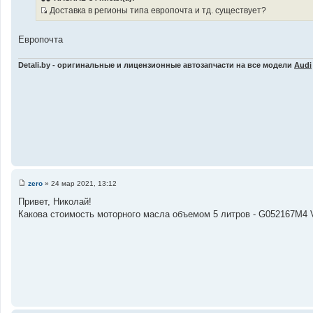
б
Доставка в регионы типа европочта и тд. существует?
щ
И
е
н
с
и
Европочта
т
е
о
Detali.by - оригинальные и лицензионные автозапчасти на все модели
Audi
ч
н
и
к
ц
и
т
а
т
ы
zero
»
24 мар 2021, 13:12
С
о
Привет, Николай!
о
Какова стоимость моторного масла объемом 5 литров - G052167M4
б
щ
е
н
и
е