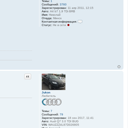
Темы:
1
Сообщений:
3760
Зарегистрирован:
11 апр 2011, 12:15
Авто:
A4 b7 1,9 TDi BRB
Имя:
Николай
Откуда:
Минск
Контактная информация:
Статус:
Не в сети
К
о
н
т
а
к
т
н
а
я
и
н
ф
о
р
Цитата
м
а
ц
и
я
Jukon
п
Любитель
о
л
ь
з
о
Темы:
7
в
Сообщений:
79
а
Зарегистрирован:
18 сен 2017, 11:41
т
Авто:
Audi Q7 3.0 TDI BUG
е
VIN:
WAUZZZ4L87D026805
л