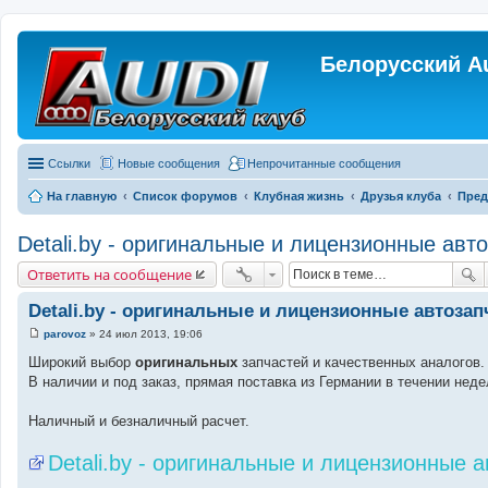
Белорусский A
Ссылки
Новые сообщения
Непрочитанные сообщения
На главную
Список форумов
Клубная жизнь
Друзья клуба
Пред
Detali.by - оригинальные и лицензионные авт
Ответить на сообщение
Detali.by - оригинальные и лицензионные автозап
parovoz
»
24 июл 2013, 19:06
С
о
Широкий выбор
оригинальных
запчастей и качественных аналогов.
о
В наличии и под заказ, прямая поставка из Германии в течении неде
б
щ
е
Наличный и безналичный расчет.
н
и
е
Detali.by - оригинальные и лицензионные 