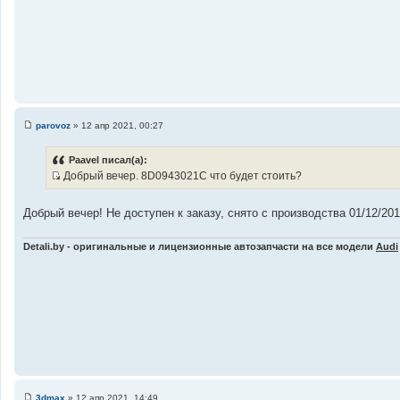
parovoz
»
12 апр 2021, 00:27
С
о
о
Paаvel писал(а):
б
Добрый вечер. 8D0943021C что будет стоить?
щ
И
е
н
с
и
Добрый вечер! Не доступен к заказу, снято с производства 01/12/20
т
е
о
Detali.by - оригинальные и лицензионные автозапчасти на все модели
Audi
ч
н
и
к
ц
и
т
а
т
ы
3dmax
»
12 апр 2021, 14:49