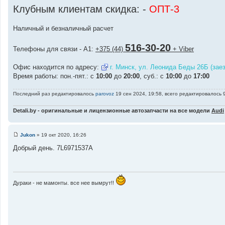
Клубным клиентам скидка: -
ОПТ-3
Наличный и безналичный расчет
516-30-20
Телефоны для связи - A1:
+375 (44)
+ Viber
Офис находится по адресу:
г. Минск, ул. Леонида Беды 26Б (зае
Время работы: пон.-пят.: с
10:00
до
20:00
, суб.: с
10:00
до
17:00
Последний раз редактировалось
parovoz
19 сен 2024, 19:58, всего редактировалось 
Detali.by - оригинальные и лицензионные автозапчасти на все модели
Audi
Jukon
»
19 окт 2020, 16:26
С
о
Добрый день. 7L6971537A
о
б
щ
е
н
и
Дураки - не мамонты. все нее вымрут!!
е