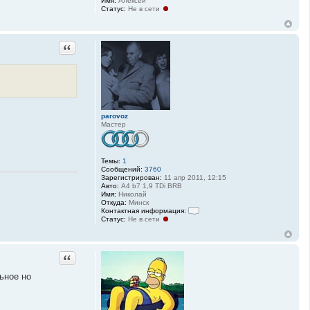
Имя:
Алексей
я
Статус:
Не в сети
p
a
r
o
Цитата
v
o
z
parovoz
Мастер
Темы:
1
Сообщений:
3760
Зарегистрирован:
11 апр 2011, 12:15
Авто:
A4 b7 1,9 TDi BRB
Имя:
Николай
Откуда:
Минск
Контактная информация:
Статус:
Не в сети
К
о
н
т
а
Цитата
к
т
ьное но
н
а
я
и