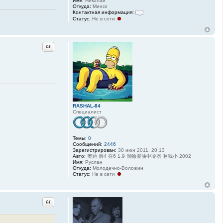
Имя:
Николай
Откуда:
Минск
Контактная информация:
Статус:
Не в сети
К
о
н
т
а
Цитата
к
т
н
а
я
и
н
ф
о
р
RASHAL-84
м
Специалист
а
ц
и
я
Темы:
0
п
Сообщений:
2446
о
Зарегистрирован:
30 июн 2011, 20:13
л
Авто:
奧迪 個4 在6 1.9 渦輪柴油中冷器 啊我小 2002
ь
Имя:
Руслан
з
Откуда:
Молодечно-Воложин
о
Статус:
Не в сети
в
а
т
е
л
Цитата
я
p
a
r