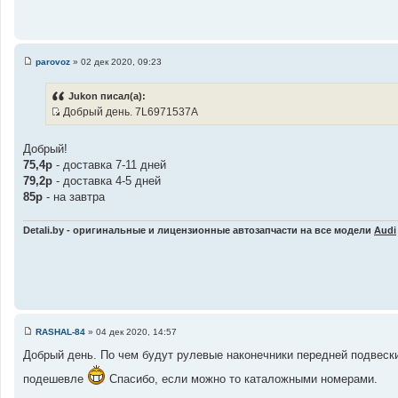
parovoz
»
02 дек 2020, 09:23
С
о
о
Jukon писал(а):
б
Добрый день. 7L6971537A
щ
И
е
н
с
и
Добрый!
т
е
75,4р
- доставка 7-11 дней
о
79,2р
- доставка 4-5 дней
ч
85р
- на завтра
н
и
Detali.by - оригинальные и лицензионные автозапчасти на все модели
Audi
к
ц
и
т
а
т
ы
RASHAL-84
»
04 дек 2020, 14:57
С
о
Добрый день. По чем будут рулевые наконечники передней подвес
о
б
подешевле
Спасибо, если можно то каталожными номерами.
щ
е