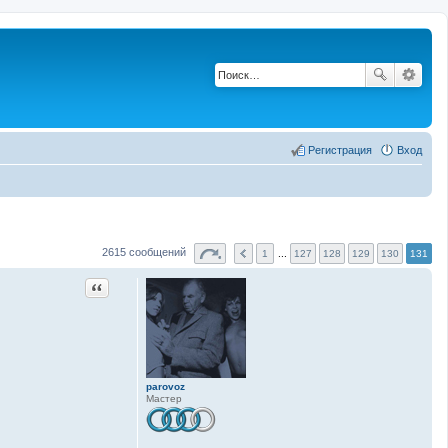
Регистрация
Вход
2615 сообщений
1
...
127
128
129
130
131
Цитата
parovoz
Мастер