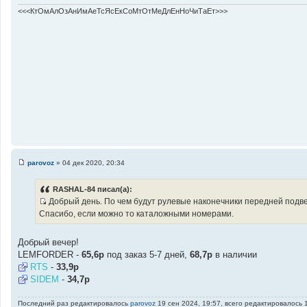
н
<<<КтОмАлОзАнИмАеТсЯсЕкСоМтОтМеДлЕнНоЧиТаЕт>>>
и
е
parovoz
»
04 дек 2020, 20:34
С
о
о
RASHAL-84 писал(а):
б
Добрый день. По чем будут рулевые наконечники передней под
щ
И
е
Спасибо, если можно то каталожными номерами.
н
с
и
т
е
Добрый вечер!
о
LEMFORDER -
65,6р
под заказ 5-7 дней,
68,7р
в наличии
ч
RTS
-
33,9р
н
SIDEM
-
34,7р
и
к
Последний раз редактировалось
parovoz
19 сен 2024, 19:57, всего редактировалось 1