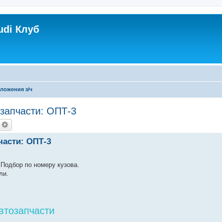
udi Клуб
ложения з/ч
озапчасти: ОПТ-3
части: ОПТ-3
 Подбор по номеру кузова.
ли.
автозапчасти