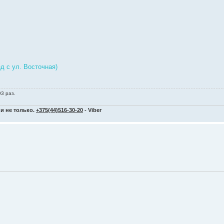
зд с ул. Восточная)
93 раз.
и не только.
+375(44)516-30-20
- Viber