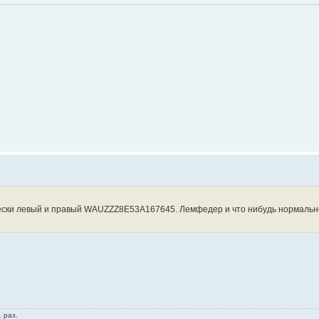
вески левый и правый WAUZZZ8E53A167645. Лемфедер и что нибудь нормаль
 раз.