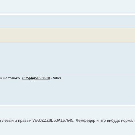
и не только.
+375(44)516-30-20
- Viber
ки левый и правый WAUZZZ8E53A167645. Лемфедер и что нибудь нормал