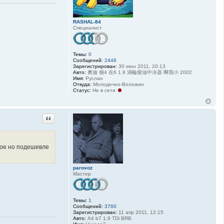
н
ф
о
р
RASHAL-84
м
Специалист
а
ц
и
я
Темы:
0
п
Сообщений:
2446
о
Зарегистрирован:
30 июн 2011, 20:13
л
Авто:
奧迪 個4 在6 1.9 渦輪柴油中冷器 啊我小 2002
ь
Имя:
Руслан
з
Откуда:
Молодечно-Воложин
о
Статус:
Не в сети
в
а
т
е
л
Цитата
я
p
a
r
o
ное но подешевле
v
o
z
parovoz
Мастер
Темы:
1
Сообщений:
3760
Зарегистрирован:
11 апр 2011, 12:15
Авто:
A4 b7 1,9 TDi BRB