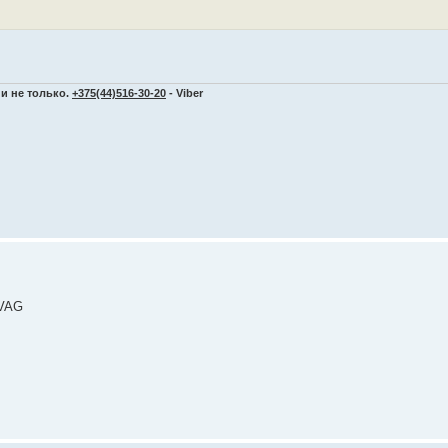
и не только.
+375(44)516-30-20
- Viber
 VAG