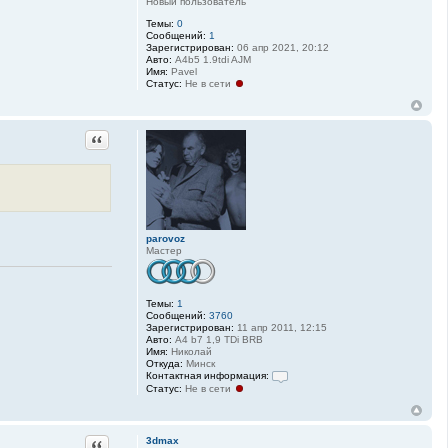
Новый пользователь
а
ц
Темы:
0
и
Сообщений:
1
я
Зарегистрирован:
06 апр 2021, 20:12
п
Авто:
A4b5 1.9tdi AJM
о
Имя:
Pavel
л
Статус:
Не в сети
ь
з
о
в
Цитата
а
т
е
л
я
p
a
r
o
parovoz
v
Мастер
o
z
Темы:
1
Сообщений:
3760
Зарегистрирован:
11 апр 2011, 12:15
Авто:
A4 b7 1,9 TDi BRB
Имя:
Николай
Откуда:
Минск
Контактная информация:
Статус:
Не в сети
К
о
н
т
а
Цитата
3dmax