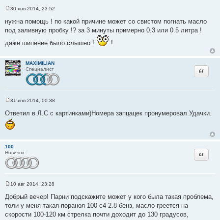
30 янв 2014, 23:52
С
о
нужна помощь ! по какой причине может со свистом погнать масло
о
под заливную пробку !? за 3 минуты примерно 0.3 или 0.5 литра !
б
щ
даже шипение было слышно !
!
е
н
и
е
MAXIMILIAN
Цитата
Специалист
31 янв 2014, 00:38
С
о
Ответил в Л.С с картинками)Номера запцацек пронумеровал.Удачки.
о
б
щ
е
н
и
100
е
Цитата
Новичок
10 авг 2014, 23:28
С
о
Добрый вечер! Парни подскажите может у кого была такая проблема,
о
толи у меня такая пораноя 100 с4 2.8 бенз, масло греется на
б
щ
скорости 100-120 км стрелка почти доходит до 130 градусов,
е