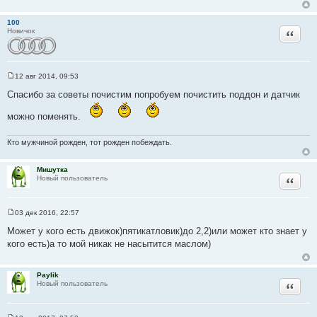
100
Цитата
Новичок
12 авг 2014, 09:53
С
о
Спасибо за советы почистим попробуем почистить поддон и датчик
о
б
можно поменять.
щ
е
н
и
Кто мужчиной рожден, тот рожден побеждать.
е
Мишутка
Цитата
Новый пользователь
03 дек 2016, 22:57
С
о
Может у кого есть движок)пятикатловик)до 2,2)или может кто знает у
о
кого есть)а то мой никак не насытится маслом)
б
щ
е
н
Paylik
и
Цитата
Новый пользователь
е