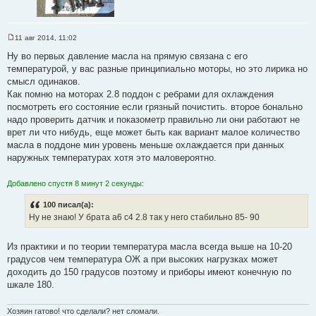
11 авг 2014, 11:02
С
о
Ну во первых давление масла на прямую связана с его
о
температурой, у вас разные принципиально моторы, но это лирика но
б
щ
смысл одинаков.
е
Как помню на моторах 2.8 поддон с ребрами для охлаждения
н
и
посмотреть его состояние если грязный почистить. второе бонально
е
надо проверить датчик и показометр правильно ли они работают не
врет ли что нибудь, еще может быть как вариант малое количество
масла в поддоне мин уровень меньше охлаждается при данных
наружных температурах хотя это маловероятно.
Добавлено спустя 8 минут 2 секунды:
100 писал(а):
Ну не знаю! У брата а6 с4 2.8 так у него стабильно 85- 90
Из практики и по теории температура масла всегда выше на 10-20
градусов чем температура ОЖ а при высоких нагрузках может
доходить до 150 градусов поэтому и приборы имеют конечную по
шкале 180.
Хозяин гатово! что сделали? нет сломали.