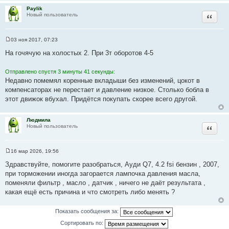
о
Paylik
ч
Цитата
Новый пользователь
н
и
к
03 ноя 2017, 07:23
С
ц
о
На гочячую на холостых 2. При 3т оборотов 4-5
и
о
б
т
щ
Отправлено спустя 3 минуты 41 секунды:
а
е
Недавно помемял коренные вкладыши без изменений, цокот в
н
т
и
компенсаторах не перестает и давление низкое. Столько бобла в
ы
е
этот движок вбухал. Придётся покупать скорее всего другой.
Людмила
Цитата
Новый пользователь
16 мар 2026, 19:56
С
о
Здравствуйте, помогите разобраться, Ауди Q7, 4.2 fsi бензин , 2007,
о
при торможении иногда загорается лампочка давления масла,
б
щ
поменяли фильтр , масло , датчик , ничего не даёт результата ,
е
какая ещё есть причина и что смотреть либо менять ?
н
и
е
Показать сообщения за:
Сортировать по: