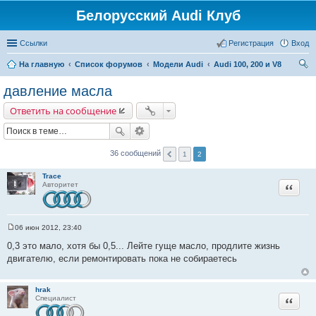
Белорусский Audi Клуб
Ссылки
Регистрация
Вход
На главную
Список форумов
Модели Audi
Audi 100, 200 и V8
ои
давление масла
ск
Ответить на сообщение
36 сообщений
1
2
Trace
Цитата
Авторитет
06 июн 2012, 23:40
С
о
0,3 это мало, хотя бы 0,5... Лейте гуще масло, продлите жизнь
о
двигателю, если ремонтировать пока не собираетесь
б
щ
е
н
hrak
и
Цитата
Специалист
е