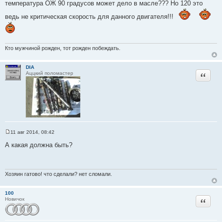
температура ОЖ 90 градусов может дело в масле??? Но 120 это
н
и
ведь не критическая скорость для данного двигателя!!!
е
Кто мужчиной рожден, тот рожден побеждать.
DIA
Цитата
Аццкий поломастер
11 авг 2014, 08:42
С
о
А какая должна быть?
о
б
щ
е
н
Хозяин гатово! что сделали? нет сломали.
и
е
100
Цитата
Новичок