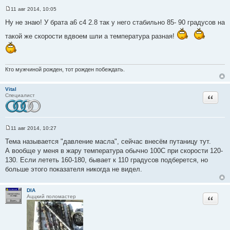
11 авг 2014, 10:05
С
о
Ну не знаю! У брата а6 с4 2.8 так у него стабильно 85- 90 градусов на
о
б
такой же скорости вдвоем шли а температура разная!
щ
е
н
и
е
Кто мужчиной рожден, тот рожден побеждать.
Vital
Цитата
Специалист
11 авг 2014, 10:27
С
о
Тема называется "давление масла", сейчас внесём путаницу тут.
о
А вообще у меня в жару температура обычно 100С при скорости 120-
б
щ
130. Если лететь 160-180, бывает к 110 градусов подберется, но
е
больше этого показателя никогда не видел.
н
и
е
DIA
Цитата
Аццкий поломастер