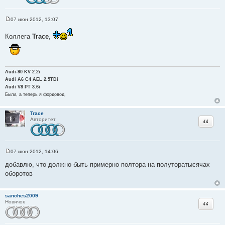
07 июн 2012, 13:07
С
о
Коллега
Trace
,
о
б
щ
е
н
и
Audi-90 KV 2.2i
е
Audi A6 C4 AEL 2.5TDi
Audi V8 PT 3.6i
Были, а теперь я фордовод.
Trace
Цитата
Авторитет
07 июн 2012, 14:06
С
о
добавлю, что должно быть примерно полтора на полуторатысячах
о
оборотов
б
щ
е
н
sanches2009
и
Цитата
Новичок
е