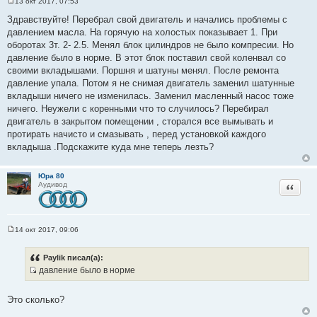
13 окт 2017, 07:53
С
о
Здравствуйте! Перебрал свой двигатель и начались проблемы с
о
давлением масла. На горячую на холостых показывает 1. При
б
щ
оборотах 3т. 2- 2.5. Менял блок цилиндров не было компресии. Но
е
давление было в норме. В этот блок поставил свой коленвал со
н
и
своими вкладышами. Поршня и шатуны менял. После ремонта
е
давление упала. Потом я не снимая двигатель заменил шатунные
вкладыши ничего не изменилась. Заменил масленный насос тоже
ничего. Неужели с коренными что то случилось? Перебирал
двигатель в закрытом помещении , сторался все вымывать и
протирать начисто и смазывать , перед установкой каждого
вкладыша .Подскажите куда мне теперь лезть?
Юра 80
Цитата
Аудивод
14 окт 2017, 09:06
С
о
о
Paylik писал(а):
б
давление было в норме
щ
И
е
н
с
и
Это сколько?
т
е