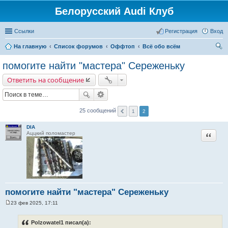
Белорусский Audi Клуб
Ссылки
Регистрация
Вход
На главную
Список форумов
Оффтоп
Всё обо всём
ои
помогите найти "мастера" Сереженьку
ск
Ответить на сообщение
25 сообщений
1
2
DIA
Цитата
Аццкий поломастер
помогите найти "мастера" Сереженьку
23 фев 2025, 17:11
С
о
о
Polzowatel1 писал(а):
б