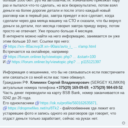
больше 1000 бел. руб на автозапчасти. Изначально приезжал пару
е
раз и пытался что-то сделать, но все безрезультатно, потом взял
н
и
деньги на более дорогие детали и после этого каждый новый
е
разговор как в первый раз, завтра приедет и все сделает, когда
сделали через два меяца машину на СТО и сказали, что бы вернул
деньги за детали, пол месяца говорил завтра приеду верну, потом
просто не отвечает. Уже прошло больше 4 месяцев.
В интернете можно найти на него информацию, занимается он уже
этим больше 10 лет. Ссылки про него:
https://xn--80acnvp3f.xn--90ais/avto_i_ ... r/amp.html
Встречается на онлайнере, например
https://forum.onliner.by/viewtopic.php? ... &start=100
И
https://forum.onliner.by/viewtopic.php? ... p115121397
Информация о мошеннике, что бы не связываться если повстречаете
или связаться со мной если вас тоже обманул.
Гражданин РФ.
Климикн Сергей Владимирович
(SERGEY KLIMKIN)
актуальные номера телефона
+375(29) 169-09-69
,
+375(29) 984-69-52
.
Часть денег переводили на карту BSB Bank, номер заканчивается на
0242 до 26 года.
Его однокласники
https://ok.ru/profile/560162635871
.
https://dropmefiles.net/ru/8Tk2
- файлообменник где лежит его
устаревшее фото и запись одного из разговоров где говорит, что
отдаст деньги только заработает, сейчас на руках нет.