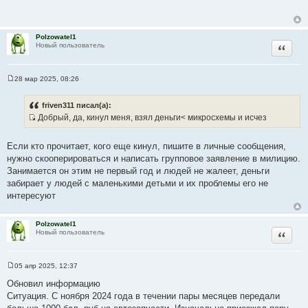
б
щ
е
н
Polzowatel1
и
Цитата
Новый пользователь
е
28 мар 2025, 08:26
С
о
о
friven311 писал(а):
б
Добрый, да, кинул меня, взял деньги< микросхемы и исчез
щ
И
е
н
с
и
Если кто прочитает, кого еще кинул, пишите в личные сообщения,
т
е
нужно скооперироваться и написать групповое заявление в милицию.
о
Занимается он этим не первый год и людей не жалеет, деньги
ч
забирает у людей с маленькими детьми и их проблемы его не
н
интересуют
и
к
Polzowatel1
ц
Цитата
Новый пользователь
и
т
а
05 апр 2025, 12:37
С
т
о
Обновил информацию
ы
о
Ситуация. С ноября 2024 года в течении пары месяцев передали
б
щ