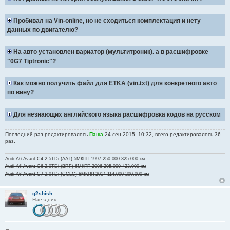
Пробивал на Vin-online, но не сходиться комплектация и нету
данных по двигателю?
На авто установлен вариатор (мультитроник). а в расшифровке
"0G7 Tiptronic"?
Как можно получить файл для ETKA (vin.txt) для конкретного авто
по вину?
Для незнающих английского языка расшифровка кодов на русском
Последний раз редактировалось
Паша
24 сен 2015, 10:32, всего редактировалось 36
раз.
Audi A6 Avant C4 2.5TDi (AAT) 5МКПП 1997 250.000-325.000 км
Audi A6 Avant C6 2.0TDi (BRF) 6МКПП 2006 205.000-423.000 км
Audi A6 Avant C7 2.0TDi (CGLC) 6МКПП 2014 114.000-200.000 км
g2shish
Наездник