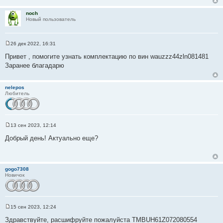
е
н
noch
и
Новый пользователь
е
26 дек 2022, 16:31
С
о
Привет , помогите узнать комплектацию по вин wauzzz44zln081481
о
Заранее благадарю
б
щ
е
н
nelepos
и
Любитель
е
13 сен 2023, 12:14
С
о
Добрый день! Актуально еще?
о
б
щ
е
н
gogo7308
и
Новичок
е
15 сен 2023, 12:24
С
о
Здравствуйте, расшифруйте пожалуйста TMBUH61Z072080554