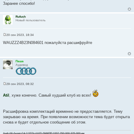
о
Заранее спосибо!
б
щ
е
н
Rufush
и
Новый пользователь
е
20 сен 2023, 18:34
С
о
WAUZZZ4B23N084601 пожалуйста расшифруйте
о
б
щ
е
н
Паша
и
Аудивод
е
29 сен 2023, 08:32
С
о
о
Atil
, хуже конечно. Самый худший клуб из всех!
б
щ
е
н
Расшифровка комплектаций временно не предоставляется. Тему
и
е
закрываю на время. При появлении возможности тема будет открыта
снова и будет отдельное сообщение об этом.
Audi A6 Avant C4 2.5TDi (AAT) 5МКПП 1997 250.000-325.000 км