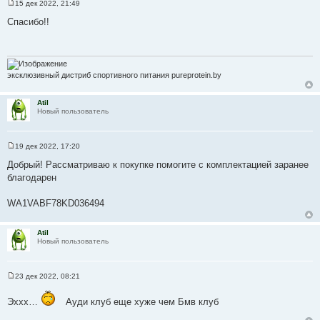
15 дек 2022, 21:49
С
о
Спасибо!!
о
б
щ
е
н
и
эксклюзивный дистриб спортивного питания pureprotein.by
е
Atil
Новый пользователь
19 дек 2022, 17:20
С
о
Добрый! Рассматриваю к покупке помогите с комплектацией заранее
о
благодарен
б
щ
е
WA1VABF78KD036494
н
и
е
Atil
Новый пользователь
23 дек 2022, 08:21
С
о
о
Эххх…
Ауди клуб еще хуже чем Бмв клуб
б
щ