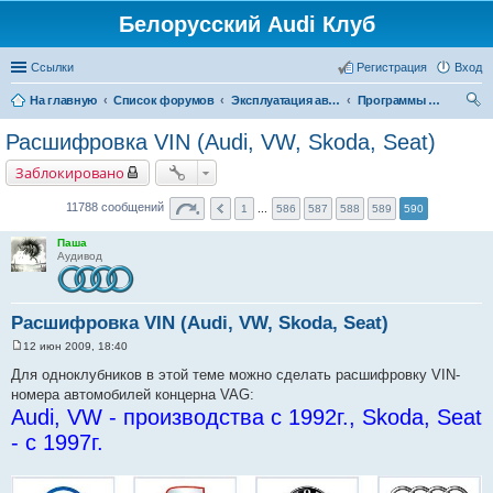
Белорусский Audi Клуб
Ссылки
Регистрация
Вход
На главную
Список форумов
Эксплуатация автомобиля
Программы для диагностики авто
ои
Расшифровка VIN (Audi, VW, Skoda, Seat)
ск
Заблокировано
11788 сообщений
1
...
586
587
588
589
590
Паша
Аудивод
Расшифровка VIN (Audi, VW, Skoda, Seat)
12 июн 2009, 18:40
С
о
Для одноклубников в этой теме можно сделать расшифровку VIN-
о
номера автомобилей концерна VAG:
б
щ
Audi, VW - производства с 1992г., Skoda, Seat
е
н
- с 1997г.
и
е