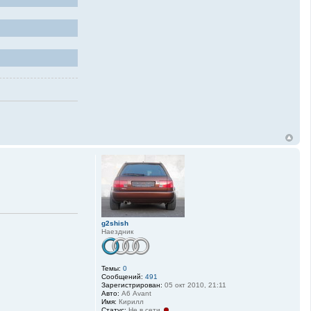
g2shish
Наездник
Темы:
0
Сообщений:
491
Зарегистрирован:
05 окт 2010, 21:11
Авто:
А6 Avant
Имя:
Кирилл
Статус:
Не в сети