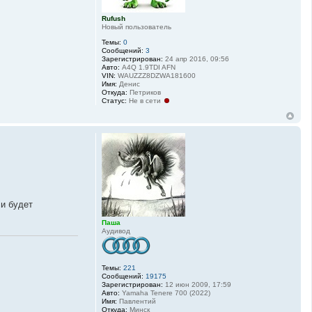
Rufush
Новый пользователь
Темы:
0
Сообщений:
3
Зарегистрирован:
24 апр 2016, 09:56
Авто:
A4Q 1.9TDI AFN
VIN:
WAUZZZ8DZWA181600
Имя:
Денис
Откуда:
Петриков
Статус:
Не в сети
и будет
Паша
Аудивод
Темы:
221
Сообщений:
19175
Зарегистрирован:
12 июн 2009, 17:59
Авто:
Yamaha Tenere 700 (2022)
Имя:
Павлентий
Откуда:
Минск