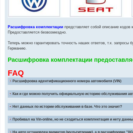
Расшифровка комплектации
представляет собой описание кодов к
Предоставляется безвозмездно.
Теперь можно гарантировать точность наших ответов, т.к. запросы
Германию.
Расшифровка комплектации предоставля
FAQ
Расшифровка идентификационного номера автомобиля (VIN)
Как и где можно получить официальную историю обслуживания ав
Нет данных по истории обслуживания в базе. Что это значит?
Пробивал на Vin-online, но не сходиться комплектация и нету данн
На авто установлен вариатор (мультитроник). а в расшифровке "0G7