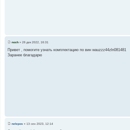
noch
»
26 дек 2022, 16:31
С
о
Привет , помогите узнать комплектацию по вин wauzzz44zln081481
о
Заранее благадарю
б
щ
е
н
и
е
nelepos
»
13 сен 2023, 12:14
С
о