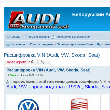
Белорусский A
Ссылки
Новые сообщения
Непрочитанные сообщения
На главную
Список форумов
Эксплуатация автомобиля
Программ
Расшифровка VIN (Audi, VW, Skoda, Seat)
Заблокировано
Расшифровка VIN (Audi, VW, Skoda, Seat)
Паша
»
12 июн 2009, 18:40
С
о
Для одноклубников в этой теме можно сделать расшифровку VIN-н
о
Audi, VW - производства с 1992г., Skoda, Seat
б
щ
е
н
и
е