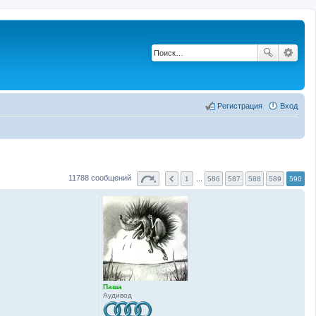
Регистрация
Вход
11788 сообщений
1
...
586
587
588
589
590
Паша
Аудивод