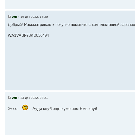
Atil
»
19 дек 2022, 17:20
С
о
Добрый! Рассматриваю к покупке помогите с комплектацией заранее
о
б
щ
WA1VABF78KD036494
е
н
и
е
Atil
»
23 дек 2022, 08:21
С
о
о
Эххх…
Ауди клуб еще хуже чем Бмв клуб
б
щ
е
н
и
е