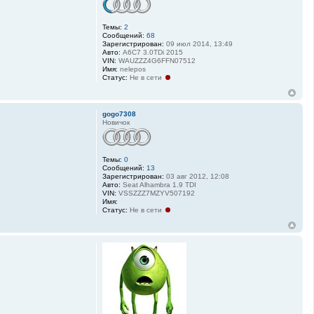
Темы:
2
Сообщений:
68
Зарегистрирован:
09 июл 2014, 13:49
Авто:
A6C7 3.0TDi 2015
VIN:
WAUZZZ4G6FFN07512
Имя:
nelepos
Статус:
Не в сети
gogo7308
Новичок
Темы:
0
Сообщений:
13
Зарегистрирован:
03 авг 2012, 12:08
Авто:
Seat Alhambra 1.9 TDI
VIN:
VSSZZZ7MZYV507192
Имя:
Статус:
Не в сети