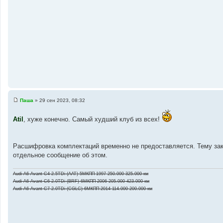
и
е
Паша
»
29 сен 2023, 08:32
С
о
о
Atil
, хуже конечно. Самый худший клуб из всех!
б
щ
е
н
Расшифровка комплектаций временно не предоставляется. Тему зак
и
е
отдельное сообщение об этом.
Audi A6 Avant C4 2.5TDi (AAT) 5МКПП 1997 250.000-325.000 км
Audi A6 Avant C6 2.0TDi (BRF) 6МКПП 2006 205.000-423.000 км
Audi A6 Avant C7 2.0TDi (CGLC) 6МКПП 2014 114.000-200.000 км