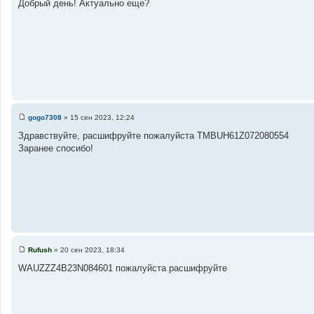
Добрый день! Актуально еще?
о
б
щ
е
н
и
е
gogo7308
»
15 сен 2023, 12:24
С
о
Здравствуйте, расшифруйте пожалуйста TMBUH61Z072080554
о
Заранее спосибо!
б
щ
е
н
и
е
Rufush
»
20 сен 2023, 18:34
С
о
WAUZZZ4B23N084601 пожалуйста расшифруйте
о
б
щ
е
н