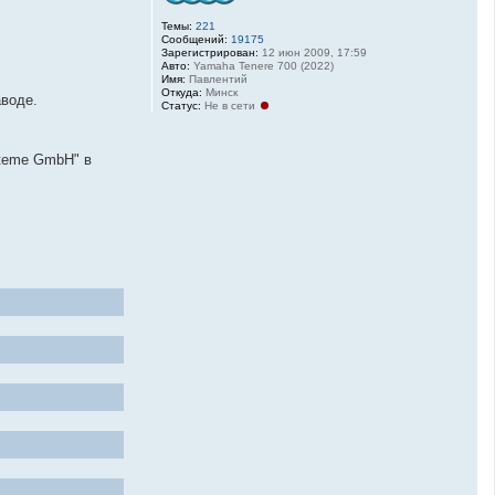
Темы:
221
Сообщений:
19175
Зарегистрирован:
12 июн 2009, 17:59
Авто:
Yamaha Tenere 700 (2022)
Имя:
Павлентий
Откуда:
Минск
аводе.
Статус:
Не в сети
steme GmbH" в