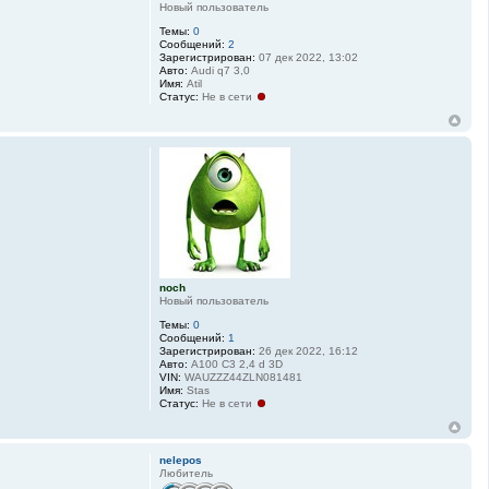
Новый пользователь
Темы:
0
Сообщений:
2
Зарегистрирован:
07 дек 2022, 13:02
Авто:
Audi q7 3,0
Имя:
Atil
Статус:
Не в сети
noch
Новый пользователь
Темы:
0
Сообщений:
1
Зарегистрирован:
26 дек 2022, 16:12
Авто:
A100 C3 2,4 d 3D
VIN:
WAUZZZ44ZLN081481
Имя:
Stas
Статус:
Не в сети
nelepos
Любитель