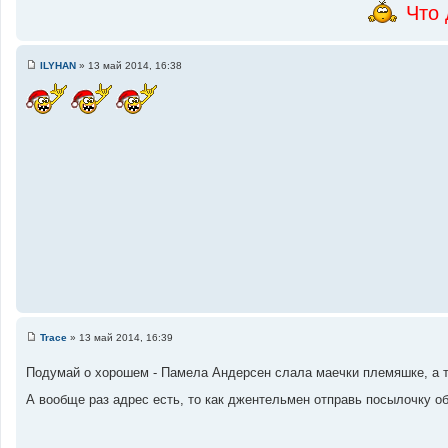
Что 
ILYHAN
»
13 май 2014, 16:38
С
о
о
б
щ
е
н
и
е
Trace
»
13 май 2014, 16:39
С
о
Подумай о хорошем - Памела Андерсен слала маечки племяшке, а 
о
б
щ
А вообще раз адрес есть, то как джентельмен отправь посылочку о
е
н
и
е