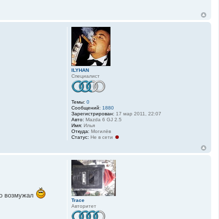
ILYHAN
Специалист
Темы:
0
Сообщений:
1880
Зарегистрирован:
17 мар 2011, 22:07
Авто:
Mazda 6 GJ 2.5
Имя:
Илья
Откуда:
Могилёв
Статус:
Не в сети
ьно возмужал
Trace
Авторитет