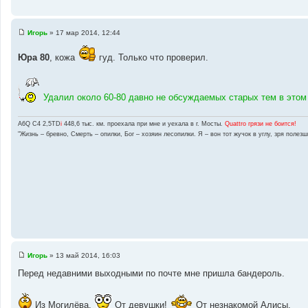
Игорь
»
17 мар 2014, 12:44
С
о
о
Юра 80
, кожа
гуд. Только что проверил.
б
щ
е
н
Удалил около 60-80 давно не обсуждаемых старых тем в этом
и
е
A6Q C4 2,5TD
i
448,6 тыс. км. проехала при мне и уехала в г. Мосты.
Quattro грязи не боится!
"Жизнь – бревно, Смерть – опилки, Бог – хозяин лесопилки. Я – вон тот жучок в углу, зря полез
Игорь
»
13 май 2014, 16:03
С
о
Перед недавними выходными по почте мне пришла бандероль.
о
б
щ
е
Из Могилёва.
От девушки!
От незнакомой Алисы.