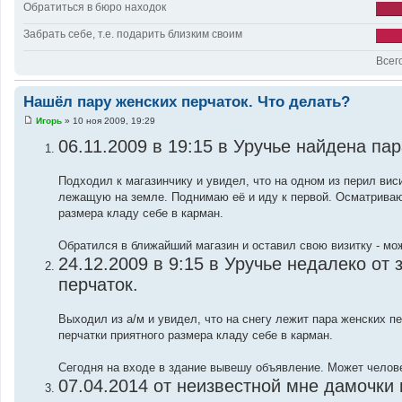
Обратиться в бюро находок
Забрать себе, т.е. подарить близким своим
Всег
Нашёл пару женских перчаток. Что делать?
Игорь
»
10 ноя 2009, 19:29
С
о
06.11.2009 в 19:15 в Уручье найдена пар
о
б
щ
Подходил к магазинчику и увидел, что на одном из перил вис
е
н
лежащую на земле. Поднимаю её и иду к первой. Осматриваюс
и
размера кладу себе в карман.
е
Обратился в ближайший магазин и оставил свою визитку - мо
24.12.2009 в 9:15 в Уручье недалеко от
перчаток.
Выходил из а/м и увидел, что на снегу лежит пара женских п
перчатки приятного размера кладу себе в карман.
Сегодня на входе в здание вывешу объявление. Может челов
07.04.2014 от неизвестной мне дамочк