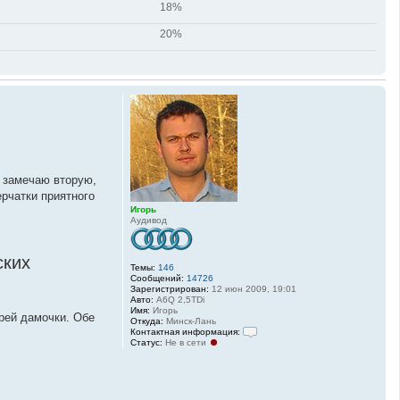
18%
20%
м замечаю вторую,
рчатки приятного
Игорь
Аудивод
ских
Темы:
146
Сообщений:
14726
Зарегистрирован:
12 июн 2009, 19:01
Авто:
A6Q 2,5TDi
Имя:
Игорь
ерей дамочки. Обе
Откуда:
Минск-Лань
Контактная информация:
Статус:
Не в сети
К
о
н
т
а
к