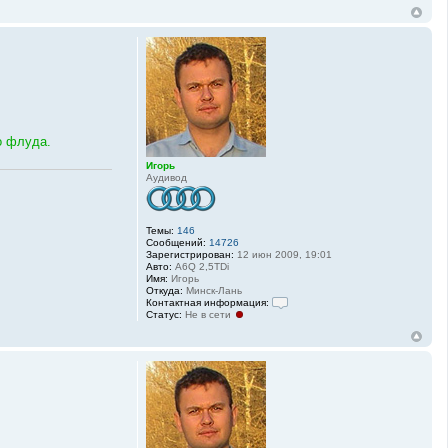
о флуда.
Игорь
Аудивод
Темы:
146
Сообщений:
14726
Зарегистрирован:
12 июн 2009, 19:01
Авто:
A6Q 2,5TDi
Имя:
Игорь
Откуда:
Минск-Лань
Контактная информация:
Статус:
Не в сети
К
о
н
т
а
к
т
н
а
я
и
н