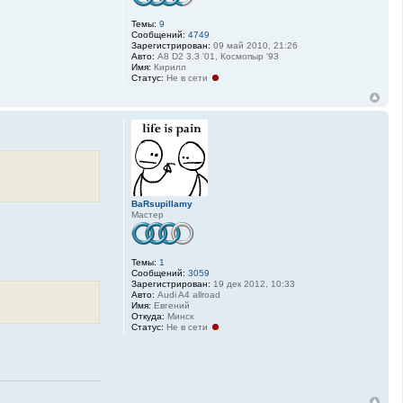
Темы:
9
Сообщений:
4749
Зарегистрирован:
09 май 2010, 21:26
Авто:
A8 D2 3.3 '01, Космопыр '93
Имя:
Кирилл
Статус:
Не в сети
BaRsupillamy
Мастер
Темы:
1
Сообщений:
3059
Зарегистрирован:
19 дек 2012, 10:33
Авто:
Audi A4 allroad
Имя:
Евгений
Откуда:
Минск
Статус:
Не в сети