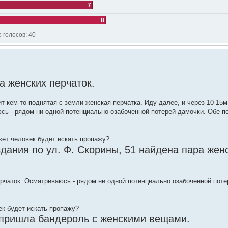
7
8
о голосов:
40
а женских перчаток.
ит кем-то поднятая с земли женская перчатка. Иду далее, и через 10-15
ь - рядом ни одной потенциально озабоченной потерей дамочки. Обе пе
жет человек будет искать пропажу?
 здания по ул. Ф. Скорины, 51 найдена пара жен
ерчаток. Осматриваюсь - рядом ни одной потенциально озабоченной пот
ек будет искать пропажу?
и пришла бандероль с женскими вещами.