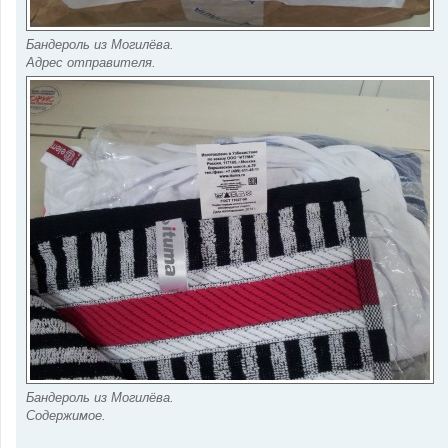
Бандероль из Могилёва.
Адрес отправителя.
Бандероль из Могилёва.
Содержимое.