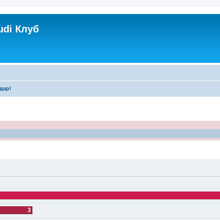
udi Клуб
дар!
3