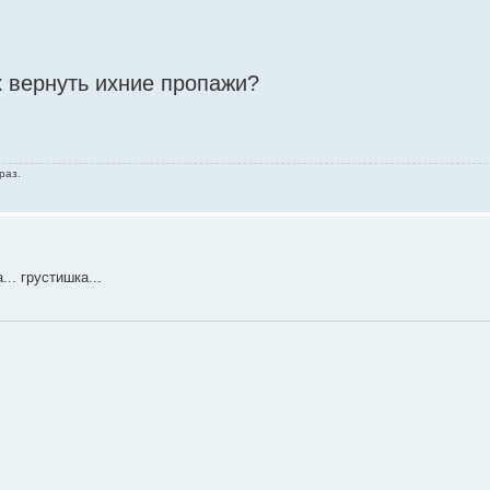
к вернуть ихние пропажи?
раз.
... грустишка...