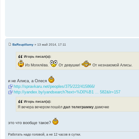
BaRsupillamy
»
13 май 2014, 17:11
С
о
о
Игорь писал(а):
б
щ
Из Могилёва.
От девушки!
От незнакомой Алисы.
е
н
и
е
и не Алиса, а Олеся
http://spravkaru.net/peoples/375/222/415866/
http://yandex.by/yandsearch?text=%D0%B1 ... 582&lr=157
Игорь писал(а):
Я вечера вечером пошёл
дал телеграмму
дамочке
это что вообще такое?
Работать надо головой, а не 12 часов в сутки.