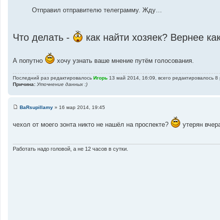
Отправил отправителю телеграмму. Жду…
Что делать -
как найти хозяек? Вернее ка
А попутно
хочу узнать ваше мнение путём голосования.
Последний раз редактировалось
Игорь
13 май 2014, 16:09, всего редактировалось 8 
Причина:
Уточнение данных :)
BaRsupillamy
»
16 мар 2014, 19:45
С
о
чехол от моего зонта никто не нашёл на проспекте?
о
утерян вчера
б
щ
е
н
Работать надо головой, а не 12 часов в сутки.
и
е