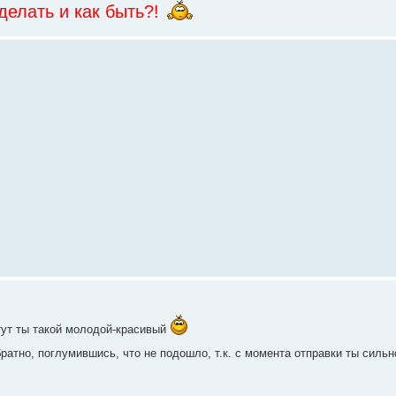
делать и как быть?!
тут ты такой молодой-красивый
братно, поглумившись, что не подошло, т.к. с момента отправки ты сил