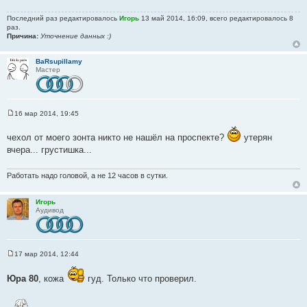
Последний раз редактировалось
Игорь
13 май 2014, 16:09, всего редактировалось 8
раз.
Причина:
Уточнение данных :)
BaRsupillamy
Мастер
16 мар 2014, 19:45
С
о
чехол от моего зонта никто не нашёл на проспекте?
о
утерян
б
вчера... грустишка...
щ
е
н
Работать надо головой, а не 12 часов в сутки.
и
е
Игорь
Аудивод
17 мар 2014, 12:44
С
о
о
Юра 80
, кожа
гуд. Только что проверил.
б
щ
е