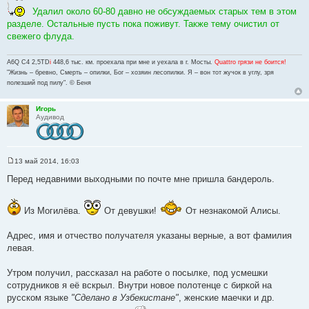
н
Удалил около 60-80 давно не обсуждаемых старых тем в этом
и
е
разделе. Остальные пусть пока поживут. Также тему очистил от
свежего флуда.
A6Q C4 2,5TD
i
448,6 тыс. км. проехала при мне и уехала в г. Мосты.
Quattro грязи не боится!
"Жизнь – бревно, Смерть – опилки, Бог – хозяин лесопилки. Я – вон тот жучок в углу, зря
полезший под пилу". © Беня
Игорь
Аудивод
13 май 2014, 16:03
С
о
Перед недавними выходными по почте мне пришла бандероль.
о
б
щ
е
Из Могилёва.
От девушки!
От незнакомой Алисы.
н
и
е
Адрес, имя и отчество получателя указаны верные, а вот фамилия
левая.
Утром получил, рассказал на работе о посылке, под усмешки
сотрудников я её вскрыл. Внутри новое полотенце с биркой на
русском языке
"Сделано в Узбекистане"
, женские маечки и др.