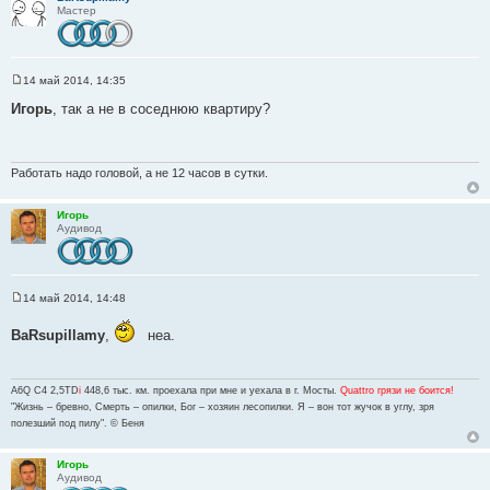
Мастер
14 май 2014, 14:35
С
о
Игорь
, так а не в соседнюю квартиру?
о
б
щ
е
н
Работать надо головой, а не 12 часов в сутки.
и
е
Игорь
Аудивод
14 май 2014, 14:48
С
о
BaRsupillamy
,
неа.
о
б
щ
е
н
A6Q C4 2,5TD
i
448,6 тыс. км. проехала при мне и уехала в г. Мосты.
Quattro грязи не боится!
и
"Жизнь – бревно, Смерть – опилки, Бог – хозяин лесопилки. Я – вон тот жучок в углу, зря
е
полезший под пилу". © Беня
Игорь
Аудивод