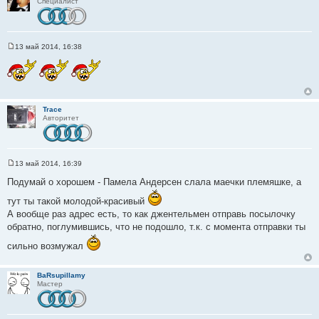
Специалист
13 май 2014, 16:38
С
о
о
б
щ
е
н
Trace
и
Авторитет
е
13 май 2014, 16:39
С
о
Подумай о хорошем - Памела Андерсен слала маечки племяшке, а
о
б
тут ты такой молодой-красивый
щ
А вообще раз адрес есть, то как джентельмен отправь посылочку
е
н
обратно, поглумившись, что не подошло, т.к. с момента отправки ты
и
е
сильно возмужал
BaRsupillamy
Мастер