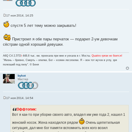
17 ноя 2014, 14:25
С
о
спустя 5 лет тему можно закрывать!
о
б
щ
е
Пристроил я обе пары перчаток ― подарил 2-ум девочкам
н
и
сёстрам одной хорошей девушки.
е
A6Q C4 2,5TD
i
448,6 тыс. км. проехала при мне и уехала в г. Мосты.
Quattro грязи не боится!
"Жизнь – бревно, Смерть – опилки, Бог – хозяин лесопилки. Я – вон тот жучок в углу, зря
полезший под пилу". © Беня
bykot
Мастер
17 ноя 2014, 14:54
С
о
о
     Оффтопик:
б
Вот я как-то при уборке своего авто, владел им уже года 2, нашел 1
щ
е
н
женский носок. Жена находился рядом
Очень щепетильная
и
ситуация, дал мне бог памяти вспомнить всех кого возил
е