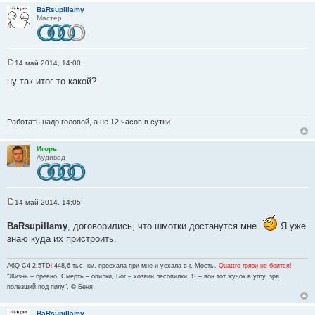
BaRsupillamy
Мастер
14 май 2014, 14:00
С
о
ну так итог то какой?
о
б
щ
е
н
Работать надо головой, а не 12 часов в сутки.
и
е
Игорь
Аудивод
14 май 2014, 14:05
С
о
BaRsupillamy
, договорились, что шмотки достанутся мне.
Я уже
о
б
знаю куда их пристроить.
щ
е
н
A6Q C4 2,5TD
i
448,6 тыс. км. проехала при мне и уехала в г. Мосты.
Quattro грязи не боится!
и
е
"Жизнь – бревно, Смерть – опилки, Бог – хозяин лесопилки. Я – вон тот жучок в углу, зря
полезший под пилу". © Беня
BaRsupillamy