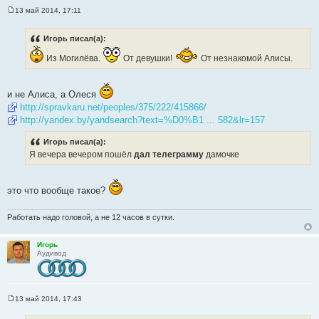
13 май 2014, 17:11
С
о
о
Игорь писал(а):
б
щ
Из Могилёва.
От девушки!
От незнакомой Алисы.
е
н
и
е
и не Алиса, а Олеся
http://spravkaru.net/peoples/375/222/415866/
http://yandex.by/yandsearch?text=%D0%B1 ... 582&lr=157
Игорь писал(а):
Я вечера вечером пошёл
дал телеграмму
дамочке
это что вообще такое?
Работать надо головой, а не 12 часов в сутки.
Игорь
Аудивод
13 май 2014, 17:43
С
о