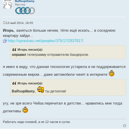
BaRsupillamy
Мастер
13 май 2014, 18:05
С
о
Игорь
, заняться больше нечем, тётю ещё искать... в соседнюю
о
квартиру зайди...
б
щ
http://spravkaru.net/peoples/375/17/2837817/
е
н
Игорь писал(а):
и
е
оправил
телеграмму отправителю бандероли.
я имел в виду, что данная технология устарела и не поддерживается
современным миром... даже автомобили чинят в интернете
Игорь писал(а):
BaRsupillamy
,
ты детектив!
угу, не зря всего Чейза перечитал в детстве... нравились мне тогда
детективы
Работать надо головой, а не 12 часов в сутки.