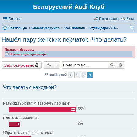
Белорусский Audi Клуб
Ссылки
Регистрация
Вход
На главную
Список форумов
Объявления
Отдам даром! Приму в дар!
ои
Нашёл пару женских перчаток. Что делать?
ск
Правила форума
Нажмите для просмотра
Заблокировано
57 сообщений
1
2
3
Что делать с находкой?
Разыскать хозяйку и вернуть перчатки
55%
22
Сдать их в милицию
8%
3
Обратиться в бюро находок