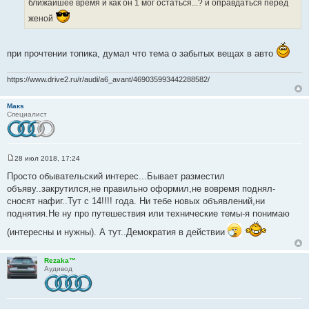
ближайшее время и как он 1 мог остаться...? и оправдаться перед
женой
при прочтении топика, думал что тема о забытых вещах в авто
https://www.drive2.ru/r/audi/a6_avant/469035993442288582/
Макs
Специалист
28 июл 2018, 17:24
С
о
Просто обывательский интерес...Бывает разместил
о
объяву..закрутился,не правильно оформил,не вовремя поднял-
б
щ
сносят нафиг..Тут с 14!!!! года. Ни тебе новых объявлений,ни
е
поднятия.Не ну про путешествия или технические темы-я понимаю
н
и
(интересны и нужны). А тут..Демократия в действии
е
Rezaka™
Аудивод