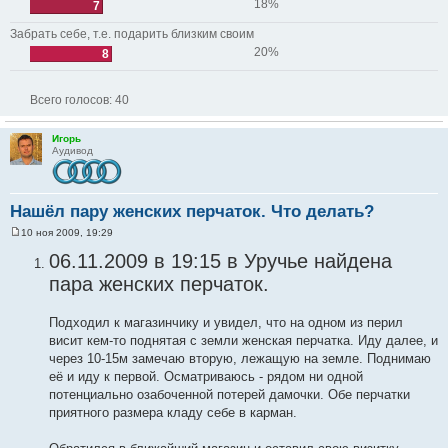
18%
7
Забрать себе, т.е. подарить близким своим
20%
8
Всего голосов:
40
Игорь
Аудивод
Нашёл пару женских перчаток. Что делать?
10 ноя 2009, 19:29
С
о
06.11.2009 в 19:15 в Уручье найдена
о
б
пара женских перчаток.
щ
е
н
Подходил к магазинчику и увидел, что на одном из перил
и
е
висит кем-то поднятая с земли женская перчатка. Иду далее, и
через 10-15м замечаю вторую, лежащую на земле. Поднимаю
её и иду к первой. Осматриваюсь - рядом ни одной
потенциально озабоченной потерей дамочки. Обе перчатки
приятного размера кладу себе в карман.