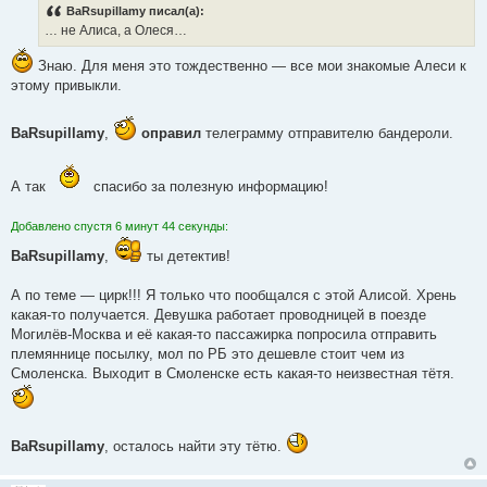
о
BaRsupillamy писал(а):
б
… не Алиса, а Олеся…
щ
е
н
Знаю. Для меня это тождественно ― все мои знакомые Алеси к
и
е
этому привыкли.
BaRsupillamy
,
оправил
телеграмму отправителю бандероли.
А так
спасибо за полезную информацию!
Добавлено спустя 6 минут 44 секунды:
BaRsupillamy
,
ты детектив!
А по теме ― цирк!!! Я только что пообщался с этой Алисой. Хрень
какая-то получается. Девушка работает проводницей в поезде
Могилёв-Москва и её какая-то пассажирка попросила отправить
племяннице посылку, мол по РБ это дешевле стоит чем из
Смоленска. Выходит в Смоленске есть какая-то неизвестная тётя.
BaRsupillamy
, осталось найти эту тётю.