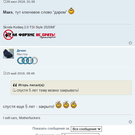
29 июл 2018, 01:38
С
о
Макs
о
, тут ключевое слово “даром”
б
щ
е
н
Skoda Kodiaq 2.0 TS
I
Style 2020МГ
и
е
Денис
Мастер
15 май 2019, 08:48
С
о
о
Игорь писал(а):
б
спустя 5 лет тему можно закрывать!
щ
И
е
н
с
и
т
е
спустя еще 5 лет - закрыто!
о
ч
I sell cars, Motherfuckers
н
и
Показать сообщения за:
к