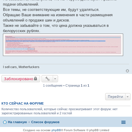
щ
подачи объявлений.
е
Все темы, не соответствующие им, будут удаляться.
н
и
Обращаю Ваше внимание на изменения в части размещения
е
объявлений о продаже шин и дисков.
Также не забывайте о том, что цена должна указываться в
белорусских рублях.
I sell cars, Motherfuckers
Заблокировано
1 сообщение • Страница
1
из
1
Перейти
КТО СЕЙЧАС НА ФОРУМЕ
Количество пользователей, которые сейчас просматривают этот форум: нет
зарегистрированных пользователей и 2 гостей
На главную
Список форумов
Создано на основе
phpBB
® Forum Software © phpBB Limited