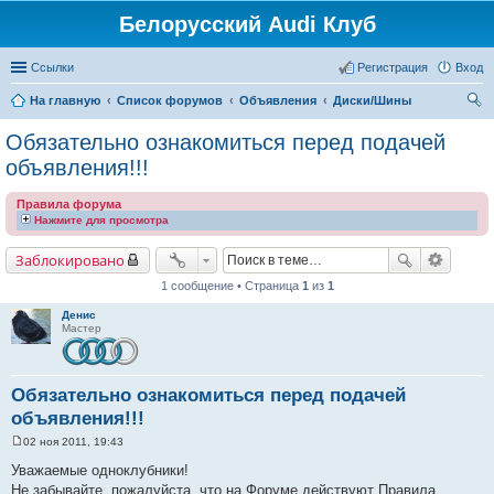
Белорусский Audi Клуб
Ссылки
Регистрация
Вход
На главную
Список форумов
Объявления
Диски/Шины
ои
Обязательно ознакомиться перед подачей
ск
объявления!!!
Правила форума
Нажмите для просмотра
Заблокировано
1 сообщение • Страница
1
из
1
Денис
Мастер
Обязательно ознакомиться перед подачей
объявления!!!
02 ноя 2011, 19:43
С
о
Уважаемые одноклубники!
о
Не забывайте, пожалуйста, что на Форуме действуют Правила
б