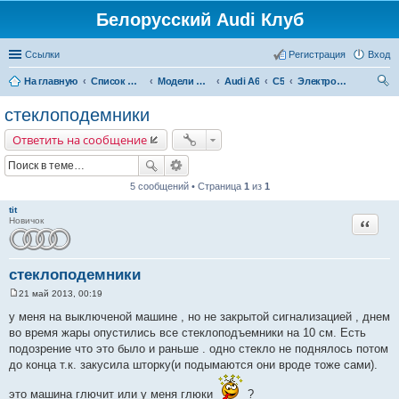
Белорусский Audi Клуб
Ссылки
Регистрация
Вход
На главную
Список форумов
Модели Audi
Audi A6
C5
Электрооборудование
ои
стеклоподемники
ск
Ответить на сообщение
5 сообщений • Страница
1
из
1
tit
Цитата
Новичок
стеклоподемники
21 май 2013, 00:19
С
о
у меня на выключеной машине , но не закрытой сигнализацией , днем
о
во время жары опустились все стеклоподъемники на 10 см. Есть
б
щ
подозрение что это было и раньше . одно стекло не поднялось потом
е
до конца т.к. закусила шторку(и подымаются они вроде тоже сами).
н
и
е
это машина глючит или у меня глюки
?