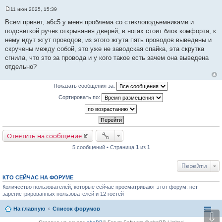
11 июн 2025, 15:39
С
о
Всем привет, а6с5 у меня проблема со стеклоподьемниками и
о
подсветкой ручек открывания дверей, в ногах стоит блок комфорта, к
б
щ
нему идут жгут проводов, из этого жгута пять проводов выведены и
е
скручены между собой, это уже не заводская спайка, эта скрутка
н
и
сгнила, что это за провода и у кого такое есть зачем она выведена
е
отдельно?
Показать сообщения за:
Сортировать по:
Ответить на сообщение
5 сообщений • Страница
1
из
1
Перейти
КТО СЕЙЧАС НА ФОРУМЕ
Количество пользователей, которые сейчас просматривают этот форум: нет
зарегистрированных пользователей и 12 гостей
На главную
Список форумов
⇩