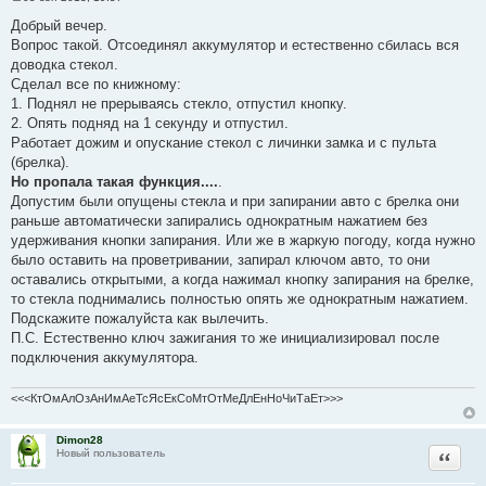
С
о
Добрый вечер.
о
Вопрос такой. Отсоединял аккумулятор и естественно сбилась вся
б
щ
доводка стекол.
е
Сделал все по книжному:
н
и
1. Поднял не прерываясь стекло, отпустил кнопку.
е
2. Опять подняд на 1 секунду и отпустил.
Работает дожим и опускание стекол с личинки замка и с пульта
(брелка).
Но пропала такая функция....
.
Допустим были опущены стекла и при запирании авто с брелка они
раньше автоматически запирались однократным нажатием без
удерживания кнопки запирания. Или же в жаркую погоду, когда нужно
было оставить на проветривании, запирал ключом авто, то они
оставались открытыми, а когда нажимал кнопку запирания на брелке,
то стекла поднимались полностью опять же однократным нажатием.
Подскажите пожалуйста как вылечить.
П.С. Естественно ключ зажигания то же инициализировал после
подключения аккумулятора.
<<<КтОмАлОзАнИмАеТсЯсЕкСоМтОтМеДлЕнНоЧиТаЕт>>>
Dimon28
Цитата
Новый пользователь