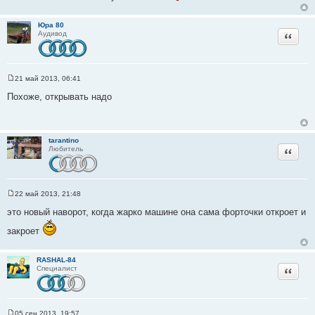
Юра 80
Цитата
Аудивод
21 май 2013, 06:41
С
о
Похоже, открывать надо
о
б
щ
е
н
tarantino
и
Цитата
Любитель
е
22 май 2013, 21:48
С
о
это новый наворот, когда жарко машине она сама форточки откроет и
о
б
закроет
щ
е
н
и
RASHAL-84
е
Цитата
Специалист
05 сен 2013, 19:57