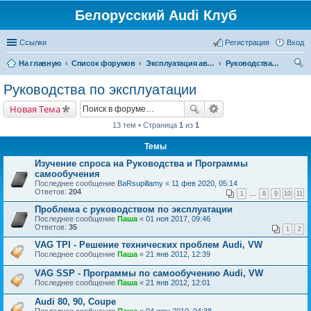
Белорусский Audi Клуб
Ссылки
Регистрация
Вход
На главную
Список форумов
Эксплуатация автомобиля
Руководства по эксплуатации
ои
Руководства по эксплуатации
ск
Новая Тема
13 тем • Страница
1
из
1
Темы
Изучение спроса на Руководства и Программы
самообучения
Последнее сообщение
BaRsupillamy
«
11 фев 2020, 05:14
Ответов:
204
1
...
8
9
10
11
Проблема с руководством по эксплуатации
Последнее сообщение
Паша
«
01 ноя 2017, 09:46
Ответов:
35
1
2
VAG TPI - Решение технических проблем Audi, VW
Последнее сообщение
Паша
«
21 янв 2012, 12:39
VAG SSP - Программы по самообучению Audi, VW
Последнее сообщение
Паша
«
21 янв 2012, 12:01
Audi 80, 90, Coupe