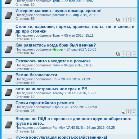
Последнее сообщение
Трям
«
22 май 2019, 20:07
Ответов:
10
Интернет-магазин - нужна помощь срочно!
Последнее сообщение
parovoz
«
22 апр 2019, 21:19
Ответов:
59
1
2
3
Стоянки, парковки, нормы, правила, госты, тнп и снипы и
др про стоянки
Последнее сообщение
Трям
«
05 май 2018, 15:11
Ответов:
10
Как развестись когда брак был венчан?
Последнее сообщение
Игорь
«
24 мар 2017, 16:03
Ответов:
42
1
2
3
Оказалось авто находится в розыске
Последнее сообщение
томи
«
04 дек 2016, 16:06
Ответов:
15
Ремни безопасности...
Последнее сообщение
LIS
«
20 ноя 2016, 21:29
Ответов:
18
авто на иностранных номерах в РБ
Последнее сообщение
sergiby
«
20 сен 2016, 15:22
Ответов:
12
Сроки гарантийного ремонта
Последнее сообщение
Юра 80
«
13 сен 2016, 06:50
Ответов:
25
1
2
Вопрос по ПДД о перевозке длинного крупногабаритного
груза на авто...
Последнее сообщение
Pan Alex VANGELIS
«
26 авг 2016, 09:25
Ответов:
12
Нужна консультация юриста-хозяйственника!