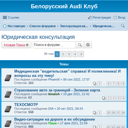
Белорусский Audi Клуб
Ссылки
Регистрация
Вход
На главную
Список форумов
Эксплуатация автомобиля
Юридическая консультация
ои
Юридическая консультация
ск
Новая Тема
98 тем
1
2
3
4
Темы
Медицинская "водительская" справка! И поликлиника! И
вопросы на эту тему!
Последнее сообщение
PhoeniX
«
06 сен 2022, 17:07
Ответов:
163
1
...
6
7
8
9
Страхование авто за границей - Зеленая карта
Последнее сообщение
kinatoh
«
19 дек 2021, 21:42
Ответов:
63
1
2
3
4
ТЕХОСМОТР
Последнее сообщение
DIA
«
20 окт 2021, 09:24
Ответов:
558
1
...
25
26
27
28
Видео-ситуации на дороге и их обсуждение
Последнее сообщение
Паша
«
17 фев 2021, 21:04
Ответов:
886
1
...
42
43
44
45