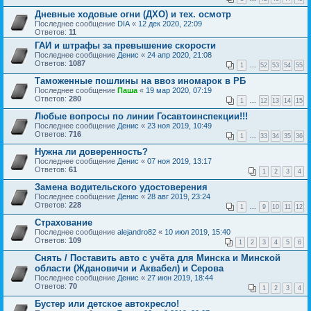
Дневные ходовые огни (ДХО) и тех. осмотр
Последнее сообщение
DIA
«
12 дек 2020, 22:09
Ответов:
11
ГАИ и штрафы за превышение скорости
Последнее сообщение
Денис
«
24 апр 2020, 21:08
Ответов:
1087
1
...
52
53
54
55
Таможенные пошлины на ввоз иномарок в РБ
Последнее сообщение
Паша
«
19 мар 2020, 07:19
Ответов:
280
1
...
12
13
14
15
Любые вопросы по линии Госавтоинспекции!!!
Последнее сообщение
Денис
«
23 ноя 2019, 10:49
Ответов:
716
1
...
33
34
35
36
Нужна ли доверенность?
Последнее сообщение
Денис
«
07 ноя 2019, 13:17
Ответов:
61
1
2
3
4
Замена водительского удостоверения
Последнее сообщение
Денис
«
28 авг 2019, 23:24
Ответов:
228
1
...
9
10
11
12
Страхование
Последнее сообщение
alejandro82
«
10 июл 2019, 15:40
Ответов:
109
1
2
3
4
5
6
Снять / Поставить авто с учёта для Минска и Минской
области (Ждановичи и Аквабел) и Серова
Последнее сообщение
Денис
«
27 июн 2019, 18:44
Ответов:
70
1
2
3
4
Бустер или детское автокресло!