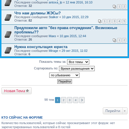
Последнее сообщение
antoxa_lp
«
12 янв 2016, 16:10
Ответов:
32
1
2
Что нам должны ЖЭСы?
Последнее сообщение
Stalker
«
10 дек 2015, 22:29
Ответов:
82
1
2
3
4
5
Предложили авто "без права отчуждение". Возможные
проблемы??
Последнее сообщение
Макs
«
10 дек 2015, 12:44
Ответов:
26
1
2
Нужна консультация юриста
Последнее сообщение
Mirage
«
29 окт 2015, 11:02
Ответов:
6
Показать темы за:
Сортировать по:
Новая Тема
98 тем
1
2
3
4
Перейти
КТО СЕЙЧАС НА ФОРУМЕ
Количество пользователей, которые сейчас просматривают этот форум: нет
зарегистрированных пользователей и 8 гостей