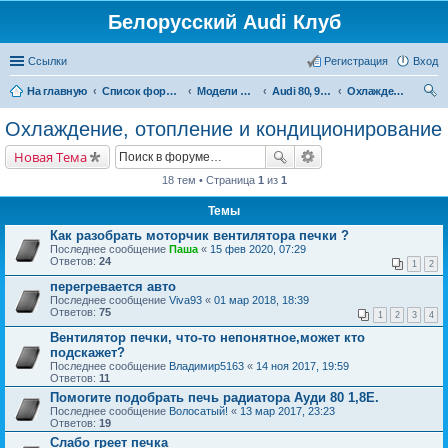
Белорусский Audi Клуб
Ссылки
Регистрация
Вход
На главную
Список форумов
Модели Audi
Audi 80, 90, Coupe
Охлаждение, отопление и кондиционирование
ои
Охлаждение, отопление и кондиционирование
ск
Новая Тема
18 тем • Страница
1
из
1
Темы
Как разобрать моторчик вентилятора печки ?
Последнее сообщение
Паша
«
15 фев 2020, 07:29
Ответов:
24
1
2
перегревается авто
Последнее сообщение
Viva93
«
01 мар 2018, 18:39
Ответов:
75
1
2
3
4
Вентилятор печки, что-то непонятное,может кто
подскажет?
Последнее сообщение
Владимир5163
«
14 ноя 2017, 19:59
Ответов:
11
Помогите подобрать печь радиатора Ауди 80 1,8E.
Последнее сообщение
Волосатый!
«
13 мар 2017, 23:23
Ответов:
19
Слабо греет печка