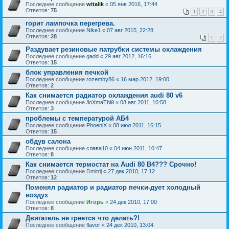
Последнее сообщение
witalik
«
05 янв 2016, 17:44
Ответов:
75
1
2
3
4
горит лампочка перегрева.
Последнее сообщение
Nike1
«
07 авг 2015, 22:28
Ответов:
28
1
2
Раздувает резиновые патрубки системы охлаждения
Последнее сообщение
gadd
«
29 авг 2012, 16:16
Ответов:
15
блок управления печкой
Последнее сообщение
rozemby86
«
16 мар 2012, 19:00
Ответов:
2
Как снимается радиатор охлаждения audi 80 v6
Последнее сообщение
/loXmaTblй
«
08 авг 2011, 10:58
Ответов:
3
проблемы с температурой АБ4
Последнее сообщение
PhoeniX
«
08 июл 2011, 16:15
Ответов:
15
обдув салона
Последнее сообщение
слава10
«
04 июн 2011, 10:47
Ответов:
8
Как снимается термостат на Audi 80 B4??? Срочно!
Последнее сообщение
Dmitrij
«
27 дек 2010, 17:12
Ответов:
12
Поменял радиатор и радиатор печки-дует холодный
воздух
Последнее сообщение
Игорь
«
24 дек 2010, 17:00
Ответов:
8
Двигатель не греется что делать?!
Последнее сообщение
flavor
«
24 дек 2010, 13:04