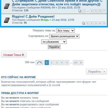
С 23-февраля! С Днём Советской Армии и иной другой! С
Днём защитника отечества, если кто пойдёт защищать)))
Последнее сообщение
RASHAL-84
«
23 апр 2018, 15:05
Ответов:
139
1
...
4
5
6
7
Riggins! C Днём Рождения!
Последнее сообщение
Игорь
«
23 апр 2018, 13:55
Ответов:
95
1
2
3
4
5
Показать темы за:
Сортировать по:
Новая Тема
398 тем
1
2
3
4
5
...
16
Перейти
КТО СЕЙЧАС НА ФОРУМЕ
Количество пользователей, которые сейчас просматривают этот форум: нет
зарегистрированных пользователей и 11 гостей
ПРАВА ДОСТУПА К ФОРУМУ
Вы
не можете
начинать темы
Вы
не можете
отвечать на сообщения
Вы
не можете
редактировать свои сообщения
Вы
не можете
удалять свои сообщения