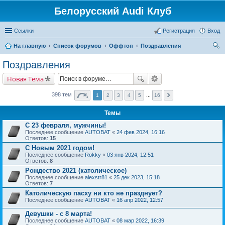
Белорусский Audi Клуб
Ссылки
Регистрация
Вход
На главную
Список форумов
Оффтоп
Поздравления
ои
Поздравления
ск
Новая Тема
398 тем
1
2
3
4
5
...
16
Темы
С 23 февраля, мужчины!
Последнее сообщение
AUTOBAT
«
24 фев 2024, 16:16
Ответов:
15
С Новым 2021 годом!
Последнее сообщение
Rokky
«
03 янв 2024, 12:51
Ответов:
8
Рождество 2021 (католическое)
Последнее сообщение
alexstr81
«
25 дек 2023, 15:18
Ответов:
7
Католическую пасху ни кто не празднует?
Последнее сообщение
AUTOBAT
«
16 апр 2022, 12:57
Девушки - с 8 марта!
Последнее сообщение
AUTOBAT
«
08 мар 2022, 16:39