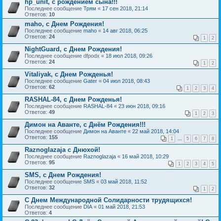
hp_unit, с рождением сына!!!
Последнее сообщение
Трям
«
17 сен 2018, 21:14
Ответов:
10
maho, с Днем Рождения!
Последнее сообщение
maho
«
14 авг 2018, 06:25
Ответов:
24
1
2
NightGuard, с Днем Рождения!
Последнее сообщение
dfpodx
«
18 июл 2018, 09:26
Ответов:
24
1
2
Vitaliyak, с Днем Рожденья!
Последнее сообщение
Gater
«
04 июл 2018, 08:43
Ответов:
62
1
2
3
4
RASHAL-84, с Днем Рожденья!
Последнее сообщение
RASHAL-84
«
23 июн 2018, 09:16
Ответов:
49
1
2
3
Димон на Аванте, с Днём Рождения!!!
Последнее сообщение
Димон на Аванте
«
22 май 2018, 14:04
Ответов:
155
1
...
5
6
7
8
Raznoglazaja с Днюхой!
Последнее сообщение
Raznoglazaja
«
16 май 2018, 10:29
Ответов:
95
1
2
3
4
5
SMS, с Днем Рождения!
Последнее сообщение
SMS
«
03 май 2018, 11:52
Ответов:
32
1
2
С Днем Международной Солидарности трудящихся!
Последнее сообщение
DIA
«
01 май 2018, 21:53
Ответов:
4