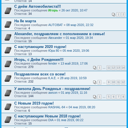
Ответов:
14
С днём Автомобилиста!!!
Последнее сообщение
Игорь
«
26 окт 2020, 10:47
Ответов:
34
1
2
На 8е марта
Последнее сообщение
AUTOBAT
«
08 мар 2020, 22:32
Ответов:
4
Alexander, поздравляем с пополнением в семье!
Последнее сообщение
Alexander
«
01 мар 2020, 19:34
Ответов:
15
С наступающим 2020 годом!
Последнее сообщение
Юра 80
«
05 янв 2020, 19:06
Ответов:
13
Игорь, с Днём Рождения!!!
Последнее сообщение
fender
«
13 май 2019, 17:06
Ответов:
270
1
...
11
12
13
14
Поздравляем всех со всем!
Последнее сообщение
К.А.Е.
«
28 апр 2019, 10:59
Ответов:
232
1
...
9
10
11
12
У awsonа День Рожденья - поздравляем!
Последнее сообщение
awson
«
01 апр 2019, 11:16
Ответов:
144
1
...
5
6
7
8
С Новым 2019 годом!
Последнее сообщение
RASHAL-84
«
04 янв 2019, 08:20
Ответов:
6
С наступающим Новым 2018 годом!
Последнее сообщение
DIA
«
01 янв 2019, 00:22
Ответов:
15