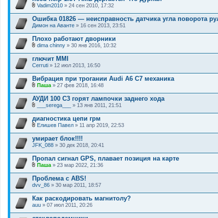
и
Vadim2010
» 24 сен 2010, 17:32
В
я
л
Ошибка 01826 ― неисправность датчика угла поворота ру
о
Димон на Аванте
» 16 сен 2013, 23:51
ж
е
Плохо работают дворники
н
и
dima chinny
» 30 янв 2016, 10:32
В
я
л
глючит MMI
о
Cerruti
» 12 июл 2013, 16:50
ж
е
Вибрация при трогании Audi A6 C7 механика
н
и
Паша
» 27 фев 2018, 16:48
В
я
л
АУДИ 100 С3 горят лампочки заднего хода
о
___serega___
» 13 янв 2011, 21:51
ж
В
е
л
диагностика цепи грм
н
о
и
Елишев Павел
» 11 апр 2019, 22:53
ж
В
я
е
л
умирает блок!!!!
н
о
JFK_088
и
» 30 дек 2018, 20:41
ж
я
е
Пропал сигнал GPS, плавает позиция на карте
н
и
Паша
» 23 мар 2022, 21:36
В
я
л
Проблема с ABS!
о
dvv_86
» 30 мар 2011, 18:57
ж
е
Как раскодировать магнитолу?
н
auu
и
» 07 июл 2011, 20:26
я