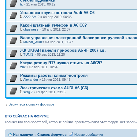
стеклоподемники
tit
» 21 май 2013, 00:19
Установка круиз-контроля Audi А6 С6
2222 ВМ-2
» 04 апр 2010, 00:35
В
л
Какой штатный телефон в A6 C6?
о
cbusiness
» 10 апр 2011, 22:37
ж
В
е
л
Блок управления электронной блокировки рулевой колонки
н
о
и
Mikhail_Audi
» 03 ноя 2011, 11:47
ж
В
я
е
л
ЖК ЭКРАН панели приборов A6 4F 2007 г.в.
н
о
и
TUNIS
» 05 дек 2013, 11:20
ж
В
я
е
л
Какую резину R17 нужно ствить на А6С5?
н
о
zuk
и
» 02 апр 2011, 10:54
ж
я
е
Режимы работы климат-контроля
н
и
Alexander
» 16 янв 2021, 09:43
В
я
л
Электрическая схема AUDI A6 (C6)
о
serg 7
» 09 фев 2011, 23:15
ж
В
е
л
н
о
Вернуться к списку форумов
и
ж
я
е
н
КТО СЕЙЧАС НА ФОРУМЕ
и
я
Количество пользователей, которые сейчас просматривают этот форум: нет зареги
На главную
Список форумов
Новые сообщения