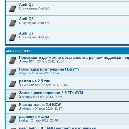
Audi Q3
Обсуждение Audi Q3
Audi Q5
Обсуждение Audi Q5
Audi Q7
Обсуждение Audi Q7
АКТИВНЫЕ ТЕМЫ
Подскажите где можно восстановить рычаги подвески нед
oleg 107
» 28 июн 2011, 21:05
В
л
Прокладка или трещина ГБЦ???
о
deigen
» 13 июл 2026, 11:54
ж
е
разгон на 2.5 тди
н
и
xxl9000cse
» 02 дек 2011, 12:04
В
я
л
Замена распредвалов 2.5 TDI AYM
о
denbgy
» 13 ноя 2013, 20:48
ж
В
е
л
Расход масла 2.4 BDW
н
о
и
Aikons
» 04 июн 2010, 11:17
ж
В
я
е
л
давление масла
н
о
igorka
и
» 24 апр 2012, 22:48
ж
я
е
need help 1.8T AMB дергается что дурная
н