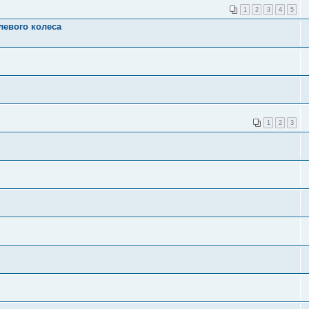
1
2
3
4
5
левого колеса
1
2
3