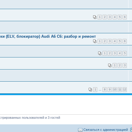
1
2
3
4
5
6
 (ELV, блокиратор) Audi A6 C6: разбор и ремонт
1
2
3
4
5
6
1
2
3
4
5
1
2
3
1
...
8
9
10
11
12
стрированных пользователей и 3 гостей
Связаться с администрацией