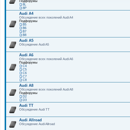
Подфорумы
8L
8P
Audi A4
Обсуждение всех поколений Audi A4
Подфорумы
B5
B6
B7
B8
Audi A5
Обсуждение Audi A5
Audi A6
Обсуждение всех поколений Audi A6
Подфорумы
C4
C5
C6
C7
С8
Audi A8
Обсуждение всех поколений Audi A8
Подфорумы
D2
D3
Audi TT
Обсуждение Audi TT
Audi Allroad
Обсуждение Audi Allroad