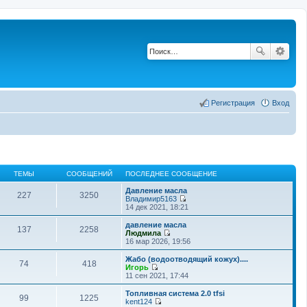
Регистрация
Вход
ТЕМЫ
СООБЩЕНИЙ
ПОСЛЕДНЕЕ СООБЩЕНИЕ
Давление масла
227
3250
Владимир5163
П
14 дек 2021, 18:21
е
р
давление масла
137
2258
е
Людмила
й
П
16 мар 2026, 19:56
т
е
и
р
Жабо (водоотводящий кожух)....
74
418
к
е
Игорь
п
й
П
11 сен 2021, 17:44
о
т
е
с
и
р
Топливная система 2.0 tfsi
л
99
1225
к
е
kent124
е
п