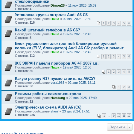
стеклоподемники
Последнее сообщение
Dimon28
«
11 июн 2025, 15:39
Ответов:
4
Установка круиз-контроля Audi А6 С6
Последнее сообщение
Паша
«
02 июн 2025, 17:50
Ответов:
116
1
2
3
4
5
6
Какой штатный телефон в A6 C6?
Последнее сообщение
Паша
«
19 май 2025, 12:43
Ответов:
5
Блок управления электронной блокировки рулевой
колонки (ELV, блокиратор) Audi A6 C6: разбор и ремонт
Последнее сообщение
Паша
«
19 май 2025, 12:42
Ответов:
112
1
2
3
4
5
6
ЖК ЭКРАН панели приборов A6 4F 2007 г.в.
Последнее сообщение
Паша
«
19 май 2025, 12:06
Ответов:
86
1
2
3
4
5
Какую резину R17 нужно ствить на А6С5?
Последнее сообщение
yura1983
«
02 апр 2025, 18:11
Ответов:
50
1
2
3
Режимы работы климат-контроля
Последнее сообщение
Hamburg
«
22 янв 2025, 17:40
Ответов:
12
Электрическая схема AUDI A6 (C6)
Последнее сообщение
sherif
«
23 дек 2024, 17:51
Ответов:
236
1
...
9
10
11
12
Перейти