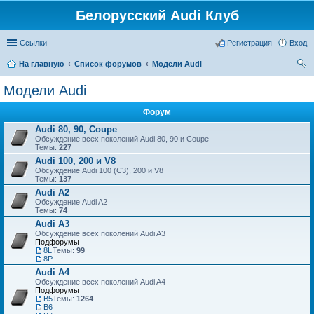
Белорусский Audi Клуб
Ссылки
Регистрация
Вход
На главную
Список форумов
Модели Audi
ои
Модели Audi
ск
Форум
Audi 80, 90, Coupe
Обсуждение всех поколений Audi 80, 90 и Coupe
Темы:
227
Audi 100, 200 и V8
Обсуждение Audi 100 (C3), 200 и V8
Темы:
137
Audi A2
Обсуждение Audi A2
Темы:
74
Audi A3
Обсуждение всех поколений Audi A3
Подфорумы
8L
Темы:
99
8P
Audi A4
Обсуждение всех поколений Audi A4
Подфорумы
B5
Темы:
1264
B6