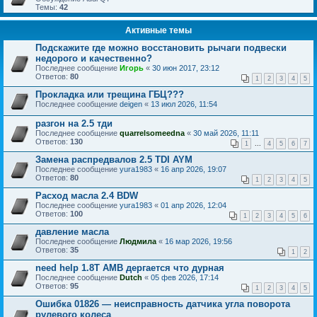
Темы:
42
Активные темы
Подскажите где можно восстановить рычаги подвески
недорого и качественно?
Последнее сообщение
Игорь
«
30 июн 2017, 23:12
Ответов:
80
1
2
3
4
5
Прокладка или трещина ГБЦ???
Последнее сообщение
deigen
«
13 июл 2026, 11:54
разгон на 2.5 тди
Последнее сообщение
quarrelsomeedna
«
30 май 2026, 11:11
Ответов:
130
1
...
4
5
6
7
Замена распредвалов 2.5 TDI AYM
Последнее сообщение
yura1983
«
16 апр 2026, 19:07
Ответов:
80
1
2
3
4
5
Расход масла 2.4 BDW
Последнее сообщение
yura1983
«
01 апр 2026, 12:04
Ответов:
100
1
2
3
4
5
6
давление масла
Последнее сообщение
Людмила
«
16 мар 2026, 19:56
Ответов:
35
1
2
need help 1.8T AMB дергается что дурная
Последнее сообщение
Dutch
«
05 фев 2026, 17:14
Ответов:
95
1
2
3
4
5
Ошибка 01826 ― неисправность датчика угла поворота
рулевого колеса