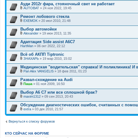
л
Ауди 2012г фара, стояночный свет не работает
о
AUTOBAT
» 24 ноя 2022, 19:45
ж
В
е
л
Ремонт лобового стекла
н
о
и
EXEMOK
» 20 июл 2010, 21:48
ж
В
я
е
л
Выбор автомойки
н
о
и
Alexander
» 19 июн 2013, 11:35
ж
В
я
е
л
Адаптация Side assist A6C7
н
о
HartMan
и
» 06 окт 2022, 22:12
ж
я
е
Всё об АКПП Tiptronic
н
и
ЗНАХАРЬ
» 19 мар 2010, 15:02
В
я
л
Медицинская "водительская" справка! И поликлиника! И в
о
Pan Alex VANGELIS
» 18 фев 2011, 01:23
ж
В
е
л
Развал-схождение на Audi
н
о
и
Паша
» 01 ноя 2009, 16:50
ж
В
я
е
л
Выбор A6 C7 или все сплошной брак?
н
о
и
maxim1312
» 09 сен 2013, 20:43
ж
В
я
е
л
Обсуждение диагностических ошибок, считанных с пом
н
о
и
extra
» 03 дек 2010, 21:57
ж
В
я
е
л
н
о
Вернуться к списку форумов
и
ж
я
е
н
КТО СЕЙЧАС НА ФОРУМЕ
и