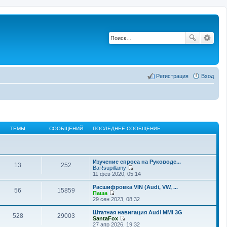
Регистрация
Вход
ТЕМЫ
СООБЩЕНИЙ
ПОСЛЕДНЕЕ СООБЩЕНИЕ
Изучение спроса на Руководс...
13
252
BaRsupillamy
П
11 фев 2020, 05:14
е
р
Расшифровка VIN (Audi, VW, ...
56
15859
е
Паша
й
П
29 сен 2023, 08:32
т
е
и
р
Штатная навигация Audi MMI 3G
528
29003
к
е
SantaFox
п
й
П
27 апр 2026, 19:32