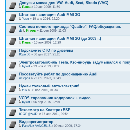
л
Допуски масла для VW, Audi, Seat, Skoda (VAG)
н
о
и
Паша
» 10 авг 2009, 11:50
ж
В
я
е
л
Штатная навигация Audi MMI 3G
н
о
и
Yusg
» 19 апр 2014, 22:20
ж
В
я
е
л
Система полного привода "Quattro". FAQ/обсуждения.
н
о
и
Игорь
» 11 сен 2009, 11:03
ж
Д
В
я
е
а
л
Штатная навигация Audi MMI 2G (до 2009 г.)
н
н
о
и
Паша
» 13 ноя 2009, 12:29
н
ж
В
я
а
е
л
Подскажите СТО по дизелям
я
н
о
Юра 80
т
и
» 30 дек 2017, 21:20
ж
е
я
е
м
Электроавтомобиль Tesla. Кто-нибудь задумывался о пок
н
а
и
bykot
» 23 ноя 2013, 08:33
с
В
я
о
л
Посоветуйте ребят по дооснащению Audi
д
о
nelepos
» 22 сен 2023, 06:49
е
ж
р
е
Нужен толковый авто-электрик!
ж
н
и
и
zuk
» 08 ноя 2010, 01:34
т
В
я
о
л
VCDS справочник кодировок + видео
п
о
bykot
» 06 апр 2015, 22:01
р
ж
В
о
е
л
Техосмотр на Кваттро+ESP
с
н
о
.
IGOR@AUDI
и
» 17 апр 2011, 20:54
ж
я
е
Видеорегистратор
н
и
Pan Alex VANGELIS
» 09 июл 2009, 17:34
В
я