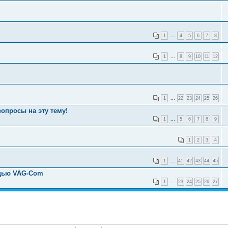
1
...
4
5
6
7
8
1
...
8
9
10
11
12
1
...
22
23
24
25
26
опросы на эту тему!
1
...
5
6
7
8
9
1
2
3
4
1
...
41
42
43
44
45
ощью VAG-Com
1
...
23
24
25
26
27