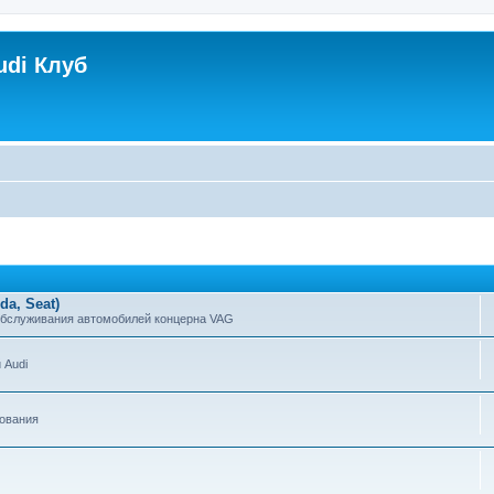
udi Клуб
a, Seat)
обслуживания автомобилей концерна VAG
 Audi
зования