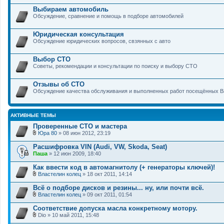
Выбираем автомобиль
Обсуждение, сравнение и помощь в подборе автомобилей
Юридическая консультация
Обсуждение юридических вопросов, свзянных с авто
Выбор СТО
Советы, рекомендации и консультации по поиску и выбору СТО
Отзывы об СТО
Обсуждение качества обслуживания и выполненных работ посещённых 
АКТИВНЫЕ ТЕМЫ
Проверенные СТО и мастера
Юра 80
» 08 июн 2012, 23:19
В
л
Расшифровка VIN (Audi, VW, Skoda, Seat)
о
Паша
» 12 июн 2009, 18:40
ж
е
Как ввести код в автомагнитолу (+ генераторы ключей)!
н
и
Властелин колец
» 18 окт 2011, 14:14
В
я
л
Всё о подборе дисков и резины... ну, или почти всё.
о
Властелин колец
» 09 окт 2011, 01:54
ж
В
е
л
Соответствие допуска масла конкретному мотору.
н
о
и
Dio
» 10 май 2011, 15:48
ж
В
я
е