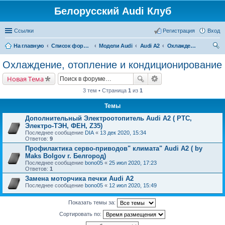
Белорусский Audi Клуб
Ссылки
Регистрация
Вход
На главную
Список форумов
Модели Audi
Audi A2
Охлаждение, отопление и кондиционирование
ои
Охлаждение, отопление и кондиционирование
ск
Новая Тема
3 тем • Страница
1
из
1
Темы
Дополнительный Электроотопитель Audi A2 ( PTC,
Электро-ТЭН, ФЕН, Z35)
Последнее сообщение
DIA
«
13 дек 2020, 15:34
Ответов:
9
Профилактика серво-приводов" климата" Audi A2 ( by
Maks Bolgov г. Белгород)
Последнее сообщение
bono05
«
25 июл 2020, 17:23
Ответов:
1
Замена моторчика печки Audi A2
Последнее сообщение
bono05
«
12 июл 2020, 15:49
Показать темы за:
Сортировать по: