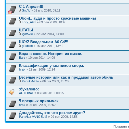
ж
В
я
е
л
С 1 Апреля!!!
н
о
и
SnoW
» 01 апр 2010, 09:11
ж
В
я
е
л
Обои).. ауди и просто красивые машины
н
о
и
Tory_Alex
» 09 сен 2009, 10:48
ж
В
я
е
л
ШТАТЫ
н
о
и
igor524i
» 22 июл 2014, 14:00
ж
В
я
е
л
ШОК! Владельцам А6 С4!!!
н
о
и
g2shish
» 15 мар 2011, 13:42
ж
В
я
е
л
Вода в салоне. История из жизни.
н
о
Bart
и
» 10 сен 2014, 14:09
ж
я
е
Классификация участников спора.
н
hrak
и
» 22 авг 2009, 12:24
я
Веселые истории или как я продавал автомобиль
Kabrik-Moto
» 06 окт 2009, 13:26
В
л
:бухалово:
о
AUTOBAT
» 03 ноя 2010, 00:25
ж
е
5 вредных привычек...
н
hrak
и
» 04 сен 2009, 19:52
я
Догадайтесь, кто что рекламирует?
Pan Alex VANGELIS
» 09 сен 2009, 14:53
Показать 