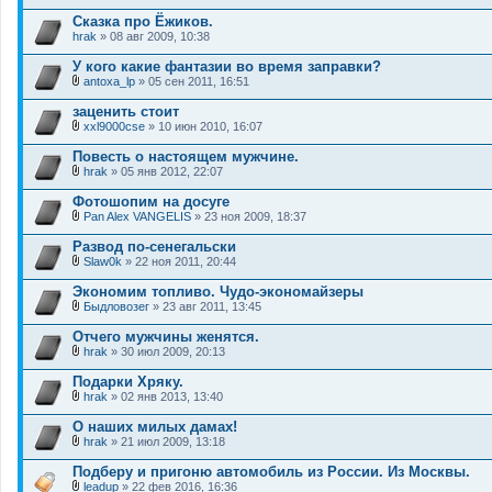
В
я
е
л
Сказка про Ёжиков.
н
о
hrak
и
» 08 авг 2009, 10:38
ж
я
е
У кого какие фантазии во время заправки?
н
и
antoxa_lp
» 05 сен 2011, 16:51
В
я
л
заценить стоит
о
xxl9000cse
» 10 июн 2010, 16:07
ж
В
е
л
Повесть о настоящем мужчине.
н
о
и
hrak
» 05 янв 2012, 22:07
ж
В
я
е
л
Фотошопим на досуге
н
о
и
Pan Alex VANGELIS
» 23 ноя 2009, 18:37
ж
В
я
е
л
Развод по-сенегальски
н
о
и
Slаw0k
» 22 ноя 2011, 20:44
ж
В
я
е
л
Экономим топливо. Чудо-экономайзеры
н
о
и
Быдловозег
» 23 авг 2011, 13:45
ж
В
я
е
л
Отчего мужчины женятся.
н
о
и
hrak
» 30 июл 2009, 20:13
ж
В
я
е
л
Подарки Хряку.
н
о
и
hrak
» 02 янв 2013, 13:40
ж
В
я
е
л
О наших милых дамах!
н
о
и
hrak
» 21 июл 2009, 13:18
ж
В
я
е
л
Подберу и пригоню автомобиль из России. Из Москвы.
н
о
и
leadup
» 22 фев 2016, 16:36