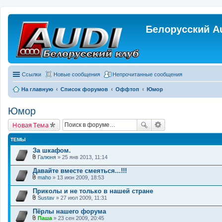
Белорусский A
Ссылки
Новые сообщения
Непрочитанные сообщения
На главную
Список форумов
Оффтоп
Юмор
Юмор
Новая Тема
ТЕМЫ
За шкафом.
Галюня
» 25 янв 2013, 11:14
В
л
Давайте вместе смеяться...!!!
о
maho
» 13 июн 2009, 18:53
ж
В
е
л
Приколы и не только в нашей стране
н
о
и
Sustav
» 27 июл 2009, 11:31
ж
В
я
е
л
Пёрлы нашего форума
н
о
и
Паша
» 23 сен 2009, 20:45
ж