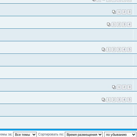
1
2
3
1
2
3
4
1
2
3
4
5
1
2
3
1
2
3
4
5
темы за:
Сортировать по: