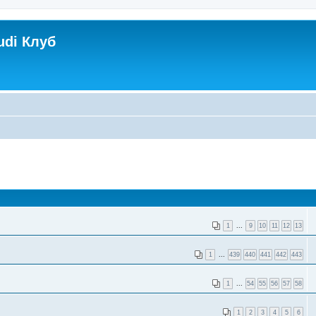
udi Клуб
1
...
9
10
11
12
13
1
...
439
440
441
442
443
1
...
54
55
56
57
58
1
2
3
4
5
6