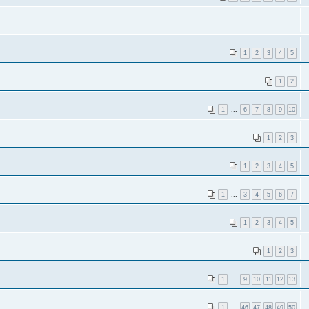
1
2
3
4
5
1
2
1
...
6
7
8
9
10
1
2
3
1
2
3
4
5
1
...
3
4
5
6
7
1
2
3
4
5
1
2
3
1
...
9
10
11
12
13
1
...
46
47
48
49
50