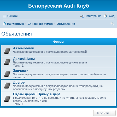
Белорусский Audi Клуб
Ссылки
Регистрация
Вход
На главную
Список форумов
Объявления
ои
Объявления
ск
Форум
Автомобили
Частные предложения о покупке/продаже автомобилей
Диски/Шины
Частные предложения о покупке/продаже дисков и шин
Темы:
1
Запчасти
Частные предложения о покупке/продаже запчастей, автомобилей на
запчасти
Другое
Частные предложения о покупке/продаже прочих товаров/услуг, не
обозначенных в предыдущих разделах.
Отдам даром! Приму в дар!
Предложения того, что не продать и не купить, а только даром можно
отдать или принять в дар
Темы:
1
Перейти