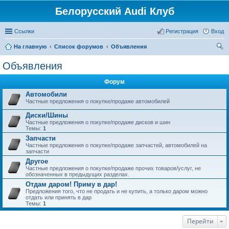
Белорусский Audi Клуб
Ссылки
Регистрация
Вход
На главную
Список форумов
Объявления
ои
Объявления
ск
Форум
Автомобили
Частные предложения о покупке/продаже автомобилей
Диски/Шины
Частные предложения о покупке/продаже дисков и шин
Темы:
1
Запчасти
Частные предложения о покупке/продаже запчастей, автомобилей на
запчасти
Другое
Частные предложения о покупке/продаже прочих товаров/услуг, не
обозначенных в предыдущих разделах.
Отдам даром! Приму в дар!
Предложения того, что не продать и не купить, а только даром можно
отдать или принять в дар
Темы:
1
Перейти