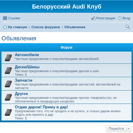
Белорусский Audi Клуб
Ссылки
Регистрация
Вход
На главную
Список форумов
Объявления
ои
Объявления
ск
Форум
Автомобили
Частные предложения о покупке/продаже автомобилей
Диски/Шины
Частные предложения о покупке/продаже дисков и шин
Темы:
1
Запчасти
Частные предложения о покупке/продаже запчастей, автомобилей на
запчасти
Другое
Частные предложения о покупке/продаже прочих товаров/услуг, не
обозначенных в предыдущих разделах.
Отдам даром! Приму в дар!
Предложения того, что не продать и не купить, а только даром можно
отдать или принять в дар
Темы:
1
Перейти