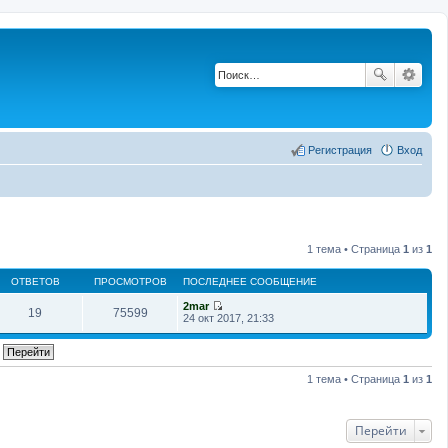
Регистрация
Вход
1 тема • Страница
1
из
1
ОТВЕТОВ
ПРОСМОТРОВ
ПОСЛЕДНЕЕ СООБЩЕНИЕ
2mar
19
75599
П
24 окт 2017, 21:33
е
р
е
й
т
1 тема • Страница
1
из
1
и
к
п
о
Перейти
с