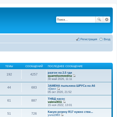
Регистрация
Вход
ТЕМЫ
СООБЩЕНИЙ
ПОСЛЕДНЕЕ СООБЩЕНИЕ
разгон на 2.5 тди
192
4257
quarrelsomeedna
П
30 май 2026, 11:11
е
р
ЗАМЕНА пыльника ШРУСа на А6
44
683
е
+Den+
й
П
05 окт 2020, 21:52
т
е
и
р
ТНВД насос
61
887
к
е
valera3011
п
й
П
15 ноя 2022, 13:01
о
т
е
с
и
р
Какую резину R17 нужно стви...
л
51
726
к
е
yura1983
е
п