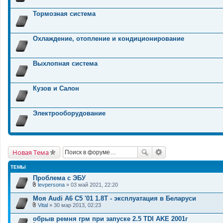
Тормозная система
Охлаждение, отопление и кондиционирование
Выхлопная система
Кузов и Салон
Электрооборудование
Новая Тема
ТЕМЫ
Проблема с ЭБУ
levpersona
» 03 май 2021, 22:20
В
л
Моя Audi A6 C5 '01 1.8Т - эксплуатация в Беларуси
о
Vital
» 30 мар 2013, 02:23
ж
В
е
л
обрыв ремня грм при запуске 2.5 TDI AKE 2001г
н
о