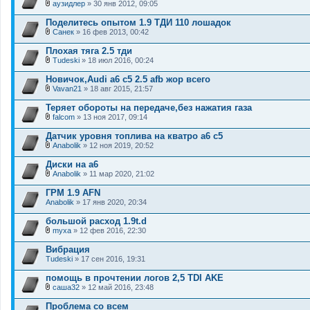
и
аузидлер
» 30 янв 2012, 09:05
ж
В
я
е
л
Поделитесь опытом 1.9 ТДИ 110 лошадок
н
о
и
Санек
» 16 фев 2013, 00:42
ж
В
я
е
л
Плохая тяга 2.5 тди
н
о
и
Tudeski
» 18 июл 2016, 00:24
ж
В
я
е
л
Новичок,Audi a6 c5 2.5 afb жор всего
н
о
и
Vavan21
» 18 авг 2015, 21:57
ж
В
я
е
л
Теряет обороты на передаче,без нажатия газа
н
о
и
falcom
» 13 ноя 2017, 09:14
ж
В
я
е
л
Датчик уровня топлива на кватро а6 с5
н
о
и
Anabolik
» 12 ноя 2019, 20:52
ж
В
я
е
л
Диски на а6
н
о
и
Anabolik
» 11 мар 2020, 21:02
ж
В
я
е
л
ГРМ 1.9 AFN
н
о
Anabolik
и
» 17 янв 2020, 20:34
ж
я
е
большой расход 1.9t.d
н
и
myxa
» 12 фев 2016, 22:30
В
я
л
Вибрация
о
Tudeski
» 17 сен 2016, 19:31
ж
е
помощь в прочтении логов 2,5 TDI AKE
н
и
саша32
» 12 май 2016, 23:48
В
я
л
Проблема со всем