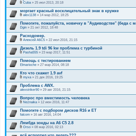
о
Cuba
» 25 июл 2013, 20:18
ж
В
е
л
моргает красный восклицательный знак в кружке
н
о
и
alex1138
» 14 мар 2012, 18:25
ж
В
я
е
л
Помогите, пожалуйста, новичку в "Аудиводстве" (беда с м
н
о
Dgin
и
» 21 окт 2012, 18:48
ж
я
е
Расходомер.
н
и
Алексей А6С5
» 22 июл 2016, 21:15
В
я
л
Дизель 1.9 tdi 96 kw проблема с турбиной
о
Pasha555
» 23 мар 2017, 11:51
ж
В
е
л
Помощь с тестированием
н
о
Elmarioche
и
» 27 мар 2014, 08:18
ж
я
е
Кто что скажет 1.9 avf
н
и
myxa
» 21 дек 2016, 19:25
В
я
л
Проблема с AWX.
о
alexstriker90
» 29 авг 2016, 21:15
ж
е
Вопрос про вместимость человека
н
и
Neznaika
» 12 июн 2016, 11:47
В
я
л
Помогите с подбором дисков R16 и ET
о
falcom
» 16 авг 2016, 14:04
ж
е
Лямбда зонды на А6 С5 2.8
н
и
Orso
» 08 мар 2016, 02:13
В
я
л
всё испортил что делать???