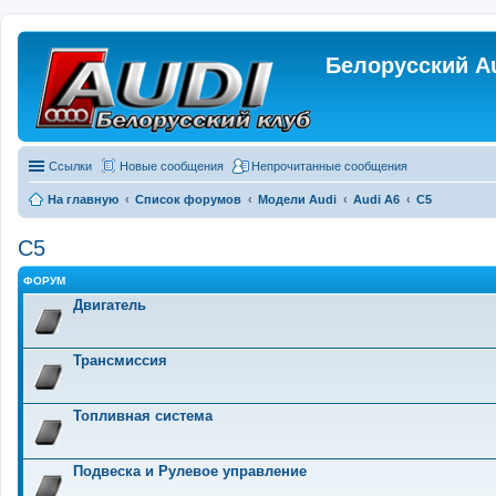
Белорусский A
Ссылки
Новые сообщения
Непрочитанные сообщения
На главную
Список форумов
Модели Audi
Audi A6
C5
C5
ФОРУМ
Двигатель
Трансмиссия
Топливная система
Подвеска и Рулевое управление