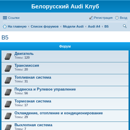
Белорусский Audi Клуб
Ссылки
Регистрация
Вход
На главную
Список форумов
Модели Audi
Audi A4
B5
ои
B5
ск
Форум
Двигатель
Темы:
120
Трансмиссия
Темы:
20
Топливная система
Темы:
31
Подвеска и Рулевое управление
Темы:
56
Тормозная система
Темы:
17
Охлаждение, отопление и кондиционирование
Темы:
29
Выхлопная система
Темы:
7