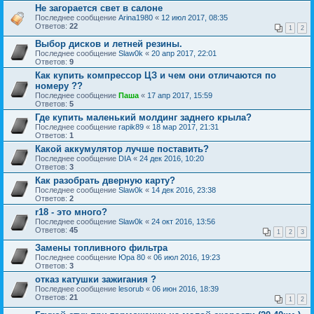
Не загорается свет в салоне
Последнее сообщение
Arina1980
«
12 июл 2017, 08:35
Ответов:
22
1
2
Выбор дисков и летней резины.
Последнее сообщение
Slаw0k
«
20 апр 2017, 22:01
Ответов:
9
Как купить компрессор ЦЗ и чем они отличаются по
номеру ??
Последнее сообщение
Паша
«
17 апр 2017, 15:59
Ответов:
5
Где купить маленький молдинг заднего крыла?
Последнее сообщение
rapik89
«
18 мар 2017, 21:31
Ответов:
1
Какой аккумулятор лучше поставить?
Последнее сообщение
DIA
«
24 дек 2016, 10:20
Ответов:
3
Как разобрать дверную карту?
Последнее сообщение
Slаw0k
«
14 дек 2016, 23:38
Ответов:
2
r18 - это много?
Последнее сообщение
Slаw0k
«
24 окт 2016, 13:56
Ответов:
45
1
2
3
Замены топливного фильтра
Последнее сообщение
Юра 80
«
06 июл 2016, 19:23
Ответов:
3
отказ катушки зажигания ?
Последнее сообщение
lesorub
«
06 июн 2016, 18:39
Ответов:
21
1
2