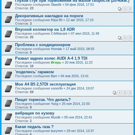
Глухой стук при торможении на малой скорости (20-40км.)
Последнее сообщение
Slаw0k
«
04 фев 2016, 17:51
Ответов:
23
1
2
Декоративные накладки на пороги
Последнее сообщение
Юра 80
«
12 авг 2015, 17:19
Ответов:
3
Впусной коллектор на 1,8 ADR
Последнее сообщение
C4A6avant
«
07 июл 2015, 11:49
Ответов:
25
1
2
Проблема с кондиционером
Последнее сообщение
Homiak
«
17 май 2015, 08:55
Ответов:
9
Развал задних колес AUDI A-4 1.9 TDI
Последнее сообщение
Игорь
«
20 янв 2015, 11:23
Ответов:
16
'поделюсь' гаражом
Последнее сообщение
Bart
«
04 янв 2015, 13:41
Моя А4 В5 2,5TDI эксплуатация
Последнее сообщение
vonorfin
«
24 дек 2014, 19:07
Ответов:
59
1
2
3
Пищат тормоза. Что делать?
Последнее сообщение
Yusg
«
25 ноя 2014, 21:50
Ответов:
8
вибрация по кузову
Последнее сообщение
Mustik
«
05 ноя 2014, 22:41
Ответов:
2
Какая педаль газа ?
Последнее сообщение
burymm
«
29 окт 2014, 13:37
Ответов:
6