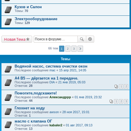
Кузов и Салон
Темы:
70
Электрооборудование
Темы:
129
Новая Тема
66 тем
1
2
3
Темы
Водяной насос, система очистки окон
Последнее сообщение
mac
«
15 апр 2021, 14:05
A4 B5 ― дёргается на 1 передаче.
Последнее сообщение
DIA
«
21 янв 2019, 05:03
Ответов:
28
1
2
Помогите,подскажите!
Последнее сообщение
Александррр
«
01 янв 2019, 23:32
Ответов:
44
1
2
3
Глохнет на ходу
Последнее сообщение
awson
«
28 ноя 2017, 15:01
Ответов:
1
масло с клапана ОГ
Последнее сообщение
kabaler2
«
01 авг 2017, 09:13
Ответов:
13