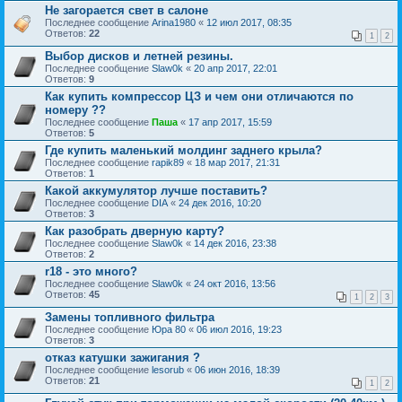
Не загорается свет в салоне
Последнее сообщение
Arina1980
«
12 июл 2017, 08:35
Ответов:
22
1
2
Выбор дисков и летней резины.
Последнее сообщение
Slаw0k
«
20 апр 2017, 22:01
Ответов:
9
Как купить компрессор ЦЗ и чем они отличаются по
номеру ??
Последнее сообщение
Паша
«
17 апр 2017, 15:59
Ответов:
5
Где купить маленький молдинг заднего крыла?
Последнее сообщение
rapik89
«
18 мар 2017, 21:31
Ответов:
1
Какой аккумулятор лучше поставить?
Последнее сообщение
DIA
«
24 дек 2016, 10:20
Ответов:
3
Как разобрать дверную карту?
Последнее сообщение
Slаw0k
«
14 дек 2016, 23:38
Ответов:
2
r18 - это много?
Последнее сообщение
Slаw0k
«
24 окт 2016, 13:56
Ответов:
45
1
2
3
Замены топливного фильтра
Последнее сообщение
Юра 80
«
06 июл 2016, 19:23
Ответов:
3
отказ катушки зажигания ?
Последнее сообщение
lesorub
«
06 июн 2016, 18:39
Ответов:
21
1
2