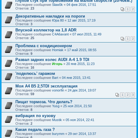
Глухой стук при торможении на малой скорости (20-40км.)
Последнее сообщение
Slаw0k
«
04 фев 2016, 17:51
Ответов:
23
1
2
Декоративные накладки на пороги
Последнее сообщение
Юра 80
«
12 авг 2015, 17:19
Ответов:
3
Впусной коллектор на 1,8 ADR
Последнее сообщение
C4A6avant
«
07 июл 2015, 11:49
Ответов:
25
1
2
Проблема с кондиционером
Последнее сообщение
Homiak
«
17 май 2015, 08:55
Ответов:
9
Развал задних колес AUDI A-4 1.9 TDI
Последнее сообщение
Игорь
«
20 янв 2015, 11:23
Ответов:
16
'поделюсь' гаражом
Последнее сообщение
Bart
«
04 янв 2015, 13:41
Моя А4 В5 2,5TDI эксплуатация
Последнее сообщение
vonorfin
«
24 дек 2014, 19:07
Ответов:
59
1
2
3
Пищат тормоза. Что делать?
Последнее сообщение
Yusg
«
25 ноя 2014, 21:50
Ответов:
8
вибрация по кузову
Последнее сообщение
Mustik
«
05 ноя 2014, 22:41
Ответов:
2
Какая педаль газа ?
Последнее сообщение
burymm
«
29 окт 2014, 13:37
Ответов:
6