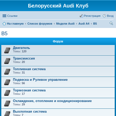
Белорусский Audi Клуб
Ссылки
Регистрация
Вход
На главную
Список форумов
Модели Audi
Audi A4
B5
ои
B5
ск
Форум
Двигатель
Темы:
120
Трансмиссия
Темы:
20
Топливная система
Темы:
31
Подвеска и Рулевое управление
Темы:
56
Тормозная система
Темы:
17
Охлаждение, отопление и кондиционирование
Темы:
29
Выхлопная система
Темы:
7