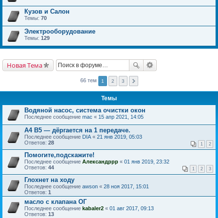
Кузов и Салон
Темы:
70
Электрооборудование
Темы:
129
Новая Тема
66 тем
1
2
3
Темы
Водяной насос, система очистки окон
Последнее сообщение
mac
«
15 апр 2021, 14:05
A4 B5 ― дёргается на 1 передаче.
Последнее сообщение
DIA
«
21 янв 2019, 05:03
Ответов:
28
1
2
Помогите,подскажите!
Последнее сообщение
Александррр
«
01 янв 2019, 23:32
Ответов:
44
1
2
3
Глохнет на ходу
Последнее сообщение
awson
«
28 ноя 2017, 15:01
Ответов:
1
масло с клапана ОГ
Последнее сообщение
kabaler2
«
01 авг 2017, 09:13
Ответов:
13