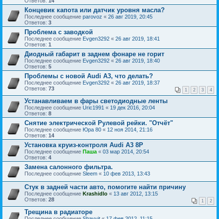
Ответов:
14
Концевик капота или датчик уровня масла?
Последнее сообщение
parovoz
«
26 авг 2019, 20:45
Ответов:
3
Проблема с заводкой
Последнее сообщение
Evgen3292
«
26 авг 2019, 18:41
Ответов:
1
Диодный габарит в заднем фонаре не горит
Последнее сообщение
Evgen3292
«
26 авг 2019, 18:40
Ответов:
5
Проблемы с новой Audi A3, что делать?
Последнее сообщение
Evgen3292
«
26 авг 2019, 18:37
Ответов:
73
1
2
3
4
Устанавливаем в фары светодиодные ленты
Последнее сообщение
Uric1991
«
19 дек 2016, 20:04
Ответов:
8
Снятие электрической Рулевой рейки. "Отчёт"
Последнее сообщение
Юра 80
«
12 ноя 2014, 21:16
Ответов:
14
Установка круиз-контроля Audi А3 8P
Последнее сообщение
Паша
«
03 мар 2014, 20:54
Ответов:
4
Замена салонного фильтра.
Последнее сообщение
Sleem
«
10 фев 2013, 13:43
Стук в задней части авто, помогите найти причину
Последнее сообщение
Krashidlo
«
13 авг 2012, 13:15
Ответов:
28
1
2
Трещина в радиаторе
Последнее сообщение
Shavvit
«
17 фев 2012, 11:15