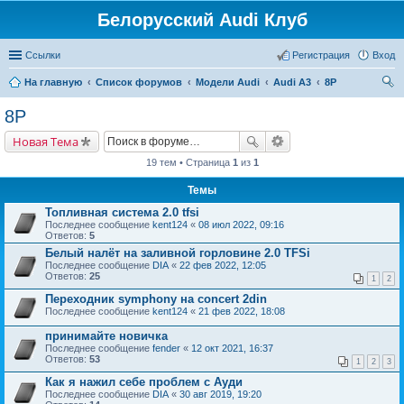
Белорусский Audi Клуб
Ссылки
Регистрация
Вход
На главную
Список форумов
Модели Audi
Audi A3
8P
ои
8P
ск
Новая Тема
19 тем • Страница
1
из
1
Темы
Топливная система 2.0 tfsi
Последнее сообщение
kent124
«
08 июл 2022, 09:16
Ответов:
5
Белый налёт на заливной горловине 2.0 TFSi
Последнее сообщение
DIA
«
22 фев 2022, 12:05
Ответов:
25
1
2
Переходник symphony на concert 2din
Последнее сообщение
kent124
«
21 фев 2022, 18:08
принимайте новичка
Последнее сообщение
fender
«
12 окт 2021, 16:37
Ответов:
53
1
2
3
Как я нажил себе проблем с Ауди
Последнее сообщение
DIA
«
30 авг 2019, 19:20