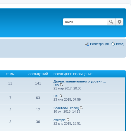
Регистрация
Вход
ТЕМЫ
СООБЩЕНИЙ
ПОСЛЕДНЕЕ СООБЩЕНИЕ
Датчик минимального уровня ...
11
141
DIA
П
21 мар 2017, 20:08
е
р
LIS
7
63
е
П
23 янв 2015, 07:59
й
е
т
р
Властелин колец
и
е
2
17
П
10 окт 2015, 14:13
к
й
е
п
т
р
о
exemple
и
е
3
36
с
П
22 апр 2015, 18:51
к
й
л
е
п
т
е
р
о