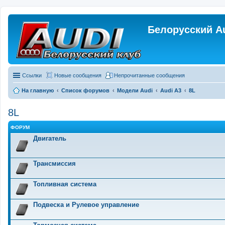
Белорусский A
Ссылки
Новые сообщения
Непрочитанные сообщения
На главную
Список форумов
Модели Audi
Audi A3
8L
8L
ФОРУМ
Двигатель
Трансмиссия
Топливная система
Подвеска и Рулевое управление