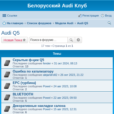
Белорусский Audi Клуб
Ссылки
Регистрация
Вход
На главную
Список форумов
Модели Audi
Audi Q5
ои
Audi Q5
ск
Новая Тема
17 тем • Страница
1
из
1
Темы
Скрытые ф-ции Q5
Последнее сообщение
fender
«
31 окт 2024, 08:13
Ответов:
13
Ошибка по катализатору
Последнее сообщение
alejandro82
«
26 окт 2023, 21:22
Ответов:
1
EPC (турбина)
Последнее сообщение
Powel
«
24 авг 2023, 10:08
Ответов:
2
BLUETOOTH
Последнее сообщение
Powel
«
22 авг 2023, 09:50
Ответов:
5
Декоративные накладки салона
Последнее сообщение
Powel
«
15 авг 2023, 12:31
Ответов:
6