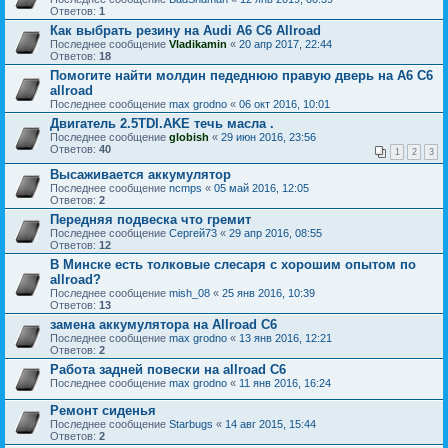
Ответов:
1
Как выбрать резину на Audi A6 C6 Allroad
Последнее сообщение
Vladikamin
«
20 апр 2017, 22:44
Ответов:
18
Помогите найти молдин педеднюю правую дверь на A6 C6
allroad
Последнее сообщение
max grodno
«
06 окт 2016, 10:01
Двигатель 2.5TDI.AKE течь масла .
Последнее сообщение
globish
«
29 июн 2016, 23:56
Ответов:
40
1
2
3
Высаживается аккумулятор
Последнее сообщение
ncmps
«
05 май 2016, 12:05
Ответов:
2
Передняя подвеска что гремит
Последнее сообщение
Сергей73
«
29 апр 2016, 08:55
Ответов:
12
В Минске есть толковые слесаря с хорошим опытом по
allroad?
Последнее сообщение
mish_08
«
25 янв 2016, 10:39
Ответов:
13
замена аккумулятора на Allroad C6
Последнее сообщение
max grodno
«
13 янв 2016, 12:21
Ответов:
2
Работа задней повески на allroad C6
Последнее сообщение
max grodno
«
11 янв 2016, 16:24
Ремонт сиденья
Последнее сообщение
Starbugs
«
14 авг 2015, 15:44
Ответов:
2