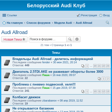
Белорусский Audi Клуб
Ссылки
Регистрация
Вход
На главную
Список форумов
Модели Audi
Audi Allroad
ои
Audi Allroad
ск
Новая Тема
21 тем • Страница
1
из
1
Темы
Владельцы Audi Allroad - делитесь информацией
Последнее сообщение
fender
«
30 июн 2021, 20:14
Ответов:
449
1
...
20
21
22
23
Двигатель 2.5TDI.AKE не развивает обороты более 3000
Последнее сообщение
Паша
«
16 янв 2020, 09:07
Ответов:
22
1
2
Проблема с пневмо подвеской. хелп!!!
Последнее сообщение
Паша
«
15 дек 2019, 07:39
Ответов:
241
1
...
10
11
12
13
Колбасит движок
Последнее сообщение
zbarabanov
«
08 апр 2019, 11:52
Ответов:
19
Не открывается багажник
Последнее сообщение
BadShaman
«
12 янв 2019, 00:39