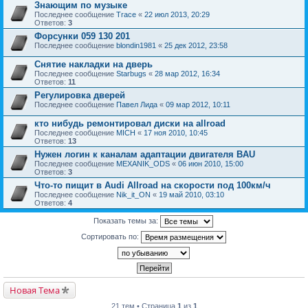
Знающим по музыке
Последнее сообщение
Trace
«
22 июл 2013, 20:29
Ответов:
3
Форсунки 059 130 201
Последнее сообщение
blondin1981
«
25 дек 2012, 23:58
Снятие накладки на дверь
Последнее сообщение
Starbugs
«
28 мар 2012, 16:34
Ответов:
11
Регулировка дверей
Последнее сообщение
Павел Лида
«
09 мар 2012, 10:11
кто нибудь ремонтировал диски на allroad
Последнее сообщение
MICH
«
17 ноя 2010, 10:45
Ответов:
13
Нужен логин к каналам адаптации двигателя BAU
Последнее сообщение
MEXANIK_ODS
«
06 июн 2010, 15:00
Ответов:
3
Что-то пищит в Audi Allroad на скорости под 100км/ч
Последнее сообщение
Nik_it_ON
«
19 май 2010, 03:10
Ответов:
4
Показать темы за:
Сортировать по:
Новая Тема
21 тем • Страница
1
из
1