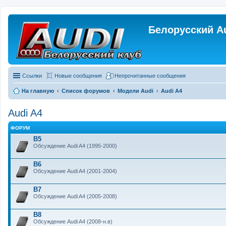
Белорусский A
Ссылки
Новые сообщения
Непрочитанные сообщения
На главную
Список форумов
Модели Audi
Audi A4
Audi A4
ФОРУМ
B5
Обсуждение Audi A4 (1995-2000)
B6
Обсуждение Audi A4 (2001-2004)
B7
Обсуждение Audi A4 (2005-2008)
B8
Обсуждение Audi A4 (2008-н.в)