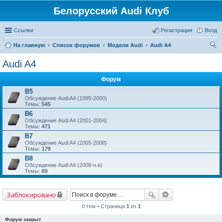
Белорусский Audi Клуб
Ссылки
Регистрация
Вход
На главную
Список форумов
Модели Audi
Audi A4
ои
Audi A4
ск
Форум
B5
Обсуждение Audi A4 (1995-2000)
Темы:
545
B6
Обсуждение Audi A4 (2001-2004)
Темы:
471
B7
Обсуждение Audi A4 (2005-2008)
Темы:
179
B8
Обсуждение Audi A4 (2008-н.в)
Темы:
69
Заблокировано
0 тем • Страница
1
из
1
Форум закрыт