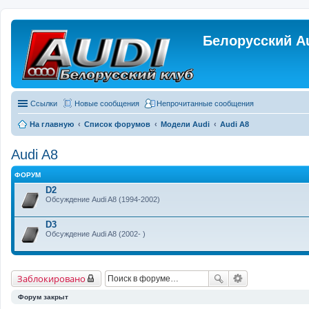
Белорусский A
Ссылки
Новые сообщения
Непрочитанные сообщения
На главную
Список форумов
Модели Audi
Audi A8
Audi A8
ФОРУМ
D2
Обсуждение Audi A8 (1994-2002)
D3
Обсуждение Audi A8 (2002- )
Заблокировано
Форум закрыт