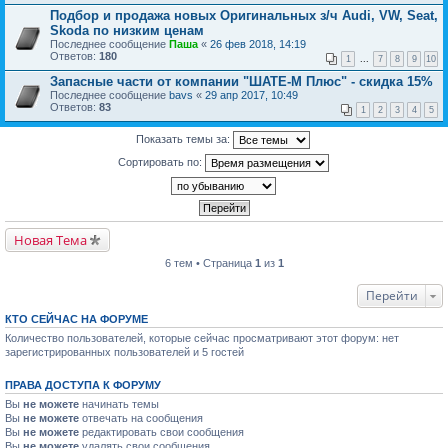
Подбор и продажа новых Оригинальных з/ч Audi, VW, Seat,
Skoda по низким ценам
Последнее сообщение
Паша
«
26 фев 2018, 14:19
Ответов:
180
1
...
7
8
9
10
Запасные части от компании "ШАТЕ-М Плюс" - cкидка 15%
Последнее сообщение
bavs
«
29 апр 2017, 10:49
Ответов:
83
1
2
3
4
5
Показать темы за:
Сортировать по:
Новая Тема
6 тем • Страница
1
из
1
Перейти
КТО СЕЙЧАС НА ФОРУМЕ
Количество пользователей, которые сейчас просматривают этот форум: нет
зарегистрированных пользователей и 5 гостей
ПРАВА ДОСТУПА К ФОРУМУ
Вы
не можете
начинать темы
Вы
не можете
отвечать на сообщения
Вы
не можете
редактировать свои сообщения
Вы
не можете
удалять свои сообщения