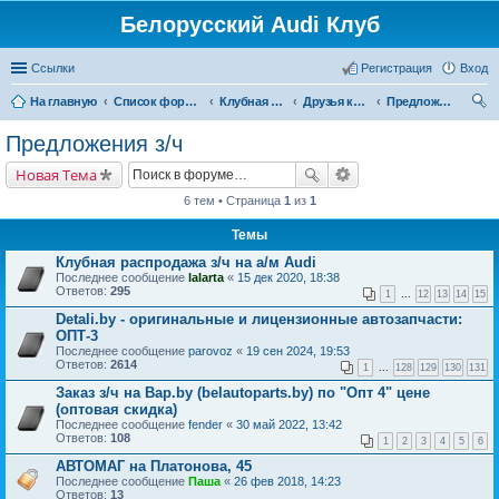
Белорусский Audi Клуб
Ссылки
Регистрация
Вход
На главную
Список форумов
Клубная жизнь
Друзья клуба
Предложения з/ч
ои
Предложения з/ч
ск
Новая Тема
6 тем • Страница
1
из
1
Темы
Клубная распродажа з/ч на а/м Audi
Последнее сообщение
lalarta
«
15 дек 2020, 18:38
Ответов:
295
1
...
12
13
14
15
Detali.by - оригинальные и лицензионные автозапчасти:
ОПТ-3
Последнее сообщение
parovoz
«
19 сен 2024, 19:53
Ответов:
2614
1
...
128
129
130
131
Заказ з/ч на Bap.by (belautoparts.by) по "Опт 4" цене
(оптовая скидка)
Последнее сообщение
fender
«
30 май 2022, 13:42
Ответов:
108
1
2
3
4
5
6
АВТОМАГ на Платонова, 45
Последнее сообщение
Паша
«
26 фев 2018, 14:23
Ответов:
13